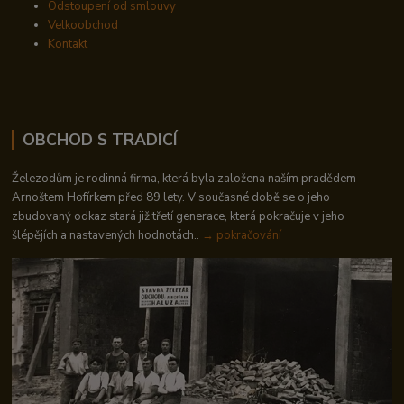
Odstoupení od smlouvy
Velkoobchod
Kontakt
OBCHOD S TRADICÍ
Železodům je rodinná firma, která byla založena naším pradědem
Arnoštem Hofírkem před 89 lety. V současné době se o jeho
zbudovaný odkaz stará již třetí generace, která pokračuje v jeho
šlépějích a nastavených hodnotách..
→ pokračování