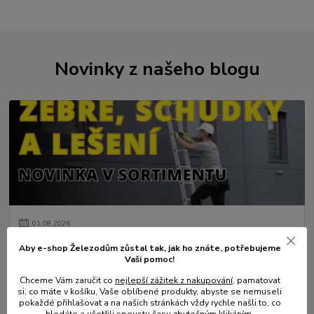
Novinky z našeho blogu
01
.
08
.
2026
💥 Stali jsme se přímým dovozcem hliníkových žebřů a
Aby e-shop Železodům zůstal tak, jak ho znáte, potřebujeme
lešení.
Vaši pomoc!
číst celé
Chceme Vám zaručit co
nejlepší zážitek z nakupování
, pamatovat
si, co máte v košíku, Vaše oblíbené produkty, abyste se nemuseli
pokaždé přihlašovat a na našich stránkách vždy rychle našli to, co