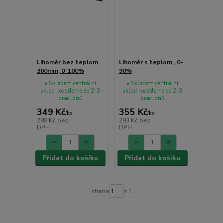
Lihoměr bez teplom.
Lihoměr s teplom., 0-
360mm, 0-100%
90%
• Skladem centrální
• Skladem centrální
sklad | odešleme do 2-3
sklad | odešleme do 2-3
prac. dnů
prac. dnů
349 Kč
355 Kč
/
ks
/
ks
288 Kč
bez
293 Kč
bez
DPH
DPH
Přidat do košíku
Přidat do košíku
strana
z 1