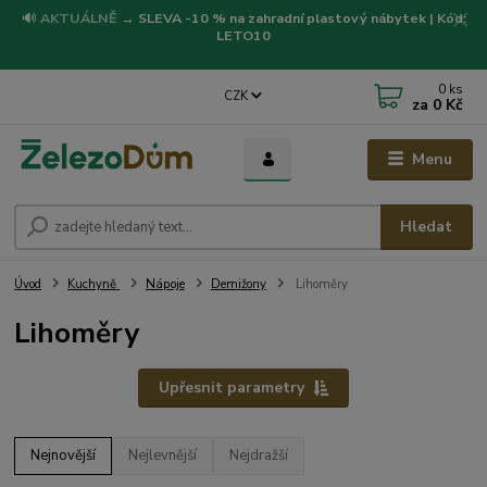
🔊
AKTUÁLNĚ
→
SLEVA -10 % na zahradní plastový nábytek | Kód:
LETO10
0
ks
CZK
za
0 Kč
Menu
Hledat
Úvod
Kuchyně
Nápoje
Demižony
Lihoměry
Lihoměry
Upřesnit parametry
Nejnovější
Nejlevnější
Nejdražší