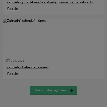
Zahradní postřikovače - skvělý pomocník na zahradu.
číst celé
31
.
01
.
2025
Zahradní kalendář - únor.
číst celé
Zobrazit všechny články