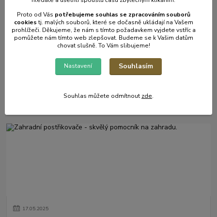
hledáte a ušetřili spoustu času zbytečným klikáním.
Proto od Vás
potřebujeme souhlas s
e
zpracováním souborů
cookies
t
j. malých souborů, které se dočasně ukládají na Vašem
prohlížeči. Děkujeme, že nám s tímto požadavkem vyjdete vstříc a
pomůžete nám tímto web zlepšovat. Budeme se k Vašim datům
chovat slušně. To Vám slibujeme!
Souhlasím
Nastavení
31
.
05
.
2025
Mulčování od A do Z.
Souhlas můžete odmítnout
zde
.
číst celé
17
.
05
.
2025