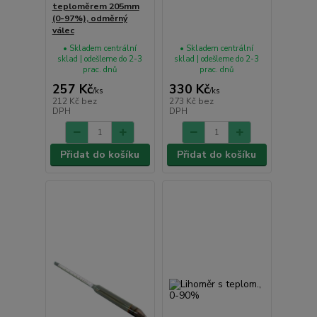
teploměrem 205mm
(0-97%), odměrný
válec
• Skladem centrální
• Skladem centrální
sklad | odešleme do 2-3
sklad | odešleme do 2-3
prac. dnů
prac. dnů
257 Kč
330 Kč
/
ks
/
ks
212 Kč
bez
273 Kč
bez
DPH
DPH
Přidat do košíku
Přidat do košíku