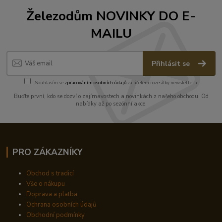
Železodům NOVINKY DO E-
MAILU
Přihlásit se
Souhlasím se
zpracováním osobních údajů
za účelem rozesílky newsletteru.
Buďte první, kdo se dozví o zajímavostech a novinkách z našeho obchodu. Od
nabídky až po sezónní akce.
PRO ZÁKAZNÍKY
Obchod s tradicí
Vše o nákupu
Doprava a platba
Ochrana osobních údajů
Obchodní podmínky