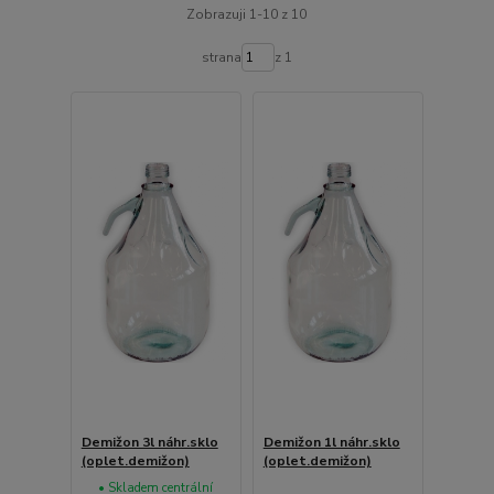
Zobrazuji 1-10 z 10
strana
z 1
Demižon 3l náhr.sklo
Demižon 1l náhr.sklo
(oplet.demižon)
(oplet.demižon)
• Skladem centrální