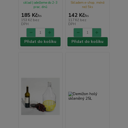
sklad | odešleme do 2-3
Skladem e-shop, méně
prac. dnů
než 5ks
185 Kč
142 Kč
/
ks
/
ks
153 Kč
bez
117 Kč
bez
DPH
DPH
Přidat do košíku
Přidat do košíku