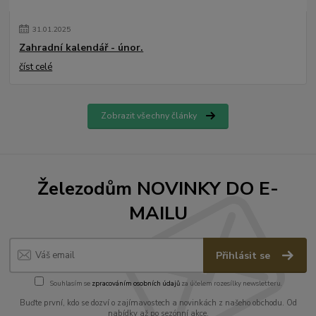
31
.
01
.
2025
Zahradní kalendář - únor.
číst celé
Zobrazit všechny články
Železodům NOVINKY DO E-
MAILU
Přihlásit se
Souhlasím se
zpracováním osobních údajů
za účelem rozesílky newsletteru.
Buďte první, kdo se dozví o zajímavostech a novinkách z našeho obchodu. Od
nabídky až po sezónní akce.