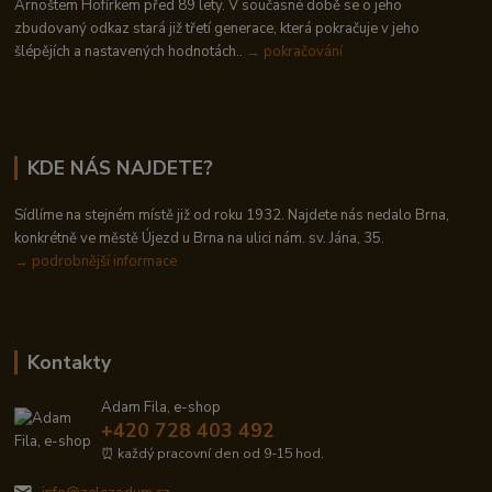
Arnoštem Hofírkem před 89 lety. V současné době se o jeho
zbudovaný odkaz stará již třetí generace, která pokračuje v jeho
šlépějích a nastavených hodnotách..
→ pokračování
KDE NÁS NAJDETE?
Sídlíme na stejném místě již od roku 1932. Najdete nás nedalo Brna,
konkrétně ve městě Újezd u Brna na ulici nám. sv. Jána, 35.
→
podrobnější informace
Kontakty
Adam Fila, e-shop
+420 728 403 492
⏰ každý pracovní den od 9-15 hod.