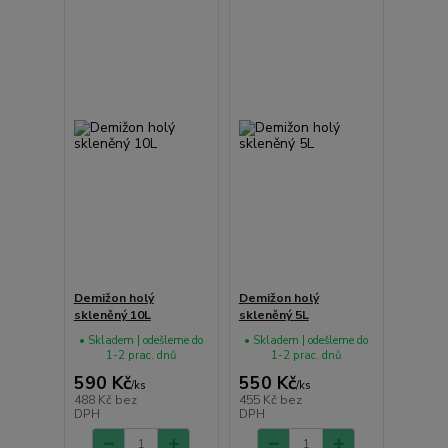
Demižon holý
Demižon holý
skleněný 10L
skleněný 5L
• Skladem | odešleme do
• Skladem | odešleme do
1-2 prac. dnů
1-2 prac. dnů
590 Kč
550 Kč
/
ks
/
ks
488 Kč
bez
455 Kč
bez
DPH
DPH