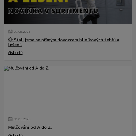
01
.
08
.
2026
💥 Stali jsme se přímým dovozcem hliníkových žebřů a
lešení.
číst celé
31
.
05
.
2025
Mulčování od A do Z.
číst celé