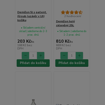
Demižon 5l s patent.
(šroub.)uzávěr v UH
2 hodnocení
košíku
Demižon holý
skleněný 25L
• Skladem centrální
sklad | odešleme do 2-3
• Skladem | odešleme do
prac. dnů
1-2 prac. dnů
203 Kč
810 Kč
/
ks
/
ks
168 Kč
bez
669 Kč
bez
DPH
DPH
Přidat do košíku
Přidat do košíku