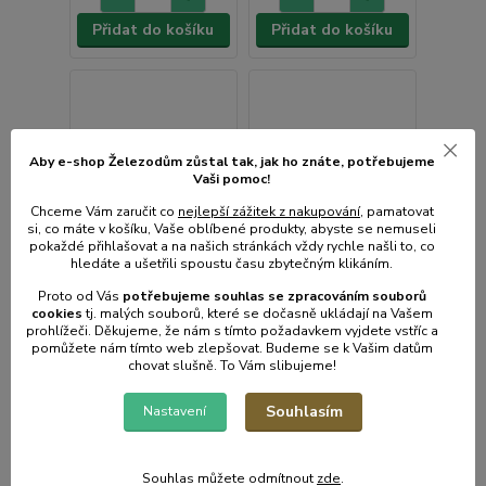
Přidat do košíku
Přidat do košíku
Aby e-shop Železodům zůstal tak, jak ho znáte, potřebujeme
Vaši pomoc!
Chceme Vám zaručit co
nejlepší zážitek z nakupování
, pamatovat
si, co máte v košíku, Vaše oblíbené produkty, abyste se nemuseli
pokaždé přihlašovat a na našich stránkách vždy rychle našli to, co
hledáte a ušetřili spoustu času zbytečným klikáním.
Proto od Vás
potřebujeme souhlas s
e
zpracováním souborů
cookies
t
j. malých souborů, které se dočasně ukládají na Vašem
prohlížeči. Děkujeme, že nám s tímto požadavkem vyjdete vstříc a
pomůžete nám tímto web zlepšovat. Budeme se k Vašim datům
chovat slušně. To Vám slibujeme!
Souhlasím
Nastavení
Demižon holý
skleněný 54L
1 hodnocení
Demižon holý
skleněný 34L
Souhlas můžete odmítnout
zde
.