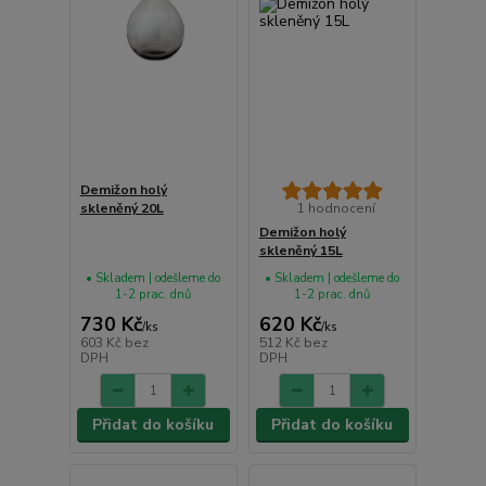
Demižon holý
skleněný 20L
1 hodnocení
Demižon holý
skleněný 15L
• Skladem | odešleme do
• Skladem | odešleme do
1-2 prac. dnů
1-2 prac. dnů
730 Kč
620 Kč
/
ks
/
ks
603 Kč
bez
512 Kč
bez
DPH
DPH
Přidat do košíku
Přidat do košíku