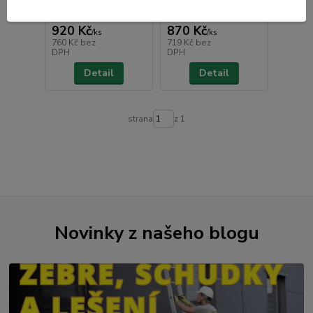
Není skladem
Není skladem
920 Kč
870 Kč
/
ks
/
ks
760 Kč
bez
719 Kč
bez
DPH
DPH
Detail
Detail
strana
z 1
Novinky z našeho blogu