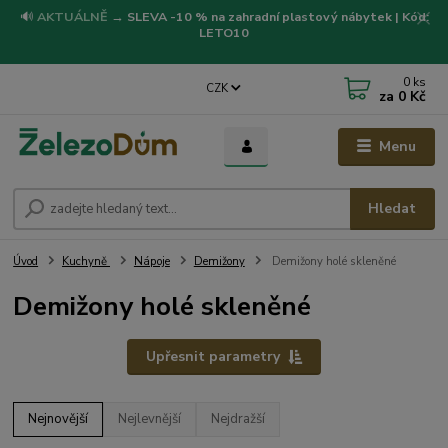
🔊
AKTUÁLNĚ
→
SLEVA -10 % na zahradní plastový nábytek | Kód:
LETO10
0
ks
CZK
za
0 Kč
Menu
Hledat
Úvod
Kuchyně
Nápoje
Demižony
Demižony holé skleněné
Demižony holé skleněné
Upřesnit parametry
Nejnovější
Nejlevnější
Nejdražší