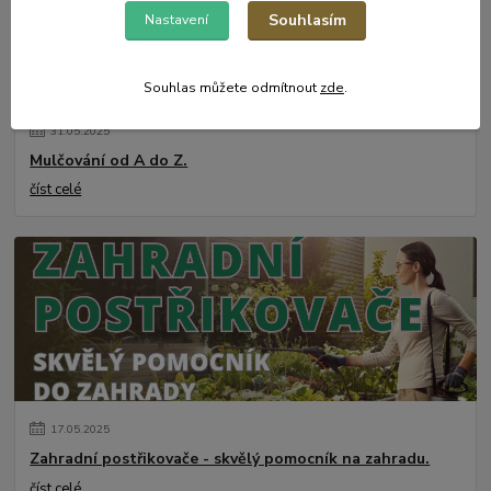
Souhlasím
Nastavení
Souhlas můžete odmítnout
zde
.
31
.
05
.
2025
Mulčování od A do Z.
číst celé
17
.
05
.
2025
Zahradní postřikovače - skvělý pomocník na zahradu.
číst celé