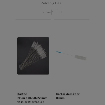
Zobrazuji 1-3 z 3
strana
z 1
Kartáč
Kartáč demižony
zkum.d10x50x220mm
80mm
vějíř, drát.držadlo s