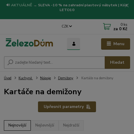
🔊
AKTUÁLNĚ
→
SLEVA -10 % na zahradní plastový nábytek | Kód:
LETO10
0
ks
CZK
za
0 Kč
Menu
Hledat
Úvod
Kuchyně
Nápoje
Demižony
Kartáče na demižony
Kartáče na demižony
Upřesnit parametry
Nejnovější
Nejlevnější
Nejdražší