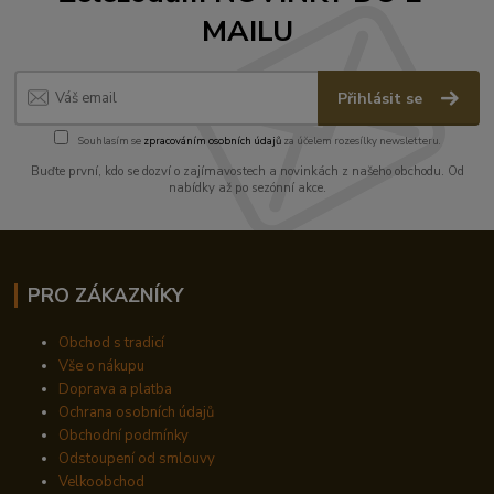
MAILU
Přihlásit se
Souhlasím se
zpracováním osobních údajů
za účelem rozesílky newsletteru.
Buďte první, kdo se dozví o zajímavostech a novinkách z našeho obchodu. Od
nabídky až po sezónní akce.
PRO ZÁKAZNÍKY
Obchod s tradicí
Vše o nákupu
Doprava a platba
Ochrana osobních údajů
Obchodní podmínky
Odstoupení od smlouvy
Velkoobchod