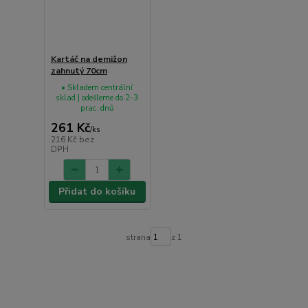
Kartáč na demižon
zahnutý 70cm
• Skladem centrální
sklad | odešleme do 2-3
prac. dnů
261 Kč
/
ks
216 Kč
bez
DPH
Přidat do košíku
strana
z 1