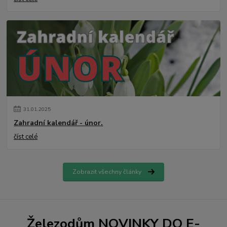
31
.
01
.
2025
Zahradní kalendář - únor.
číst celé
Zobrazit všechny články
Železodům NOVINKY DO E-