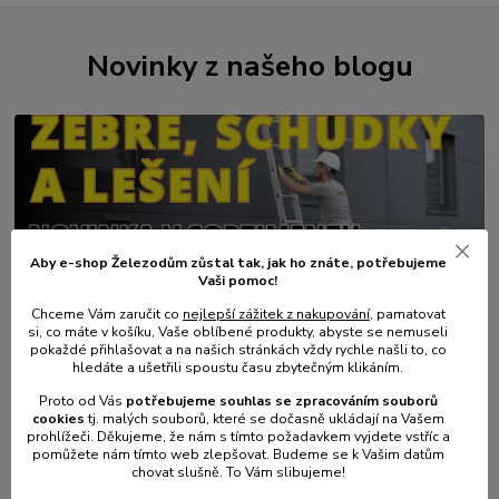
Novinky z našeho blogu
Aby e-shop Železodům zůstal tak, jak ho znáte, potřebujeme
Vaši pomoc!
01
.
08
.
2026
Chceme Vám zaručit co
nejlepší zážitek z nakupování
, pamatovat
si, co máte v košíku, Vaše oblíbené produkty, abyste se nemuseli
💥 Stali jsme se přímým dovozcem hliníkových žebřů a
pokaždé přihlašovat a na našich stránkách vždy rychle našli to, co
lešení.
hledáte a ušetřili spoustu času zbytečným klikáním.
číst celé
Proto od Vás
potřebujeme souhlas s
e
zpracováním souborů
cookies
t
j. malých souborů, které se dočasně ukládají na Vašem
prohlížeči. Děkujeme, že nám s tímto požadavkem vyjdete vstříc a
pomůžete nám tímto web zlepšovat. Budeme se k Vašim datům
chovat slušně. To Vám slibujeme!