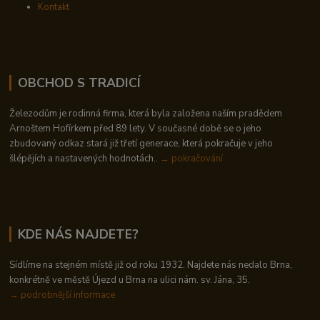
Kontakt
OBCHOD S TRADICÍ
Železodům je rodinná firma, která byla založena naším pradědem
Arnoštem Hofírkem před 89 lety. V současné době se o jeho
zbudovaný odkaz stará již třetí generace, která pokračuje v jeho
šlépějích a nastavených hodnotách..
→ pokračování
KDE NÁS NAJDETE?
Sídlíme na stejném místě již od roku 1932. Najdete nás nedalo Brna,
konkrétně ve městě Újezd u Brna na ulici nám. sv. Jána, 35.
→
podrobnější informace