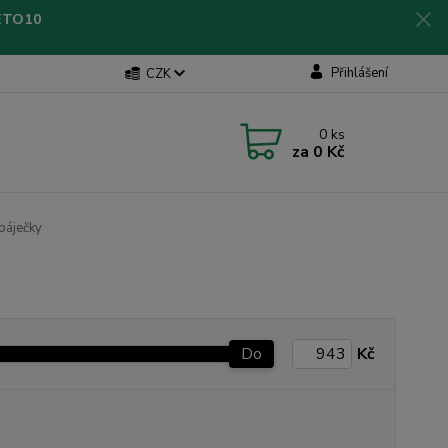
LETO10
Přihlášení
CZK
0
ks
za
0 Kč
páječky
Do
Kč