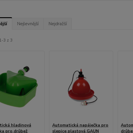
ější
Nejlevnější
Nejdražší
1-3 z 3
ická hladinová
Automatická napáječka pro
Autom
ka pro drůbež
slepice plastová GAUN
drůbe