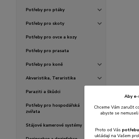
Potřeby pro ptáky
Potřeby pro skoty
Potřeby pro ovce a kozy
Potřeby pro prasata
Potřeby pro koně
Akvaristika, Teraristika
Paraziti a škůdci
Aby e-
Potřeby pro hospodářská
Chceme Vám zaručit c
zvířata
abyste se nemuseli 
Stájové kamerové systémy
Proto od Vás
potřebu
ukládají na Vašem pro
Dezinsekce a dezinfekce