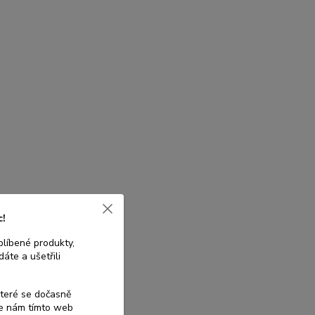
c!
blíbené produkty,
áte a ušetřili
které se dočasně
te nám tímto web