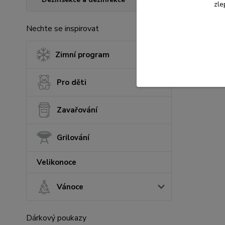
zle
Nechte se inspirovat
Zimní program
Pro děti
Zavařování
Grilování
Velikonoce
Vánoce
Dárkový poukazy