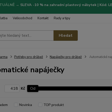
TUÁLNĚ
→
SLEVA -10 % na zahradní plastový nábytek | Kód: 
latba
Velkoobchod
Kontakt
Rady a tipy
Hledat
Farma
Potřeby pro drůbež
Napáječky pro drůbež
Automatické na
matické napáječky
Kč
Od
adem
Novinka
TOP produkt