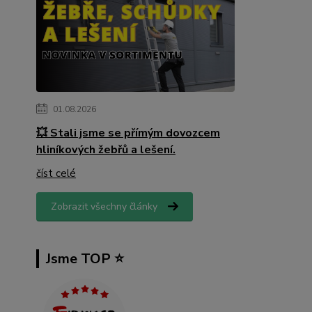
01.08.2026
💥 Stali jsme se přímým dovozcem
hliníkových žebřů a lešení.
číst celé
Zobrazit všechny články
Jsme TOP ⭐️