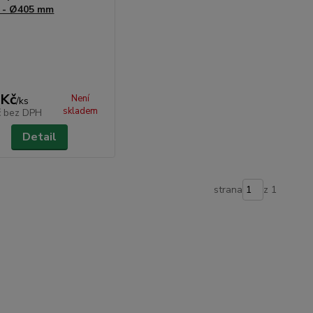
 - Ø405 mm
 Kč
Není
/
ks
skladem
č
bez DPH
Detail
strana
z 1