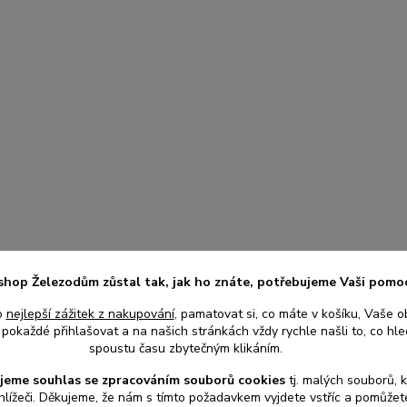
shop Železodům zůstal tak, jak ho znáte, potřebujeme Vaši pomo
o
nejlepší zážitek z nakupování
, pamatovat si, co máte v košíku, Vaše o
pokaždé přihlašovat a na našich stránkách vždy rychle našli to, co hled
spoustu času zbytečným klikáním.
jeme souhlas s
e
zpracováním souborů cookies
t
j. malých souborů, 
hlížeči. Děkujeme, že nám s tímto požadavkem vyjdete vstříc a pomůže