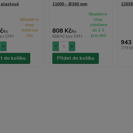
 plastová
11000 - Ø360 mm
12038
Skladem e-
Skladem e-
shop,
shop,
odešleme
č
808 Kč
méně než
do 2-3
/
ks
/
ks
5ks
prac.dnů
ez DPH
668 Kč
bez DPH
943
779 K
at do košíku
Přidat do košíku