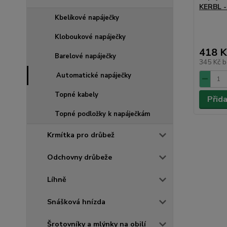
KERBL -
Kbelíkové napáječky
Kloboukové napáječky
418 K
Barelové napáječky
345 Kč
b
Automatické napáječky
Topné kabely
Přid
Topné podložky k napáječkám
Krmítka pro drůbež
Odchovny drůbeže
Líhně
Snášková hnízda
Šrotovníky a mlýnky na obilí