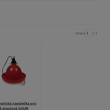
strana
z 1
atická napáječka pro
ž plastová GAUN