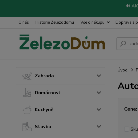
🔊
AK
O nás
Historie Železodomu
Vše o nákupu
Doprava a p
Úvod
Zahrada
Auto
Domácnost
Cena:
Kuchyně
Stavba
Skl