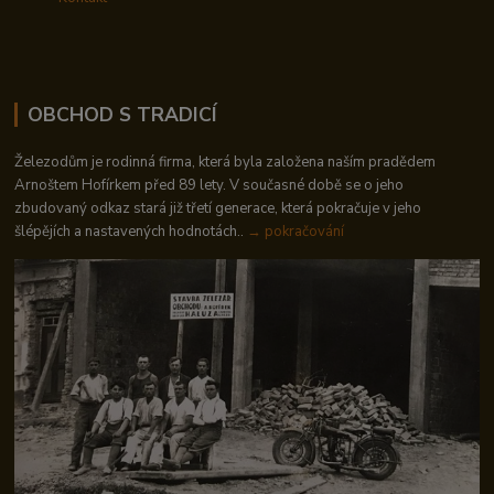
OBCHOD S TRADICÍ
Železodům je rodinná firma, která byla založena naším pradědem
Arnoštem Hofírkem před 89 lety. V současné době se o jeho
zbudovaný odkaz stará již třetí generace, která pokračuje v jeho
šlépějích a nastavených hodnotách..
→ pokračování