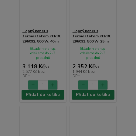
Topný kabel s
Topný kabel s
termostatem KERBL
termostatem KERBL
296092, 800 W, 40 m
296091, 500 W, 25 m
Skladem e-shop,
Skladem e-shop,
odešleme do 2-3
odešleme do 2-3
prac.dnů
prac.dnů
3 118 Kč
2 352 Kč
/
ks
/
ks
2 577 Kč
bez
1 944 Kč
bez
DPH
DPH
Přidat do košíku
Přidat do košíku