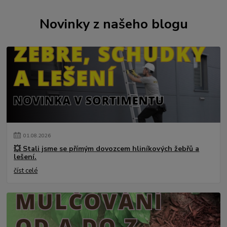
Novinky z našeho blogu
01
.
08
.
2026
💥 Stali jsme se přímým dovozcem hliníkových žebřů a
lešení.
číst celé