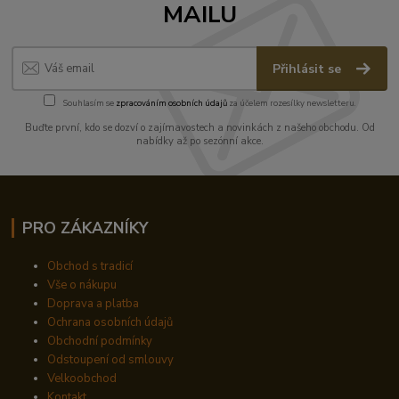
MAILU
Přihlásit se
Souhlasím se
zpracováním osobních údajů
za účelem rozesílky newsletteru.
Buďte první, kdo se dozví o zajímavostech a novinkách z našeho obchodu. Od
nabídky až po sezónní akce.
PRO ZÁKAZNÍKY
Obchod s tradicí
Vše o nákupu
Doprava a platba
Ochrana osobních údajů
Obchodní podmínky
Odstoupení od smlouvy
Velkoobchod
Kontakt