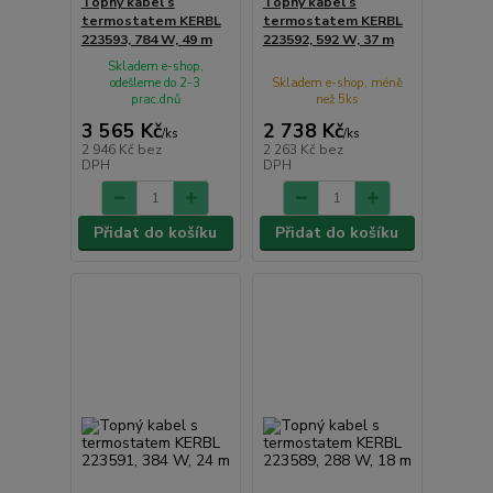
Topný kabel s
Topný kabel s
termostatem KERBL
termostatem KERBL
223593, 784 W, 49 m
223592, 592 W, 37 m
Skladem e-shop,
odešleme do 2-3
Skladem e-shop, méně
prac.dnů
než 5ks
3 565 Kč
2 738 Kč
/
ks
/
ks
2 946 Kč
bez
2 263 Kč
bez
DPH
DPH
Přidat do košíku
Přidat do košíku