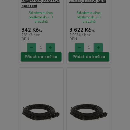
adaptérem, nerezové
296093, 1000 W, 50 m
opletení
Skladem e-shop,
Skladem e-shop,
odešleme do 2-3
odešleme do 2-3
prac.dnů
prac.dnů
342 Kč
3 622 Kč
/
ks
/
ks
283 Kč
bez
2 993 Kč
bez
DPH
DPH
Přidat do košíku
Přidat do košíku