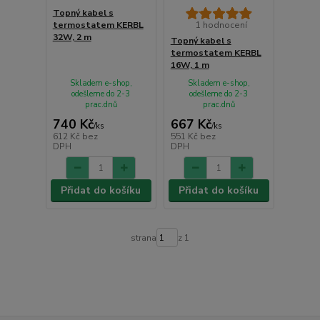
Topný kabel s
termostatem KERBL
1 hodnocení
32W, 2 m
Topný kabel s
termostatem KERBL
16W, 1 m
Skladem e-shop,
Skladem e-shop,
odešleme do 2-3
odešleme do 2-3
prac.dnů
prac.dnů
740 Kč
667 Kč
/
ks
/
ks
612 Kč
bez
551 Kč
bez
DPH
DPH
Přidat do košíku
Přidat do košíku
strana
z 1