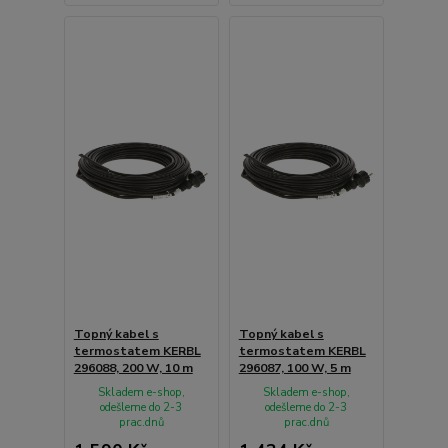
Topný kabel s
Topný kabel s
termostatem KERBL
termostatem KERBL
296088, 200 W, 10 m
296087, 100 W, 5 m
Skladem e-shop,
Skladem e-shop,
odešleme do 2-3
odešleme do 2-3
prac.dnů
prac.dnů