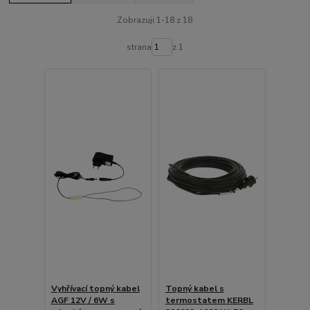
Zobrazuji 1-18 z 18
strana
z 1
Vyhřívací topný kabel
Topný kabel s
AGF 12V / 6W s
termostatem KERBL