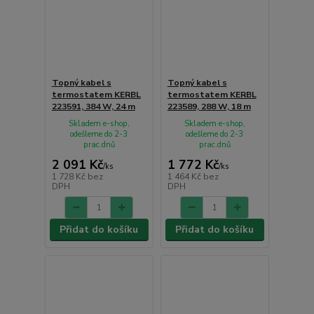
Topný kabel s
Topný kabel s
termostatem KERBL
termostatem KERBL
223591, 384 W, 24 m
223589, 288 W, 18 m
Skladem e-shop,
Skladem e-shop,
odešleme do 2-3
odešleme do 2-3
prac.dnů
prac.dnů
2 091 Kč
1 772 Kč
/
ks
/
ks
1 728 Kč
bez
1 464 Kč
bez
DPH
DPH
Přidat do košíku
Přidat do košíku