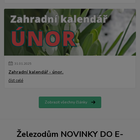
31
.
01
.
2025
Zahradní kalendář - únor.
číst celé
Zobrazit všechny články
Železodům NOVINKY DO E-