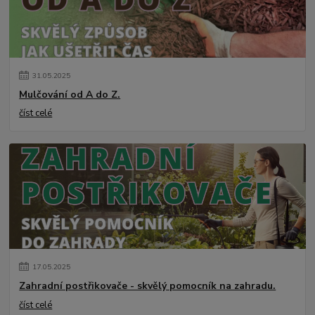
31
.
05
.
2025
Mulčování od A do Z.
číst celé
17
.
05
.
2025
Zahradní postřikovače - skvělý pomocník na zahradu.
číst celé