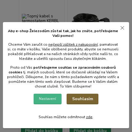
Aby e-shop Železodům zůstal tak, jak ho znáte, potřebujeme
Vaši pomoc!
Chceme Vám zaručit co
nejlepší zážitek z nakupování
, pamatovat
si, co máte v košíku, Vaše oblíbené produkty, abyste se nemuseli
pokaždé přihlašovat a na našich stránkách vždy rychle našli to, co
hledáte a ušetřili spoustu času zbytečným klikáním.
Proto od Vás
potřebujeme souhlas s
e
zpracováním souborů
Topný kabel s
Topný kabel s
cookies
t
j. malých souborů, které se dočasně ukládají na Vašem
termostatem KERBL
termostatem KERBL
prohlížeči. Děkujeme, že nám s tímto požadavkem vyjdete vstříc a
223590, 224 W, 14 m
192W, 12 m
pomůžete nám tímto web zlepšovat. Budeme se k Vašim datům
chovat slušně. To Vám slibujeme!
Skladem e-shop,
Skladem e-shop, méně
odešleme do 2-3
než 5ks
prac.dnů
Souhlasím
Nastavení
1 478 Kč
1 394 Kč
/
ks
/
ks
1 221 Kč
bez
1 152 Kč
bez
DPH
DPH
Souhlas můžete odmítnout
zde
.
Přidat do košíku
Přidat do košíku