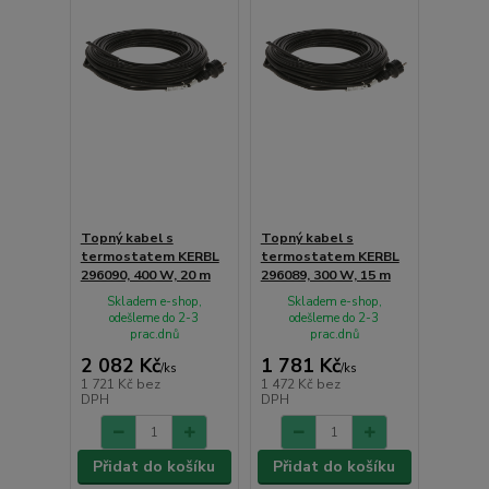
Topný kabel s
Topný kabel s
termostatem KERBL
termostatem KERBL
296090, 400 W, 20 m
296089, 300 W, 15 m
Skladem e-shop,
Skladem e-shop,
odešleme do 2-3
odešleme do 2-3
prac.dnů
prac.dnů
2 082 Kč
1 781 Kč
/
ks
/
ks
1 721 Kč
bez
1 472 Kč
bez
DPH
DPH
Přidat do košíku
Přidat do košíku