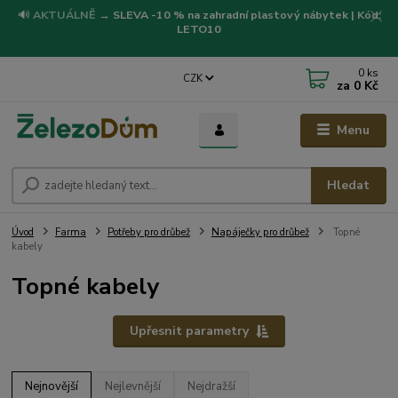
🔊
AKTUÁLNĚ
→
SLEVA -10 % na zahradní plastový nábytek | Kód:
LETO10
0
ks
CZK
za
0 Kč
Menu
Hledat
Úvod
Farma
Potřeby pro drůbež
Napáječky pro drůbež
Topné
kabely
Topné kabely
Upřesnit parametry
Nejnovější
Nejlevnější
Nejdražší