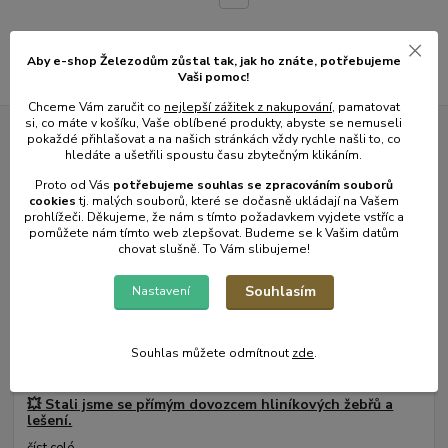
Aby e-shop Železodům zůstal tak, jak ho znáte, potřebujeme
Vaši pomoc!
Chceme Vám zaručit co
nejlepší zážitek z nakupování
, pamatovat
si, co máte v košíku, Vaše oblíbené produkty, abyste se nemuseli
pokaždé přihlašovat a na našich stránkách vždy rychle našli to, co
Novinky z našeho blogu
hledáte a ušetřili spoustu času zbytečným klikáním.
Proto od Vás
potřebujeme souhlas s
e
zpracováním souborů
cookies
t
j. malých souborů, které se dočasně ukládají na Vašem
prohlížeči. Děkujeme, že nám s tímto požadavkem vyjdete vstříc a
pomůžete nám tímto web zlepšovat. Budeme se k Vašim datům
chovat slušně. To Vám slibujeme!
Souhlasím
Nastavení
Souhlas můžete odmítnout
zde
.
01
.
08
.
2026
💥 Stali jsme se přímým dovozcem hliníkových žebřů a
lešení.