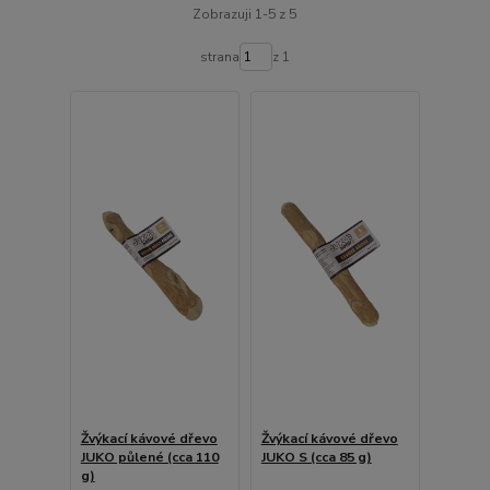
Zobrazuji 1-5 z 5
strana
z 1
Žvýkací kávové dřevo
Žvýkací kávové dřevo
JUKO půlené (cca 110
JUKO S (cca 85 g)
g)