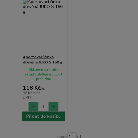
Aportovací činka
dřevěná JUKO S 150 g
Skladem centrální
sklad | odešleme do 1-3
prac. dnů
118 Kč
/
ks
98 Kč
bez
DPH
Přidat do košíku
strana
z 1