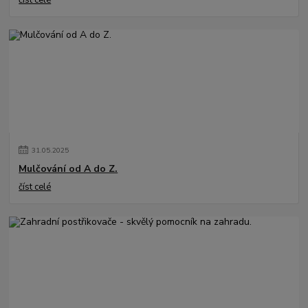
číst celé
31
.
05
.
2025
Mulčování od A do Z.
číst celé