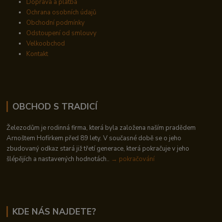
Doprava a platba
Ochrana osobních údajů
Obchodní podmínky
Odstoupení od smlouvy
Velkoobchod
Kontakt
OBCHOD S TRADICÍ
Železodům je rodinná firma, která byla založena naším pradědem
Arnoštem Hofírkem před 89 lety. V současné době se o jeho
zbudovaný odkaz stará již třetí generace, která pokračuje v jeho
šlépějích a nastavených hodnotách..
→ pokračování
KDE NÁS NAJDETE?