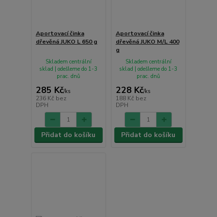
Aportovací činka
Aportovací činka
dřevěná JUKO L 650 g
dřevěná JUKO M/L 400
g
Skladem centrální
Skladem centrální
sklad | odešleme do 1-3
sklad | odešleme do 1-3
prac. dnů
prac. dnů
285 Kč
228 Kč
/
ks
/
ks
236 Kč
bez
188 Kč
bez
DPH
DPH
Přidat do košíku
Přidat do košíku