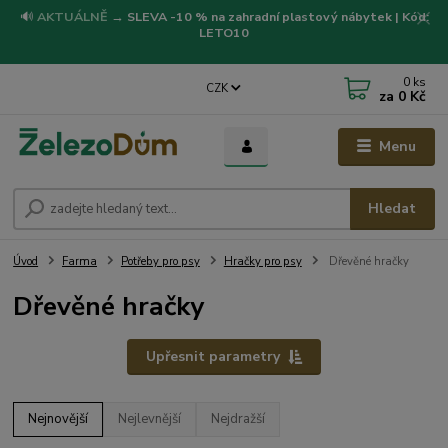
🔊
AKTUÁLNĚ
→
SLEVA -10 % na zahradní plastový nábytek | Kód:
LETO10
0
ks
CZK
za
0 Kč
Menu
Hledat
Úvod
Farma
Potřeby pro psy
Hračky pro psy
Dřevěné hračky
Dřevěné hračky
Upřesnit parametry
Nejnovější
Nejlevnější
Nejdražší