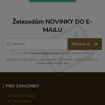
Železodům NOVINKY DO E-
MAILU
Přihlásit se
Souhlasím se
zpracováním osobních údajů
za účelem rozesílky newsletteru.
Buďte první, kdo se dozví o zajímavostech a novinkách z našeho obchodu. Od
nabídky až po sezónní akce.
PRO ZÁKAZNÍKY
Obchod s tradicí
Vše o nákupu