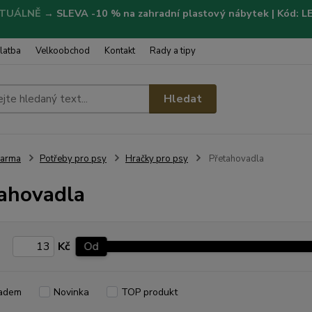
TUÁLNĚ
→
SLEVA -10 % na zahradní plastový nábytek | Kód: 
latba
Velkoobchod
Kontakt
Rady a tipy
Hledat
Farma
Potřeby pro psy
Hračky pro psy
Přetahovadla
ahovadla
Kč
Od
adem
Novinka
TOP produkt