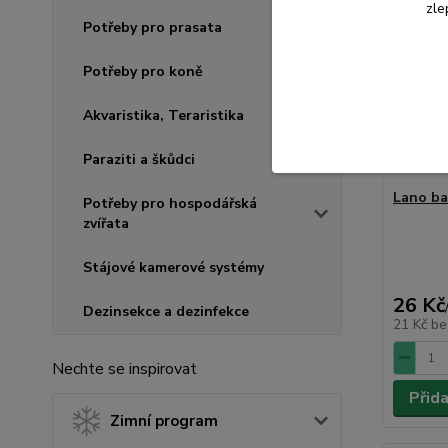
zle
Potřeby pro prasata
Potřeby pro koně
Akvaristika, Teraristika
Paraziti a škůdci
Lano ba
Potřeby pro hospodářská
zvířata
Stájové kamerové systémy
26 Kč
Dezinsekce a dezinfekce
21 Kč
be
Nechte se inspirovat
Přid
Zimní program