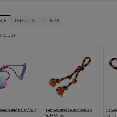
ější
Nejlevnější
Nejdražší
1-21 z 24
vadlo míč na šňůře 7
Lanová hračka duhová s 5
Lanov
uzly 60 cm
osmič