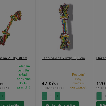
vlna 2 uzly 38 cm
Lano bavlna 2 uzly 35,5 cm
Házed
Skladem
centrální
sklad |
Poslední
odešleme
kusy,
47 Kč
120
do 1-3
ověřte si
/
ks
/
ks
prac. dnů
dostupnost
z DPH
39 Kč
bez DPH
99 Kč
at do košíku
Přidat do košíku
Při