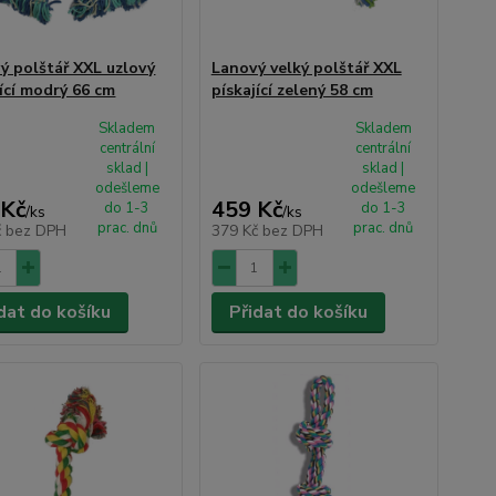
ý polštář XXL uzlový
Lanový velký polštář XXL
jící modrý 66 cm
pískající zelený 58 cm
Skladem
Skladem
centrální
centrální
sklad |
sklad |
odešleme
odešleme
 Kč
459 Kč
do 1-3
do 1-3
/
ks
/
ks
prac. dnů
prac. dnů
č
bez DPH
379 Kč
bez DPH
dat do košíku
Přidat do košíku