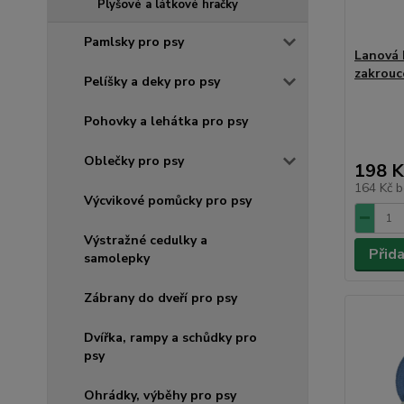
Plyšové a látkové hračky
Pamlsky pro psy
Lanová 
zakrouc
Pelíšky a deky pro psy
Pohovky a lehátka pro psy
Oblečky pro psy
198 K
164 Kč
b
Výcvikové pomůcky pro psy
Výstražné cedulky a
Přid
samolepky
Zábrany do dveří pro psy
Dvířka, rampy a schůdky pro
psy
Ohrádky, výběhy pro psy