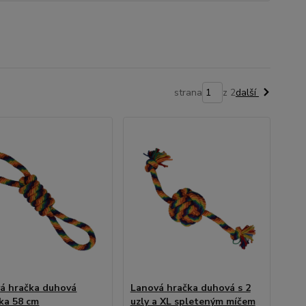
strana
z 2
další
á hračka duhová
Lanová hračka duhová s 2
ka 58 cm
uzly a XL spleteným míčem