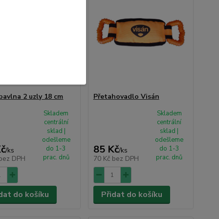
bavlna 2 uzly 18 cm
Přetahovadlo Visán
Skladem
Skladem
centrální
centrální
sklad |
sklad |
odešleme
odešleme
Kč
85 Kč
do 1-3
do 1-3
/
ks
/
ks
prac. dnů
prac. dnů
bez DPH
70 Kč
bez DPH
dat do košíku
Přidat do košíku