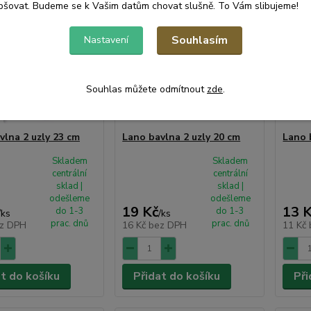
pšovat. Budeme se k Vašim datům chovat slušně. To Vám slibujeme!
Souhlasím
Nastavení
Souhlas můžete odmítnout
zde
.
vlna 2 uzly 23 cm
Lano bavlna 2 uzly 20 cm
Lano 
Skladem
Skladem
centrální
centrální
sklad |
sklad |
odešleme
odešleme
19 Kč
13 
do 1-3
do 1-3
/
ks
/
ks
prac. dnů
prac. dnů
z DPH
16 Kč
bez DPH
11 Kč
at do košíku
Přidat do košíku
Při