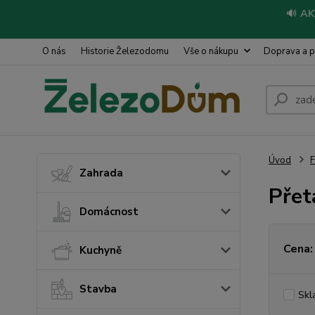
🔊
AK
O nás
Historie Železodomu
Vše o nákupu
Doprava a p
Úvod
Zahrada
Přet
Domácnost
Cena:
Kuchyně
Stavba
Skl