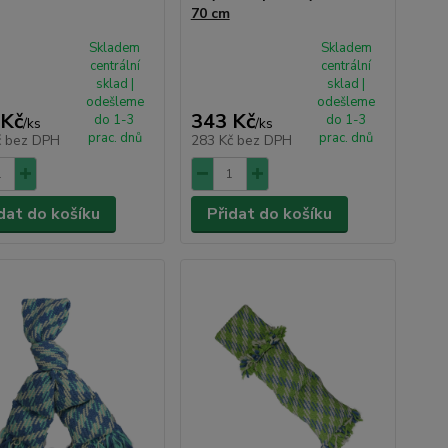
70 cm
Skladem
Skladem
centrální
centrální
sklad |
sklad |
odešleme
odešleme
 Kč
343 Kč
do 1-3
do 1-3
/
ks
/
ks
prac. dnů
prac. dnů
č
bez DPH
283 Kč
bez DPH
dat do košíku
Přidat do košíku