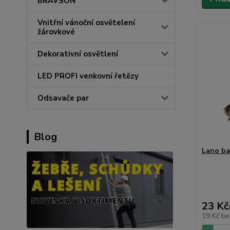
BRAVSON
Vnitřní vánoční osvětelení
žárovkové
Dekorativní osvětlení
LED PROFI venkovní řetězy
Odsavače par
Blog
Lano ba
23 Kč
19 Kč
be