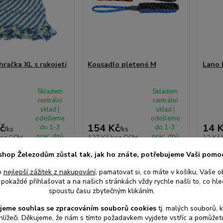
hračka XL s rukojetí
Kousadlo pletené M
Lano 
Skladem
Skladem
centrální
centrální
sklad |
sklad |
odešleme
odešleme
č
154 Kč
14 
do 1-3
do 1-3
/
ks
/
ks
prac. dnů
prac. dnů
ez DPH
127 Kč
bez DPH
12 Kč
shop Železodům zůstal tak, jak ho znáte, potřebujeme Vaši pomo
o
nejlepší zážitek z nakupování
, pamatovat si, co máte v košíku, Vaše o
at do košíku
Přidat do košíku
Při
pokaždé přihlašovat a na našich stránkách vždy rychle našli to, co hled
spoustu času zbytečným klikáním.
jeme souhlas s
e
zpracováním souborů cookies
t
j. malých souborů, 
hlížeči. Děkujeme, že nám s tímto požadavkem vyjdete vstříc a pomůže