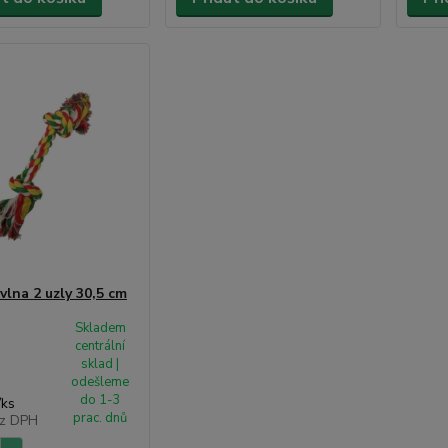
vlna 2 uzly 30,5 cm
Skladem
centrální
sklad |
odešleme
do 1-3
/
ks
prac. dnů
z DPH