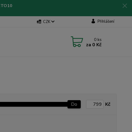
LETO10
Přihlášení
CZK
0
ks
za
0 Kč
Do
Kč