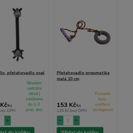
lo, přetahovadlo osel
Přetahovadlo pneumatika
malá 10 cm
Skladem
centrální
sklad |
Poslední
odešleme
kusy,
 Kč
153 Kč
do 1-3
ověřte si
/
ks
/
ks
prac. dnů
dostupnost
bez DPH
126 Kč
bez DPH
dat do košíku
Přidat do košíku