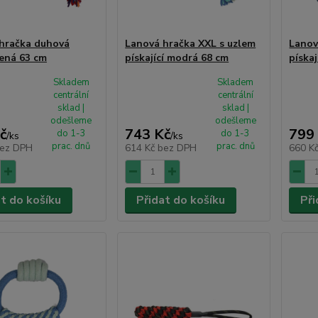
hračka duhová
Lanová hračka XXL s uzlem
Lanov
ená 63 cm
pískající modrá 68 cm
píska
Skladem
Skladem
centrální
centrální
sklad |
sklad |
odešleme
odešleme
č
743 Kč
799
do 1-3
do 1-3
/
ks
/
ks
prac. dnů
prac. dnů
ez DPH
614 Kč
bez DPH
660 K
at do košíku
Přidat do košíku
Při