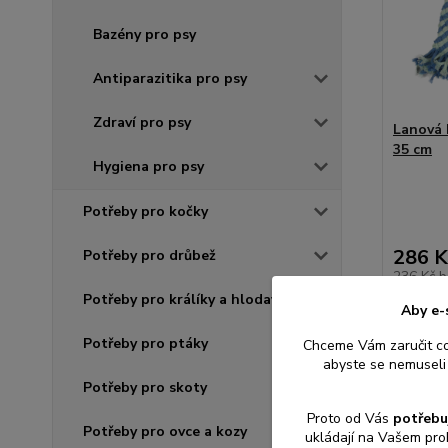
Bazény pro psy
Antiparazitika pro psy
Zdraví pro psy
Lanová 
35 cm
Hygiena pro psy
Potřeby pro kočky
286 K
Potřeby pro drůbež
236 Kč
b
Potřeby pro králíky a hlodavce
Aby e-
Potřeby pro ptáky
Chceme Vám zaručit c
Přid
abyste se nemuseli 
Potřeby pro skoty
Proto od Vás
potřebu
Potřeby pro ovce a kozy
ukládají na Vašem pro