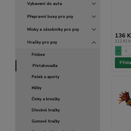
Vybavení do auta
Přepravní boxy pro psy
Misky a zásobníky pro psy
136 K
112 Kč
b
Hračky pro psy
Frisbee
Přid
Přetahovadla
Pešek a aporty
Míčky
Činky a kroužky
Dřevěné hračky
Gumové hračky