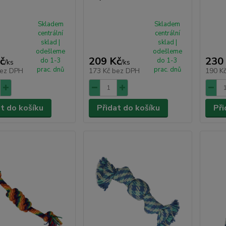
Skladem
Skladem
centrální
centrální
sklad |
sklad |
odešleme
odešleme
č
209 Kč
230
do 1-3
do 1-3
/
ks
/
ks
prac. dnů
prac. dnů
ez DPH
173 Kč
bez DPH
190 K
at do košíku
Přidat do košíku
Při