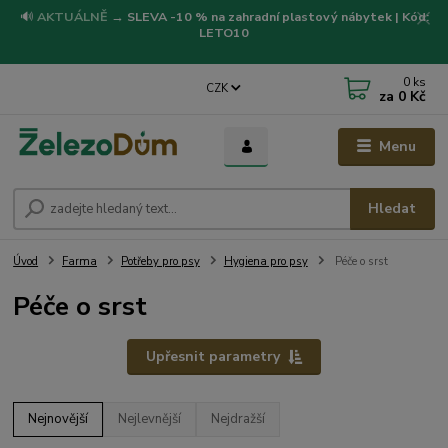
🔊
AKTUÁLNĚ
→
SLEVA -10 % na zahradní plastový nábytek | Kód:
LETO10
0
ks
CZK
za
0 Kč
Menu
Hledat
Úvod
Farma
Potřeby pro psy
Hygiena pro psy
Péče o srst
Péče o srst
Upřesnit parametry
Nejnovější
Nejlevnější
Nejdražší