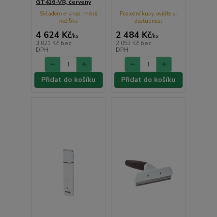
GT416-VR, červený
Skladem e-shop, méně
Poslední kusy, ověřte si
než 5ks
dostupnost
4 624 Kč
2 484 Kč
/
ks
/
ks
3 821 Kč
bez
2 053 Kč
bez
DPH
DPH
Přidat do košíku
Přidat do košíku