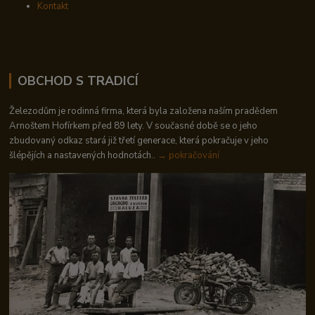
Kontakt
OBCHOD S TRADICÍ
Železodům je rodinná firma, která byla založena naším pradědem
Arnoštem Hofírkem před 89 lety. V současné době se o jeho
zbudovaný odkaz stará již třetí generace, která pokračuje v jeho
šlépějích a nastavených hodnotách..
→ pokračování