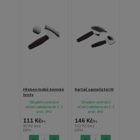
Hřeben hrábě kónické
Kartáč samočisticí M
hroty
Skladem centrální
Skladem centrální
sklad | odešleme do 1-3
sklad | odešleme do 1-3
prac. dnů
prac. dnů
111 Kč
146 Kč
/
ks
/
ks
92 Kč
bez
121 Kč
bez
DPH
DPH