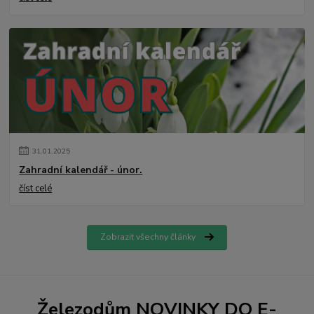
31
.
01
.
2025
Zahradní kalendář - únor.
číst celé
Zobrazit všechny články
Železodům NOVINKY DO E-