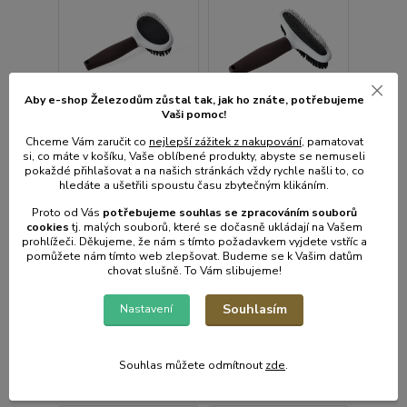
Aby e-shop Železodům zůstal tak, jak ho znáte, potřebujeme
Vaši pomoc!
Chceme Vám zaručit co
nejlepší zážitek z nakupování
, pamatovat
si, co máte v košíku, Vaše oblíbené produkty, abyste se nemuseli
pokaždé přihlašovat a na našich stránkách vždy rychle našli to, co
hledáte a ušetřili spoustu času zbytečným klikáním.
Kartáč oboustranný
Kartáč oboustranný
ovál
úzký ovál
Proto od Vás
potřebujeme souhlas s
e
zpracováním souborů
cookies
t
j. malých souborů, které se dočasně ukládají na Vašem
Skladem centrální
Skladem centrální
prohlížeči. Děkujeme, že nám s tímto požadavkem vyjdete vstříc a
sklad | odešleme do 1-3
sklad | odešleme do 1-3
pomůžete nám tímto web zlepšovat. Budeme se k Vašim datům
prac. dnů
prac. dnů
chovat slušně. To Vám slibujeme!
105 Kč
107 Kč
/
ks
/
ks
87 Kč
bez
88 Kč
bez
Souhlasím
Nastavení
DPH
DPH
Souhlas můžete odmítnout
zde
.
Přidat do košíku
Přidat do košíku