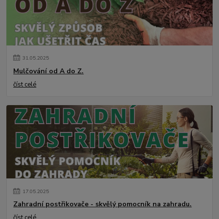
31
.
05
.
2025
Mulčování od A do Z.
číst celé
17
.
05
.
2025
Zahradní postřikovače - skvělý pomocník na zahradu.
číst celé