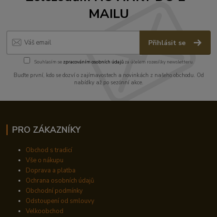
MAILU
Přihlásit se
Souhlasím se
zpracováním osobních údajů
za účelem rozesílky newsletteru.
Buďte první, kdo se dozví o zajímavostech a novinkách z našeho obchodu. Od
nabídky až po sezónní akce.
PRO ZÁKAZNÍKY
Obchod s tradicí
Vše o nákupu
Doprava a platba
Ochrana osobních údajů
Obchodní podmínky
Odstoupení od smlouvy
Velkoobchod