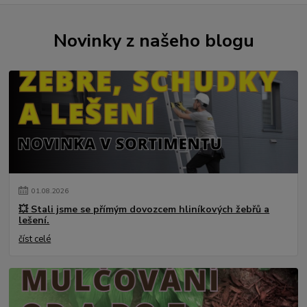
Novinky z našeho blogu
01
.
08
.
2026
💥 Stali jsme se přímým dovozcem hliníkových žebřů a
lešení.
číst celé