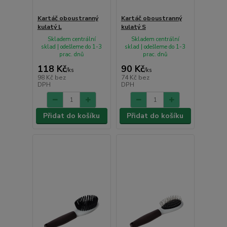
Kartáč oboustranný
Kartáč oboustranný
kulatý L
kulatý S
Skladem centrální
Skladem centrální
sklad | odešleme do 1-3
sklad | odešleme do 1-3
prac. dnů
prac. dnů
118 Kč
90 Kč
/
ks
/
ks
98 Kč
bez
74 Kč
bez
DPH
DPH
Přidat do košíku
Přidat do košíku