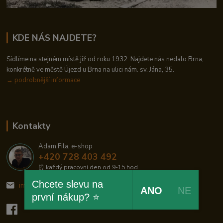
KDE NÁS NAJDETE?
Sídlíme na stejném místě již od roku 1932. Najdete nás nedalo Brna,
konkrétně ve městě Újezd u Brna na ulici nám. sv. Jána, 35.
→
podrobnější informace
Kontakty
Adam Fila, e-shop
+420 728 403 492
⏰ každý pracovní den od 9-15 hod.
Chcete slevu na
info@zelezodum.cz
ANO
NE
první nákup? ⭐