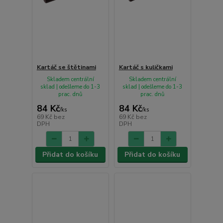
Kartáč se štětinami
Kartáč s kuličkami
Skladem centrální
Skladem centrální
sklad | odešleme do 1-3
sklad | odešleme do 1-3
prac. dnů
prac. dnů
84 Kč
84 Kč
/
ks
/
ks
69 Kč
bez
69 Kč
bez
DPH
DPH
Přidat do košíku
Přidat do košíku