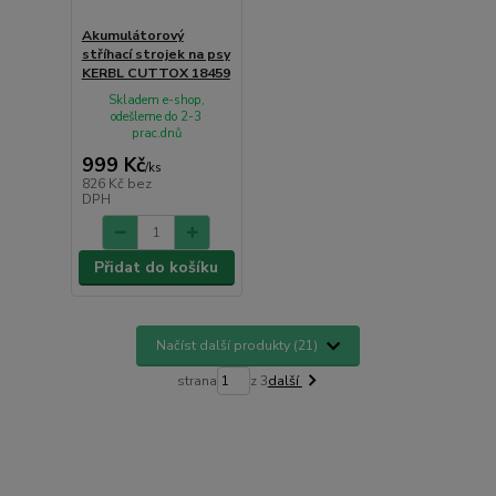
Akumulátorový
stříhací strojek na psy
KERBL CUTTOX 18459
Skladem e-shop,
odešleme do 2-3
prac.dnů
999 Kč
/
ks
826 Kč
bez
DPH
Přidat do košíku
Načíst další produkty (21)
strana
z 3
další