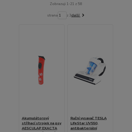
Zobrazuji 1-21 z 58
strana
z 3
další
Akumulátorový
Ruční vysavač TESLA
stříhací strojek na psy
LifeStar UV550,
AESCULAP EXACTA
antibakteriální