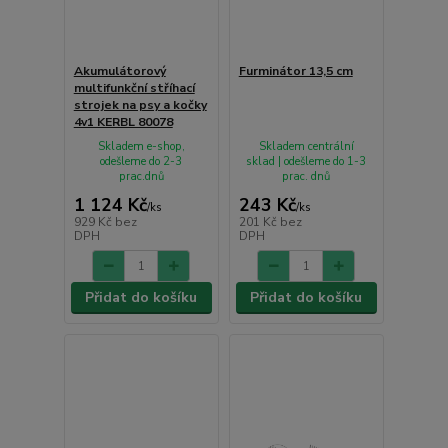
Akumulátorový
Furminátor 13,5 cm
multifunkční stříhací
strojek na psy a kočky
4v1 KERBL 80078
Skladem e-shop,
Skladem centrální
odešleme do 2-3
sklad | odešleme do 1-3
prac.dnů
prac. dnů
1 124 Kč
243 Kč
/
ks
/
ks
929 Kč
bez
201 Kč
bez
DPH
DPH
Přidat do košíku
Přidat do košíku