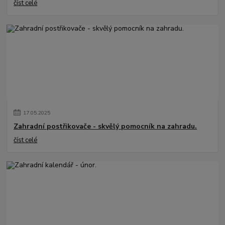
číst celé
17
.
05
.
2025
Zahradní postřikovače - skvělý pomocník na zahradu.
číst celé