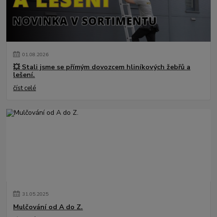
01
.
08
.
2026
💥 Stali jsme se přímým dovozcem hliníkových žebřů a
lešení.
číst celé
31
.
05
.
2025
Mulčování od A do Z.