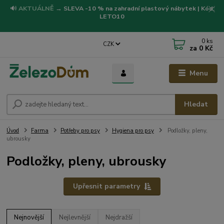
🔊
AKTUÁLNĚ
→
SLEVA -10 % na zahradní plastový nábytek | Kód:
LETO10
0
ks
CZK
za
0 Kč
Menu
Hledat
Úvod
Farma
Potřeby pro psy
Hygiena pro psy
Podložky, pleny,
ubrousky
Podložky, pleny, ubrousky
Upřesnit parametry
Nejnovější
Nejlevnější
Nejdražší