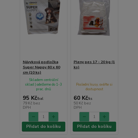
Návyková podložka
Pleny pes 17 - 20 kg (1
Super Nappy 60 x 60
ks)
cm (10 ks)
Skladem centrální
sklad | odešleme do 1-3
Poslední kusy, ověřte si
prac. dnů
dostupnost
95 Kč
60 Kč
/
bal
/
ks
79 Kč
bez
50 Kč
bez
DPH
DPH
Přidat do košíku
Přidat do košíku