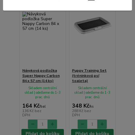
Návyková podložka
Puppy Training Set
Super Nappy Carbon
(tréninková psí
84 x 57 cm (14 ks)
toaleta)
Skladem centrální
Skladem centrální
sklad | odešleme do 1-3
sklad | odešleme do 1-3
prac. dnů
prac. dnů
164 Kč
348 Kč
/
bal
/
ks
136 Kč
bez
288 Kč
bez
DPH
DPH
Přidat do košíku
Přidat do košíku