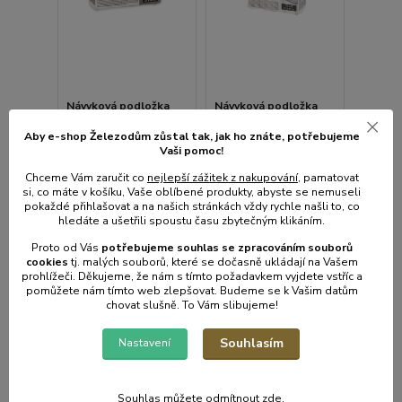
Návyková podložka
Návyková podložka
Super Nappy 60 x 40
Super Nappy Carbon
cm (50 ks)
57 x 54 cm (14 ks)
Aby e-shop Železodům zůstal tak, jak ho znáte, potřebujeme
Vaši pomoc!
Skladem centrální
Skladem centrální
sklad | odešleme do 1-3
sklad | odešleme do 1-3
Chceme Vám zaručit co
nejlepší zážitek z nakupování
, pamatovat
prac. dnů
prac. dnů
si, co máte v košíku, Vaše oblíbené produkty, abyste se nemuseli
pokaždé přihlašovat a na našich stránkách vždy rychle našli to, co
291 Kč
123 Kč
/
bal
/
bal
hledáte a ušetřili spoustu času zbytečným klikáním.
240 Kč
bez
102 Kč
bez
DPH
DPH
Proto od Vás
potřebujeme souhlas s
e
zpracováním souborů
cookies
t
j. malých souborů, které se dočasně ukládají na Vašem
prohlížeči. Děkujeme, že nám s tímto požadavkem vyjdete vstříc a
pomůžete nám tímto web zlepšovat. Budeme se k Vašim datům
Přidat do košíku
Přidat do košíku
chovat slušně. To Vám slibujeme!
Souhlasím
Nastavení
Souhlas můžete odmítnout
zde
.