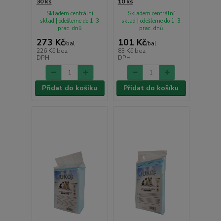
30 ks
10 ks
Skladem centrální
Skladem centrální
sklad | odešleme do 1-3
sklad | odešleme do 1-3
prac. dnů
prac. dnů
273 Kč
101 Kč
/
bal
/
bal
226 Kč
bez
83 Kč
bez
DPH
DPH
Přidat do košíku
Přidat do košíku