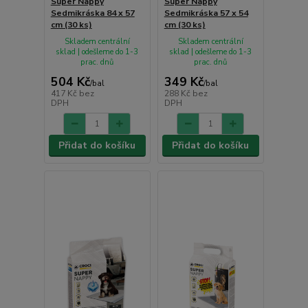
Super Nappy
Super Nappy
Sedmikráska 84 x 57
Sedmikráska 57 x 54
cm (30 ks)
cm (30 ks)
Skladem centrální
Skladem centrální
sklad | odešleme do 1-3
sklad | odešleme do 1-3
prac. dnů
prac. dnů
504 Kč
349 Kč
/
bal
/
bal
417 Kč
bez
288 Kč
bez
DPH
DPH
Přidat do košíku
Přidat do košíku