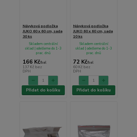
Návyková podložka
Návyková podložka
JUKO 60 x 60 cm, sada
JUKO 60 x 60 cm, sada
30 ks
10 ks
Skladem centrální
Skladem centrální
sklad | odešleme do 1-3
sklad | odešleme do 1-3
prac. dnů
prac. dnů
166 Kč
72 Kč
/
bal
/
bal
137 Kč
bez
60 Kč
bez
DPH
DPH
Přidat do košíku
Přidat do košíku