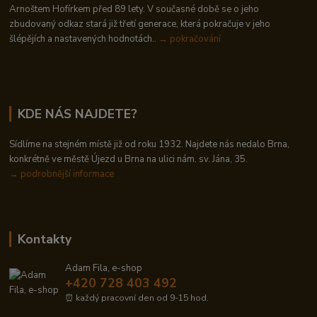
Arnoštem Hofírkem před 89 lety. V současné době se o jeho
zbudovaný odkaz stará již třetí generace, která pokračuje v jeho
šlépějích a nastavených hodnotách..
→ pokračování
KDE NÁS NAJDETE?
Sídlíme na stejném místě již od roku 1932. Najdete nás nedalo Brna,
konkrétně ve městě Újezd u Brna na ulici nám. sv. Jána, 35.
→
podrobnější informace
Kontakty
Adam Fila, e-shop
+420 728 403 492
⏰ každý pracovní den od 9-15 hod.