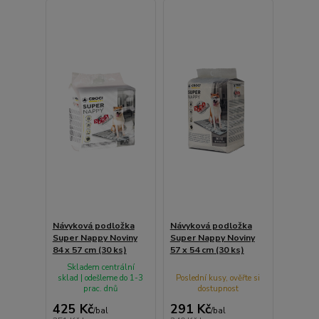
Návyková podložka
Návyková podložka
Super Nappy Noviny
Super Nappy Noviny
84 x 57 cm (30 ks)
57 x 54 cm (30 ks)
Skladem centrální
sklad | odešleme do 1-3
Poslední kusy, ověřte si
prac. dnů
dostupnost
425 Kč
291 Kč
/
bal
/
bal