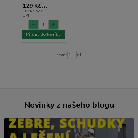
129 Kč
/
bal
107 Kč
bez
DPH
Přidat do košíku
strana
z 1
Novinky z našeho blogu