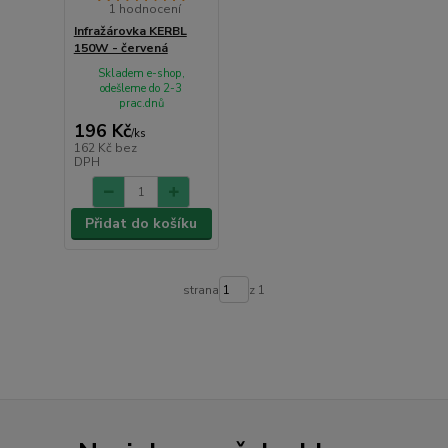
1 hodnocení
Infražárovka KERBL
150W - červená
Skladem e-shop,
odešleme do 2-3
prac.dnů
196 Kč
/
ks
162 Kč
bez
DPH
Přidat do košíku
strana
z 1