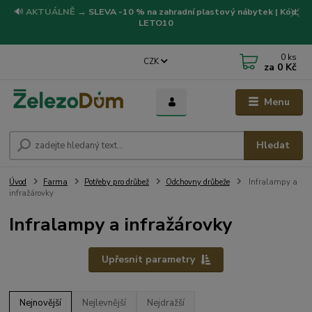
🔊
AKTUÁLNĚ
→
SLEVA -10 % na zahradní plastový nábytek | Kód:
LETO10
0
ks
CZK
za
0 Kč
Menu
Hledat
Úvod
Farma
Potřeby pro drůbež
Odchovny drůbeže
Infralampy a
infražárovky
Infralampy a infražárovky
Upřesnit parametry
Nejnovější
Nejlevnější
Nejdražší