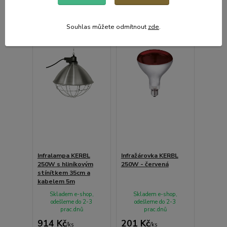
Souhlas můžete odmítnout
zde
.
Infralampa KERBL
Infražárovka KERBL
250W s hliníkovým
250W - červená
stínítkem 35cm a
kabelem 5m
Skladem e-shop,
Skladem e-shop,
odešleme do 2-3
odešleme do 2-3
prac.dnů
prac.dnů
914 Kč
201 Kč
/
ks
/
ks