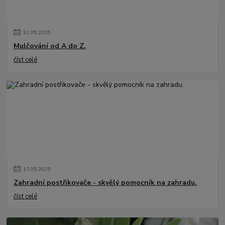
31
.
05
.
2025
Mulčování od A do Z.
číst celé
17
.
05
.
2025
Zahradní postřikovače - skvělý pomocník na zahradu.
číst celé