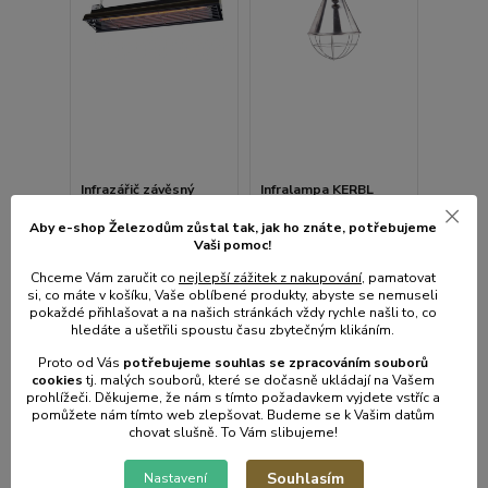
Infrazářič závěsný
Infralampa KERBL
SYNER LCA 750 W pro
ARTAS 175W s
kuřata, selata,
hliníkovým stínítkem
Aby e-shop Železodům zůstal tak, jak ho znáte, potřebujeme
Vaši pomoc!
hříbata, telata
21cm a kabelem 2,5 m
Skladem e-shop,
Skladem e-shop,
Chceme Vám zaručit co
nejlepší zážitek z nakupování
, pamatovat
odešleme do 2-3
odešleme do 2-3
si, co máte v košíku, Vaše oblíbené produkty, abyste se nemuseli
prac.dnů
prac.dnů
pokaždé přihlašovat a na našich stránkách vždy rychle našli to, co
hledáte a ušetřili spoustu času zbytečným klikáním.
5 805 Kč
516 Kč
/
ks
/
ks
4 798 Kč
bez
426 Kč
bez
Proto od Vás
potřebujeme souhlas s
e
zpracováním souborů
DPH
DPH
cookies
t
j. malých souborů, které se dočasně ukládají na Vašem
prohlížeči. Děkujeme, že nám s tímto požadavkem vyjdete vstříc a
pomůžete nám tímto web zlepšovat. Budeme se k Vašim datům
chovat slušně. To Vám slibujeme!
Přidat do košíku
Přidat do košíku
Souhlasím
Nastavení