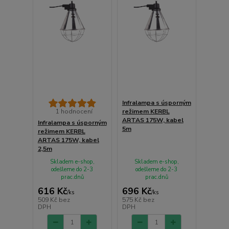
Infralampa s úsporným
1 hodnocení
režimem KERBL
ARTAS 175W, kabel
Infralampa s úsporným
5m
režimem KERBL
ARTAS 175W, kabel
2,5m
Skladem e-shop,
Skladem e-shop,
odešleme do 2-3
odešleme do 2-3
prac.dnů
prac.dnů
616 Kč
696 Kč
/
ks
/
ks
509 Kč
bez
575 Kč
bez
DPH
DPH