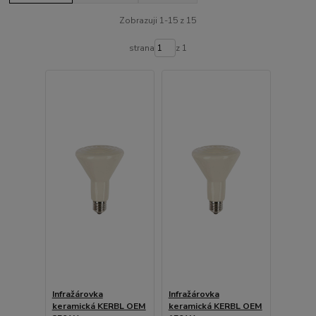
Zobrazuji 1-15 z 15
strana
z 1
Infražárovka
Infražárovka
keramická KERBL OEM
keramická KERBL OEM