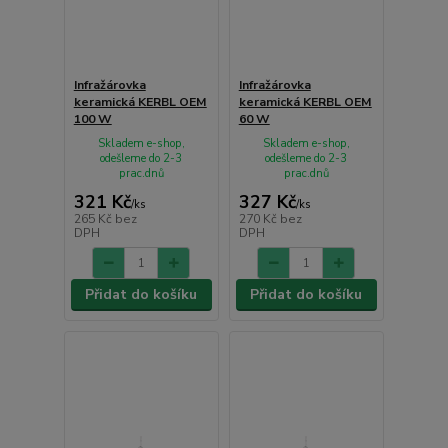
Infražárovka
Infražárovka
keramická KERBL OEM
keramická KERBL OEM
100 W
60 W
Skladem e-shop,
Skladem e-shop,
odešleme do 2-3
odešleme do 2-3
prac.dnů
prac.dnů
321 Kč
327 Kč
/
ks
/
ks
265 Kč
bez
270 Kč
bez
DPH
DPH
Přidat do košíku
Přidat do košíku