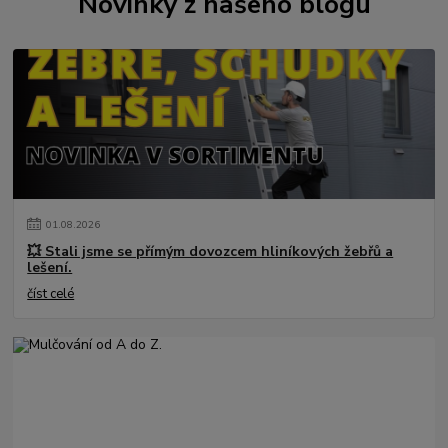
Novinky z našeho blogu
01
.
08
.
2026
💥 Stali jsme se přímým dovozcem hliníkových žebřů a
lešení.
číst celé