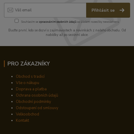
Přihlásit se
Souhlasím se
zpracováním osobních údajů
za účelem rozesílky newsletteru.
Buďte první, kdo se dozví o zajímavostech a novinkách z našeho obchodu. Od
nabídky až po sezónní akce.
PRO ZÁKAZNÍKY
Obchod s tradicí
Vše o nákupu
Doprava a platba
Ochrana osobních údajů
Obchodní podmínky
Odstoupení od smlouvy
Velkoobchod
Kontakt