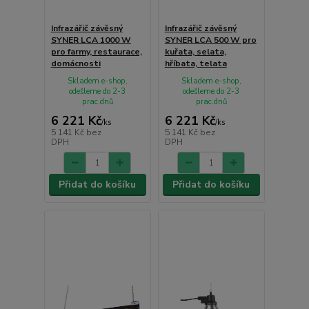
Infrazářič závěsný
Infrazářič závěsný
SYNER LCA 1000 W
SYNER LCA 500 W pro
pro farmy, restaurace,
kuřata, selata,
domácnosti
hříbata, telata
Skladem e-shop,
Skladem e-shop,
odešleme do 2-3
odešleme do 2-3
prac.dnů
prac.dnů
6 221 Kč
6 221 Kč
/
ks
/
ks
5 141 Kč
bez
5 141 Kč
bez
DPH
DPH
Přidat do košíku
Přidat do košíku