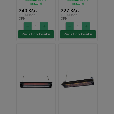
prac.dnů
prac.dnů
240 Kč
227 Kč
/
ks
/
ks
198 Kč
bez
188 Kč
bez
DPH
DPH
Přidat do košíku
Přidat do košíku