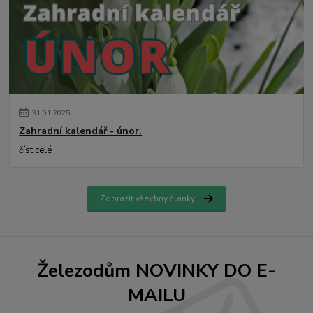
31
.
01
.
2025
Zahradní kalendář - únor.
číst celé
Zobrazit všechny články
Železodům NOVINKY DO E-
MAILU