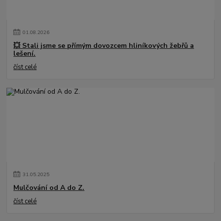
01
.
08
.
2026
💥 Stali jsme se přímým dovozcem hliníkových žebřů a
lešení.
číst celé
31
.
05
.
2025
Mulčování od A do Z.
číst celé