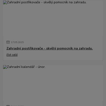
17
.
05
.
2025
Zahradní postřikovače - skvělý pomocník na zahradu.
číst celé