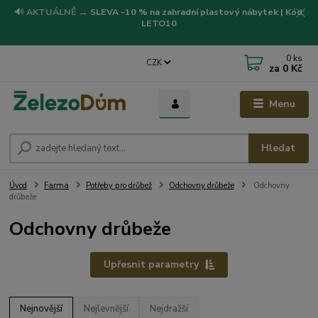
🔊
AKTUÁLNĚ
→
SLEVA -10 % na zahradní plastový nábytek | Kód:
LETO10
0
ks
CZK
za
0 Kč
Menu
Hledat
Úvod
Farma
Potřeby pro drůbež
Odchovny drůbeže
Odchovny
drůbeže
Odchovny drůbeže
Upřesnit parametry
Nejnovější
Nejlevnější
Nejdražší