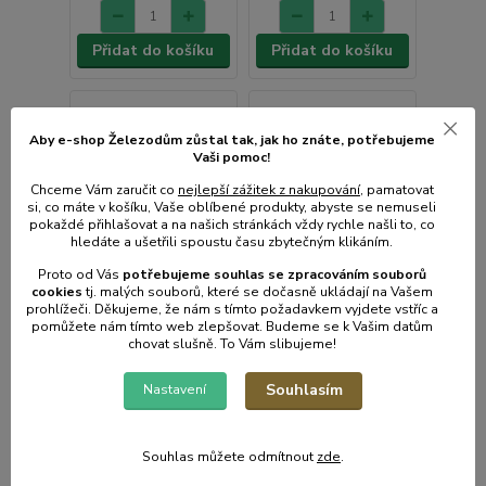
Přidat do košíku
Přidat do košíku
Aby e-shop Železodům zůstal tak, jak ho znáte, potřebujeme
Vaši pomoc!
Chceme Vám zaručit co
nejlepší zážitek z nakupování
, pamatovat
si, co máte v košíku, Vaše oblíbené produkty, abyste se nemuseli
pokaždé přihlašovat a na našich stránkách vždy rychle našli to, co
hledáte a ušetřili spoustu času zbytečným klikáním.
Proto od Vás
potřebujeme souhlas s
e
zpracováním souborů
cookies
t
j. malých souborů, které se dočasně ukládají na Vašem
prohlížeči. Děkujeme, že nám s tímto požadavkem vyjdete vstříc a
pomůžete nám tímto web zlepšovat. Budeme se k Vašim datům
chovat slušně. To Vám slibujeme!
Souhlasím
Nastavení
Odchovna drůbeže
Odchovna drůbeže
CIMUKA CB40-03-2K
CIMUKA CB40-03-1K
Souhlas můžete odmítnout
zde
.
Skladem e-shop,
Skladem e-shop,