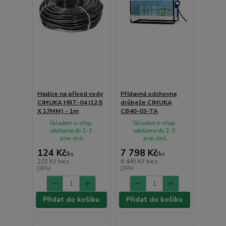
Hadice na přívod vody
Přídavná odchovna
CIMUKA HRT-04 (12,5
drůbeže CIMUKA
X 17MM) - 1m
CB40-03-TA
Skladem e-shop,
Skladem e-shop,
odešleme do 2-3
odešleme do 2-3
prac.dnů
prac.dnů
124 Kč
7 798 Kč
/
ks
/
ks
102 Kč
bez
6 445 Kč
bez
DPH
DPH
Přidat do košíku
Přidat do košíku