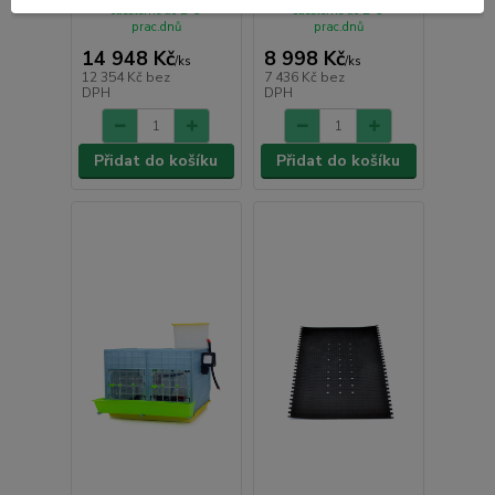
odešleme do 2-3
odešleme do 2-3
prac.dnů
prac.dnů
14 948 Kč
8 998 Kč
/
ks
/
ks
12 354 Kč
bez
7 436 Kč
bez
DPH
DPH
Přidat do košíku
Přidat do košíku