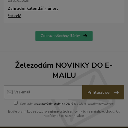
31
.
01
.
2025
Zahradní kalendář - únor.
číst celé
Zobrazit všechny články
Železodům NOVINKY DO E-
MAILU
Přihlásit se
Souhlasím se
zpracováním osobních údajů
za účelem rozesílky newsletteru.
Buďte první, kdo se dozví o zajímavostech a novinkách z našeho obchodu. Od
nabídky až po sezónní akce.