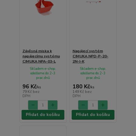
Závěsná miska k
Napájecí systém
napájecímu systému
CIMUKA NPD-P-20-
CIMUKA NPA-03-L
2N-I-K
Skladem e-shop,
Skladem e-shop,
odešleme do 2-3
odešleme do 2-3
prac.dnů
prac.dnů
96 Kč
180 Kč
/
ks
/
ks
79 Kč
bez
149 Kč
bez
DPH
DPH
Přidat do košíku
Přidat do košíku