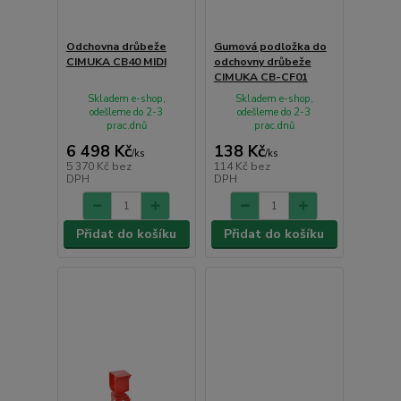
Odchovna drůbeže
Gumová podložka do
CIMUKA CB40 MIDI
odchovny drůbeže
CIMUKA CB-CF01
Skladem e-shop,
Skladem e-shop,
odešleme do 2-3
odešleme do 2-3
prac.dnů
prac.dnů
6 498 Kč
138 Kč
/
ks
/
ks
5 370 Kč
bez
114 Kč
bez
DPH
DPH
Přidat do košíku
Přidat do košíku