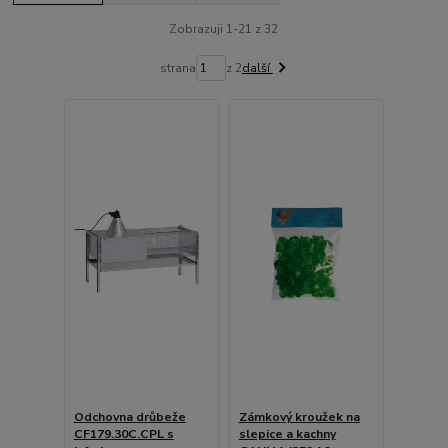
Zobrazuji 1-21 z 32
strana
z 2
další
Odchovna drůbeže
Zámkový kroužek na
CF179.30C.CPL s
slepice a kachny