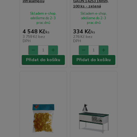
infralampou
GAUN 14253 16mm,
100 ks - zelená
Skladem e-shop,
Skladem e-shop,
odešleme do 2-3
odešleme do 2-3
prac.dnů
prac.dnů
4 548 Kč
334 Kč
/
ks
/
ks
3 759 Kč
bez
276 Kč
bez
DPH
DPH
Přidat do košíku
Přidat do košíku