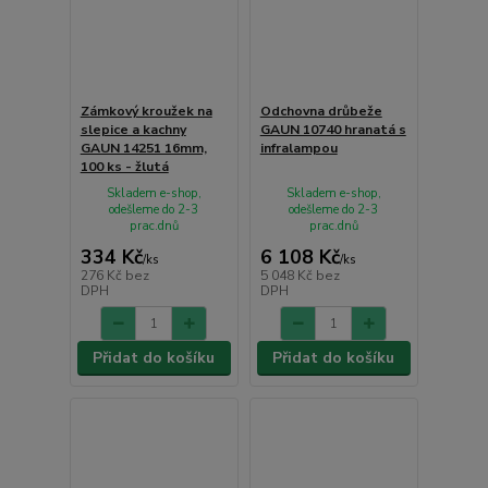
Zámkový kroužek na
Odchovna drůbeže
slepice a kachny
GAUN 10740 hranatá s
GAUN 14251 16mm,
infralampou
100 ks - žlutá
Skladem e-shop,
Skladem e-shop,
odešleme do 2-3
odešleme do 2-3
prac.dnů
prac.dnů
334 Kč
6 108 Kč
/
ks
/
ks
276 Kč
bez
5 048 Kč
bez
DPH
DPH
Přidat do košíku
Přidat do košíku