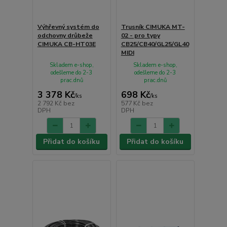
Výhřevný systém do
Trusník CIMUKA MT-
odchovny drůbeže
02 - pro typy
CIMUKA CB-HT03E
CB25/CB40/GL25/GL40
MIDI
Skladem e-shop,
Skladem e-shop,
odešleme do 2-3
odešleme do 2-3
prac.dnů
prac.dnů
3 378 Kč
698 Kč
/
ks
/
ks
2 792 Kč
bez
577 Kč
bez
DPH
DPH
Přidat do košíku
Přidat do košíku