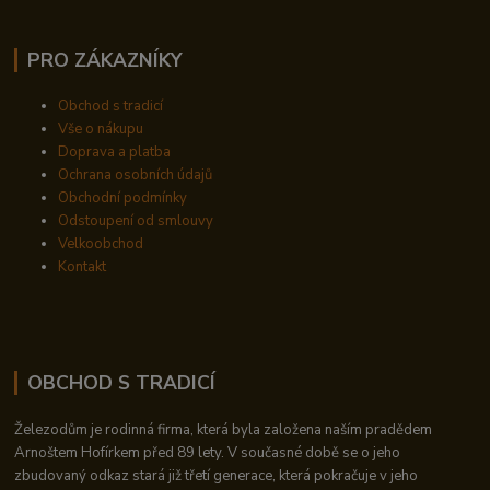
PRO ZÁKAZNÍKY
Obchod s tradicí
Vše o nákupu
Doprava a platba
Ochrana osobních údajů
Obchodní podmínky
Odstoupení od smlouvy
Velkoobchod
Kontakt
OBCHOD S TRADICÍ
Železodům je rodinná firma, která byla založena naším pradědem
Arnoštem Hofírkem před 89 lety. V současné době se o jeho
zbudovaný odkaz stará již třetí generace, která pokračuje v jeho