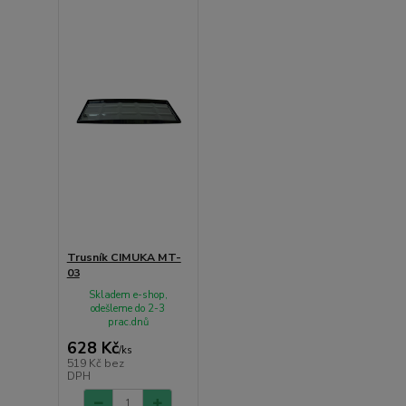
Trusník CIMUKA MT-
03
Skladem e-shop,
odešleme do 2-3
prac.dnů
628 Kč
/
ks
519 Kč
bez
DPH