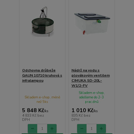
Odchovna drůbeže
Nádrž na vodu s
GAUN 10710 kruhová s
plovákovým ventilem
infralampou
CIMUKA SD-20L-
W1/2-FV
Skladem e-shop,
Skladem e-shop, méně
odešleme do 2-3
než 5ks
prac.dnů
5 848 Kč
1 010 Kč
/
ks
/
ks
4 833 Kč
bez
835 Kč
bez
DPH
DPH