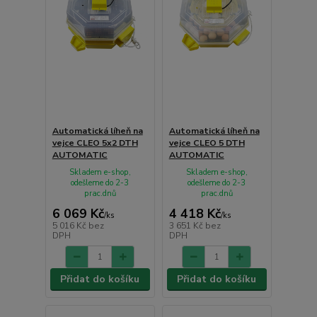
Automatická líheň na
Automatická líheň na
vejce CLEO 5x2 DTH
vejce CLEO 5 DTH
AUTOMATIC
AUTOMATIC
Skladem e-shop,
Skladem e-shop,
odešleme do 2-3
odešleme do 2-3
prac.dnů
prac.dnů
6 069 Kč
4 418 Kč
/
ks
/
ks
5 016 Kč
bez
3 651 Kč
bez
DPH
DPH
Přidat do košíku
Přidat do košíku