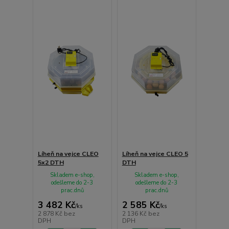
Líheň na vejce CLEO
Líheň na vejce CLEO 5
5x2 DTH
DTH
Skladem e-shop,
Skladem e-shop,
odešleme do 2-3
odešleme do 2-3
prac.dnů
prac.dnů
3 482 Kč
2 585 Kč
/
ks
/
ks
2 878 Kč
bez
2 136 Kč
bez
DPH
DPH