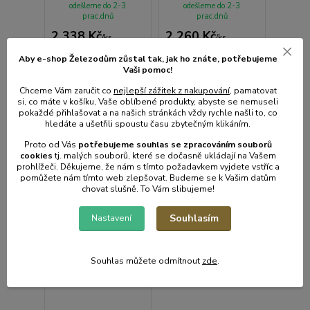
odešleme do 2-3
odešleme do 2-3
prac.dnů
prac.dnů
2 338 Kč
2 260 Kč
/
ks
/
ks
1 932 Kč
bez
1 868 Kč
bez
DPH
DPH
Aby e-shop Železodům zůstal tak, jak ho znáte, potřebujeme
Vaši pomoc!
Chceme Vám zaručit co
nejlepší zážitek z nakupování
, pamatovat
Přidat do košíku
Přidat do košíku
si, co máte v košíku, Vaše oblíbené produkty, abyste se nemuseli
pokaždé přihlašovat a na našich stránkách vždy rychle našli to, co
hledáte a ušetřili spoustu času zbytečným klikáním.
Proto od Vás
potřebujeme souhlas s
e
zpracováním souborů
cookies
t
j. malých souborů, které se dočasně ukládají na Vašem
prohlížeči. Děkujeme, že nám s tímto požadavkem vyjdete vstříc a
pomůžete nám tímto web zlepšovat. Budeme se k Vašim datům
chovat slušně. To Vám slibujeme!
Souhlasím
Nastavení
Souhlas můžete odmítnout
zde
.