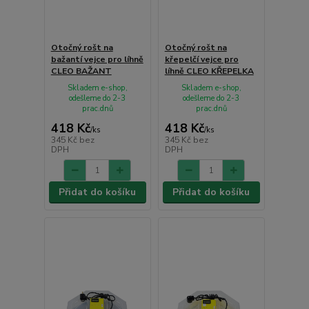
Otočný rošt na
Otočný rošt na
bažantí vejce pro líhně
křepelčí vejce pro
CLEO BAŽANT
líhně CLEO KŘEPELKA
Skladem e-shop,
Skladem e-shop,
odešleme do 2-3
odešleme do 2-3
prac.dnů
prac.dnů
418 Kč
418 Kč
/
ks
/
ks
345 Kč
bez
345 Kč
bez
DPH
DPH
Přidat do košíku
Přidat do košíku