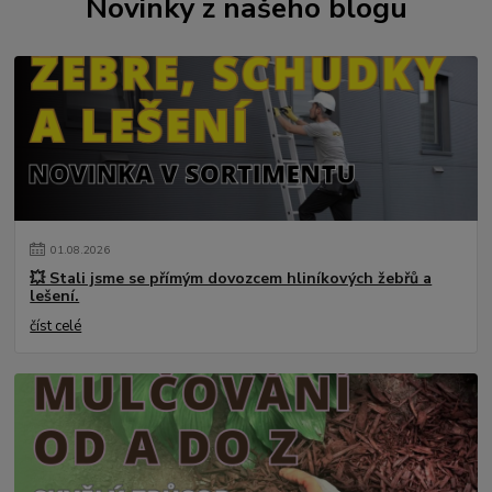
Novinky z našeho blogu
01
.
08
.
2026
💥 Stali jsme se přímým dovozcem hliníkových žebřů a
lešení.
číst celé