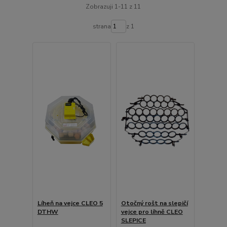
Zobrazuji 1-11 z 11
strana
z 1
Líheň na vejce CLEO 5
Otočný rošt na slepičí
DTHW
vejce pro líhně CLEO
SLEPICE