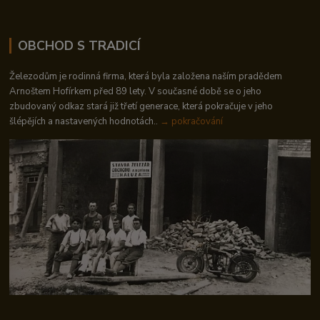
OBCHOD S TRADICÍ
Železodům je rodinná firma, která byla založena naším pradědem
Arnoštem Hofírkem před 89 lety. V současné době se o jeho
zbudovaný odkaz stará již třetí generace, která pokračuje v jeho
šlépějích a nastavených hodnotách..
→ pokračování