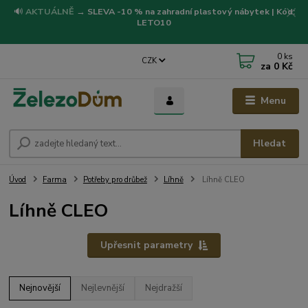
🔊
AKTUÁLNĚ
→
SLEVA -10 % na zahradní plastový nábytek | Kód:
LETO10
0
ks
CZK
za
0 Kč
Menu
Hledat
Úvod
Farma
Potřeby pro drůbež
Líhně
Líhně CLEO
Líhně CLEO
Upřesnit parametry
Nejnovější
Nejlevnější
Nejdražší