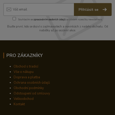
Přihlásit se
Souhlasím se
zpracováním osobních údajů
za účelem rozesílky newsletteru.
Buďte první, kdo se dozví o zajímavostech a novinkách z našeho obchodu. Od
nabídky až po sezónní akce.
PRO ZÁKAZNÍKY
Obchod s tradicí
Vše o nákupu
Doprava a platba
Ochrana osobních údajů
Obchodní podmínky
Odstoupení od smlouvy
Velkoobchod
Kontakt