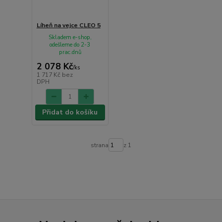
Líheň na vejce CLEO 5
Skladem e-shop,
odešleme do 2-3
prac.dnů
2 078 Kč
/
ks
1 717 Kč
bez
DPH
Přidat do košíku
strana
z 1