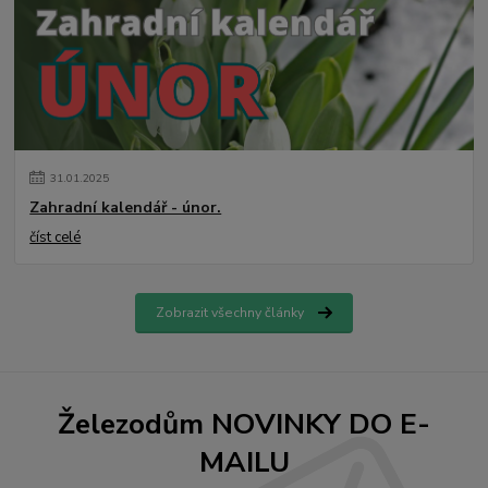
31
.
01
.
2025
Zahradní kalendář - únor.
číst celé
Zobrazit všechny články
Železodům NOVINKY DO E-
MAILU