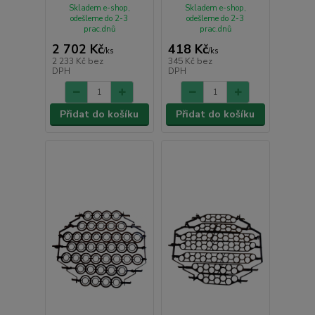
Skladem e-shop,
Skladem e-shop,
odešleme do 2-3
odešleme do 2-3
prac.dnů
prac.dnů
2 702 Kč
418 Kč
/
ks
/
ks
2 233 Kč
bez
345 Kč
bez
DPH
DPH
Přidat do košíku
Přidat do košíku