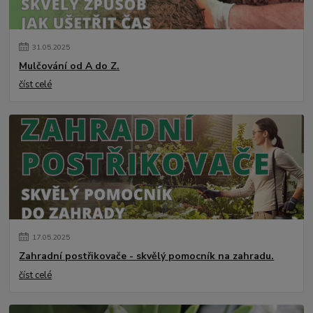
31
.
05
.
2025
Mulčování od A do Z.
číst celé
17
.
05
.
2025
Zahradní postřikovače - skvělý pomocník na zahradu.
číst celé