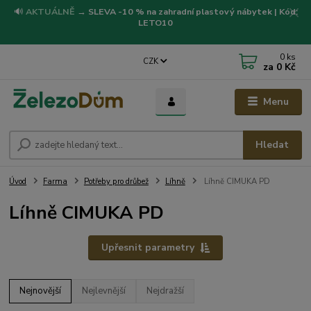
🔊
AKTUÁLNĚ
→
SLEVA -10 % na zahradní plastový nábytek | Kód:
LETO10
0
ks
CZK
za
0 Kč
Menu
Hledat
Úvod
Farma
Potřeby pro drůbež
Líhně
Líhně CIMUKA PD
Líhně CIMUKA PD
Upřesnit parametry
Nejnovější
Nejlevnější
Nejdražší