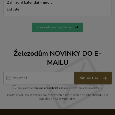
Zahradní kalendář - únor.
číst celé
Zobrazit všechny články
Železodům NOVINKY DO E-
MAILU
Přihlásit se
Souhlasím se
zpracováním osobních údajů
za účelem rozesílky newsletteru.
Buďte první, kdo se dozví o zajímavostech a novinkách z našeho obchodu. Od
nabídky až po sezónní akce.