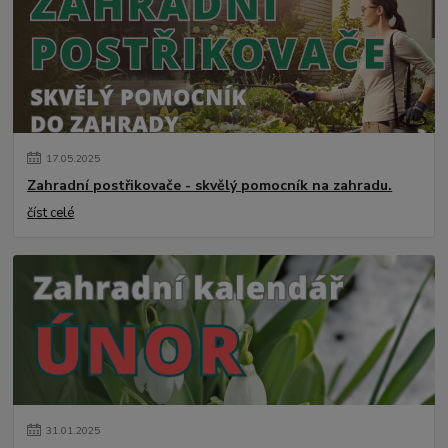
17
.
05
.
2025
Zahradní postřikovače - skvělý pomocník na zahradu.
číst celé
31
.
01
.
2025