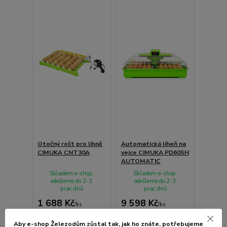
Otočný rošt pro líhně
Automatická líheň na
CIMUKA CNT30A
vejce CIMUKA PD60SH
AUTOMATIC
Skladem e-shop,
Skladem e-shop,
odešleme do 2-3
odešleme do 2-3
prac.dnů
prac.dnů
1 688 Kč
9 598 Kč
/
ks
/
ks
1 395 Kč
bez
7 932 Kč
bez
DPH
DPH
Aby e-shop Železodům zůstal tak, jak ho znáte, potřebujeme