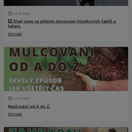
01
.
08
.
2026
💥 Stali jsme se přímým dovozcem hliníkových žebřů a
lešení.
číst celé
31
.
05
.
2025
Mulčování od A do Z.
číst celé