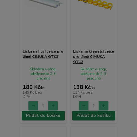
Liska na husí vejce pro
Liska na křepelčí vejce
líhně CIMUKA GT03
pro líhně CIMUKA
QT13
Skladem e-shop,
Skladem e-shop,
odešleme do 2-3
odešleme do 2-3
prac.dnů
prac.dnů
180 Kč
138 Kč
/
ks
/
ks
149 Kč
bez
114 Kč
bez
DPH
DPH
Přidat do košíku
Přidat do košíku