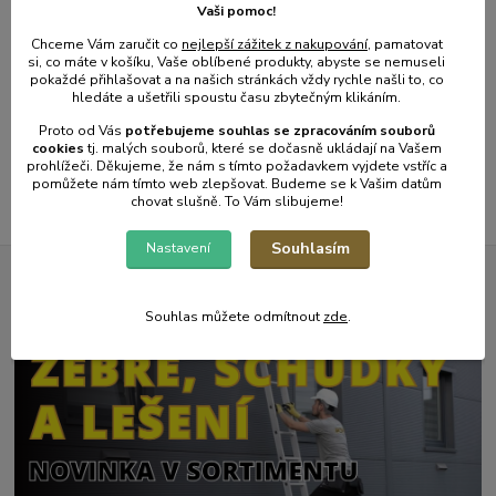
Vaši pomoc!
Chceme Vám zaručit co
nejlepší zážitek z nakupování
, pamatovat
Přidat do košíku
Přidat do košíku
si, co máte v košíku, Vaše oblíbené produkty, abyste se nemuseli
pokaždé přihlašovat a na našich stránkách vždy rychle našli to, co
hledáte a ušetřili spoustu času zbytečným klikáním.
strana
z 1
Proto od Vás
potřebujeme souhlas s
e
zpracováním souborů
cookies
t
j. malých souborů, které se dočasně ukládají na Vašem
prohlížeči. Děkujeme, že nám s tímto požadavkem vyjdete vstříc a
pomůžete nám tímto web zlepšovat. Budeme se k Vašim datům
chovat slušně. To Vám slibujeme!
Souhlasím
Nastavení
Novinky z našeho blogu
Souhlas můžete odmítnout
zde
.