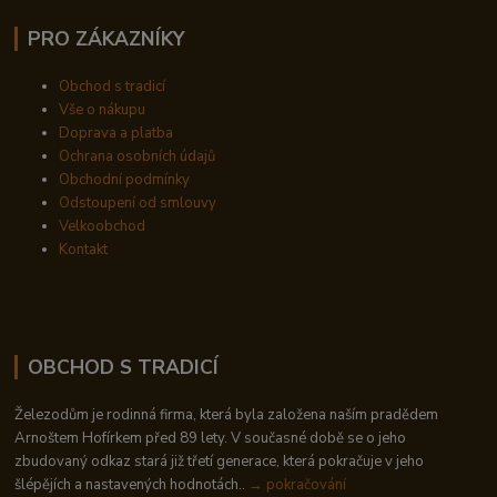
PRO ZÁKAZNÍKY
Obchod s tradicí
Vše o nákupu
Doprava a platba
Ochrana osobních údajů
Obchodní podmínky
Odstoupení od smlouvy
Velkoobchod
Kontakt
OBCHOD S TRADICÍ
Železodům je rodinná firma, která byla založena naším pradědem
Arnoštem Hofírkem před 89 lety. V současné době se o jeho
zbudovaný odkaz stará již třetí generace, která pokračuje v jeho
šlépějích a nastavených hodnotách..
→ pokračování