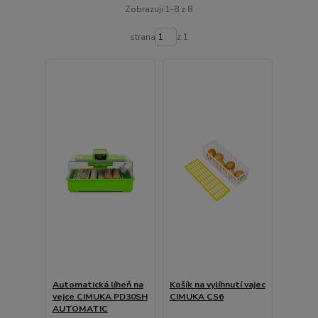
Zobrazuji 1-8 z 8
strana
z 1
Automatická líheň na
Košík na vylíhnutí vajec
vejce CIMUKA PD30SH
CIMUKA CS6
AUTOMATIC