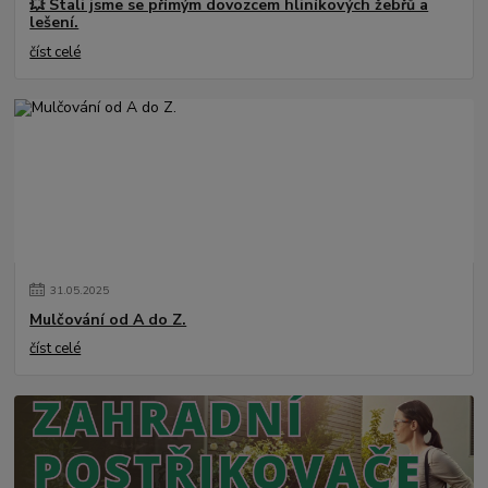
💥 Stali jsme se přímým dovozcem hliníkových žebřů a
lešení.
číst celé
31
.
05
.
2025
Mulčování od A do Z.
číst celé