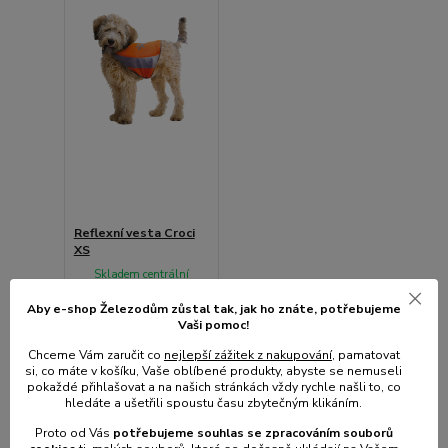
Reflexní vesta Croci
XS
Skladem centrální
sklad | odešleme do 1-3
prac. dnů
Aby e-shop Železodům zůstal tak, jak ho znáte, potřebujeme
Vaši pomoc!
94 Kč
/
ks
78 Kč
bez
Chceme Vám zaručit co
nejlepší zážitek z nakupování
, pamatovat
DPH
si, co máte v košíku, Vaše oblíbené produkty, abyste se nemuseli
pokaždé přihlašovat a na našich stránkách vždy rychle našli to, co
hledáte a ušetřili spoustu času zbytečným klikáním.
Přidat do košíku
Proto od Vás
potřebujeme souhlas s
e
zpracováním souborů