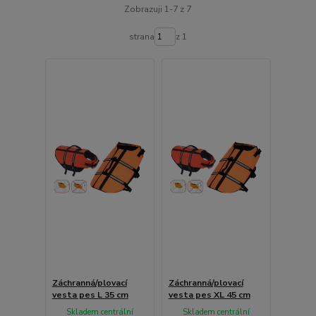
Zobrazuji 1-7 z 7
strana
z 1
Záchranná/plovací
Záchranná/plovací
vesta pes L 35 cm
vesta pes XL 45 cm
Skladem centrální
Skladem centrální