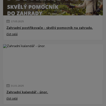
17
.
05
.
2025
Zahradní postřikovače - skvělý pomocník na zahradu.
číst celé
31
.
01
.
2025
Zahradní kalendář - únor.
číst celé