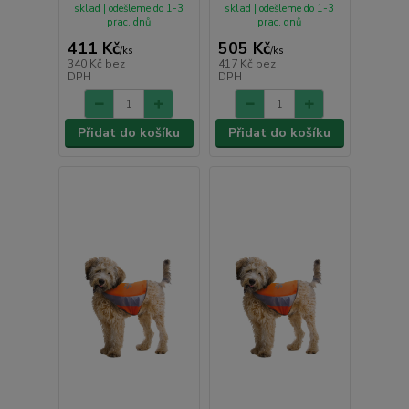
sklad | odešleme do 1-3
sklad | odešleme do 1-3
prac. dnů
prac. dnů
411 Kč
505 Kč
/
ks
/
ks
340 Kč
bez
417 Kč
bez
DPH
DPH
Přidat do košíku
Přidat do košíku