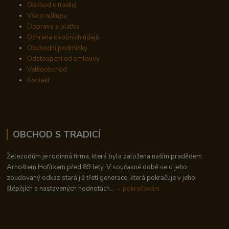
Obchod s tradicí
Vše o nákupu
Doprava a platba
Ochrana osobních údajů
Obchodní podmínky
Odstoupení od smlouvy
Velkoobchod
Kontakt
OBCHOD S TRADICÍ
Železodům je rodinná firma, která byla založena naším pradědem
Arnoštem Hofírkem před 89 lety. V současné době se o jeho
zbudovaný odkaz stará již třetí generace, která pokračuje v jeho
šlépějích a nastavených hodnotách..
→ pokračování