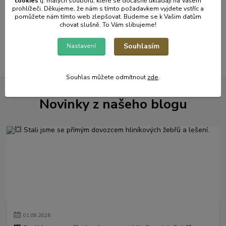
cookies
t
j. malých souborů, které se dočasně ukládají na Vašem
prohlížeči. Děkujeme, že nám s tímto požadavkem vyjdete vstříc a
pomůžete nám tímto web zlepšovat. Budeme se k Vašim datům
strana
z 1
chovat slušně. To Vám slibujeme!
Souhlasím
Nastavení
Souhlas můžete odmítnout
zde
.
Novinky z našeho blogu
01
.
08
.
2026