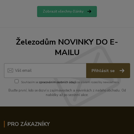
Zobrazit všechny články
Železodům NOVINKY DO E-
MAILU
Přihlásit se
Souhlasím se
zpracováním osobních údajů
za účelem rozesílky newsletteru.
Buďte první, kdo se dozví o zajímavostech a novinkách z našeho obchodu. Od
nabídky až po sezónní akce.
PRO ZÁKAZNÍKY