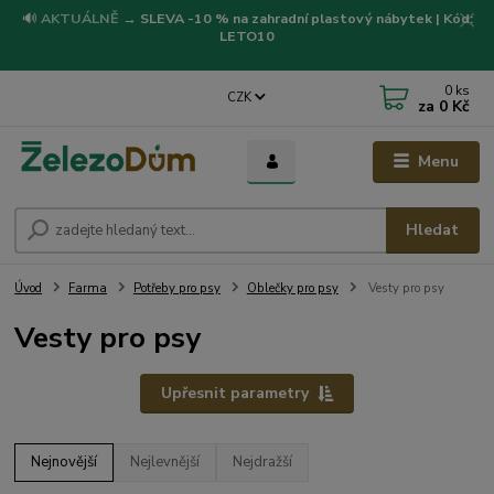
🔊
AKTUÁLNĚ
→
SLEVA -10 % na zahradní plastový nábytek | Kód:
LETO10
0
ks
CZK
za
0 Kč
Menu
Hledat
Úvod
Farma
Potřeby pro psy
Oblečky pro psy
Vesty pro psy
Vesty pro psy
Upřesnit parametry
Nejnovější
Nejlevnější
Nejdražší