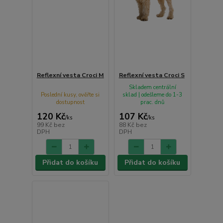
Reflexní vesta Croci M
Reflexní vesta Croci S
Skladem centrální
Poslední kusy, ověřte si
sklad | odešleme do 1-3
dostupnost
prac. dnů
120 Kč
107 Kč
/
ks
/
ks
99 Kč
bez
88 Kč
bez
DPH
DPH
Přidat do košíku
Přidat do košíku