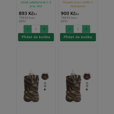
sklad | odešleme do 1-3
Poslední kusy, ověřte si
prac. dnů
dostupnost
893 Kč
900 Kč
/
ks
/
ks
738 Kč
bez
744 Kč
bez
DPH
DPH
Přidat do košíku
Přidat do košíku