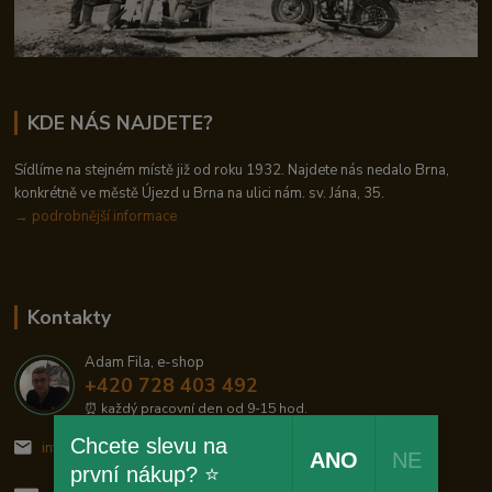
KDE NÁS NAJDETE?
Sídlíme na stejném místě již od roku 1932. Najdete nás nedalo Brna,
konkrétně ve městě Újezd u Brna na ulici nám. sv. Jána, 35.
→
podrobnější informace
Kontakty
Adam Fila, e-shop
+420 728 403 492
⏰ každý pracovní den od 9-15 hod.
Chcete slevu na
info@zelezodum.cz
ANO
NE
první nákup? ⭐