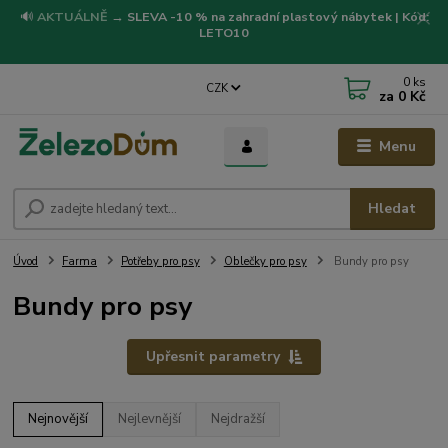
🔊
AKTUÁLNĚ
→
SLEVA -10 % na zahradní plastový nábytek | Kód:
LETO10
0
ks
CZK
za
0 Kč
Menu
Hledat
Úvod
Farma
Potřeby pro psy
Oblečky pro psy
Bundy pro psy
Bundy pro psy
Upřesnit parametry
Nejnovější
Nejlevnější
Nejdražší