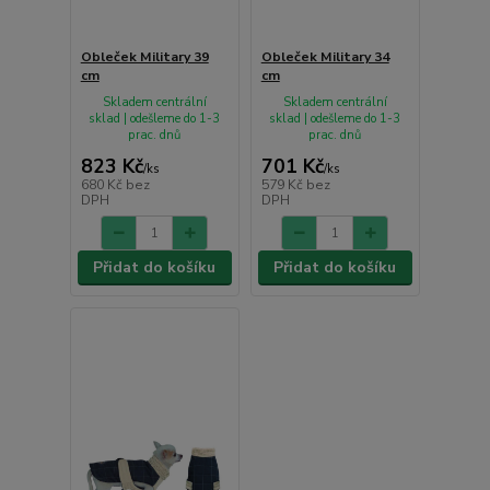
Obleček Military 39
Obleček Military 34
cm
cm
Skladem centrální
Skladem centrální
sklad | odešleme do 1-3
sklad | odešleme do 1-3
prac. dnů
prac. dnů
823 Kč
701 Kč
/
ks
/
ks
680 Kč
bez
579 Kč
bez
DPH
DPH
Přidat do košíku
Přidat do košíku