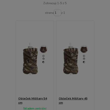
Zobrazuji 1-5 z 5
strana
z 1
Obleček Military 54
Obleček Military 45
cm
cm
Skladem centrální