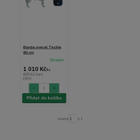
Bunda overal Techie
80 cm
Skladem
1 010 Kč
/
ks
835 Kč
bez
DPH
Přidat do košíku
strana
z 1