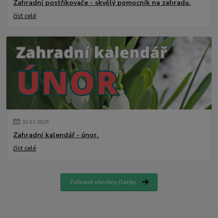
Zahradní postřikovače - skvělý pomocník na zahradu.
číst celé
31
.
01
.
2025
Zahradní kalendář - únor.
číst celé
Zobrazit všechny články