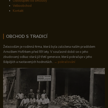
Odstoupení od smlouvy
Velkoobchod
Kontakt
OBCHOD S TRADICÍ
Železodům je rodinná firma, která byla založena naším pradědem
Arnoštem Hofírkem před 89 lety. V současné době se o jeho
zbudovaný odkaz stará již třetí generace, která pokračuje v jeho
šlépějích a nastavených hodnotách..
→ pokračování