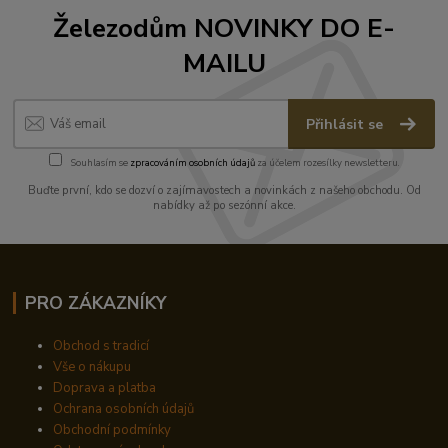
Železodům NOVINKY DO E-
MAILU
Přihlásit se
Souhlasím se
zpracováním osobních údajů
za účelem rozesílky newsletteru.
Buďte první, kdo se dozví o zajímavostech a novinkách z našeho obchodu. Od
nabídky až po sezónní akce.
PRO ZÁKAZNÍKY
Obchod s tradicí
Vše o nákupu
Doprava a platba
Ochrana osobních údajů
Obchodní podmínky