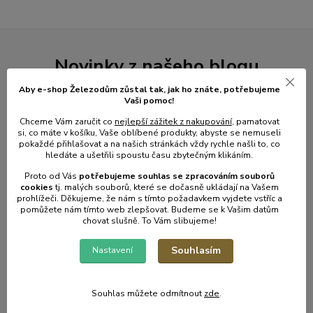
Novinky z našeho blogu
Aby e-shop Železodům zůstal tak, jak ho znáte, potřebujeme
Vaši pomoc!
Chceme Vám zaručit co
nejlepší zážitek z nakupování
, pamatovat
si, co máte v košíku, Vaše oblíbené produkty, abyste se nemuseli
pokaždé přihlašovat a na našich stránkách vždy rychle našli to, co
hledáte a ušetřili spoustu času zbytečným klikáním.
Proto od Vás
potřebujeme souhlas s
e
zpracováním souborů
cookies
t
j. malých souborů, které se dočasně ukládají na Vašem
prohlížeči. Děkujeme, že nám s tímto požadavkem vyjdete vstříc a
pomůžete nám tímto web zlepšovat. Budeme se k Vašim datům
01
.
08
.
2026
chovat slušně. To Vám slibujeme!
💥 Stali jsme se přímým dovozcem hliníkových žebřů a
lešení.
Souhlasím
Nastavení
číst celé
Souhlas můžete odmítnout
zde
.