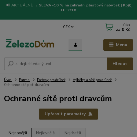
🔊
AKTUÁLNĚ
→
SLEVA -10 % na zahradní plastový nábytek | Kód:
LETO10
0
ks
CZK
za
0 Kč
Menu
Hledat
Úvod
Farma
Potřeby pro drůbež
Výběhy a sítě pro drůbež
Ochranné sítě proti dravcům
Ochranné sítě proti dravcům
Upřesnit parametry
Nejnovější
Nejlevnější
Nejdražší