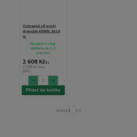
Ochranná síť proti
dravcům KERBL 5x10
m
Skladem e-shop,
odešleme do 2-3
prac.dnů
2 608 Kč
/
ks
2 155 Kč
bez
DPH
Přidat do košíku
strana
z 1