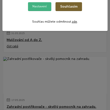
Souhlasím
Nastavení
Souhlas můžete odmítnout
zde
.
31
.
05
.
2025
Mulčování od A do Z.
číst celé
17
.
05
.
2025
Zahradní postřikovače - skvělý pomocník na zahradu.