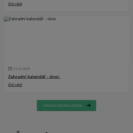
číst celé
31
.
01
.
2025
Zahradní kalendář - únor.
číst celé
Zobrazit všechny články