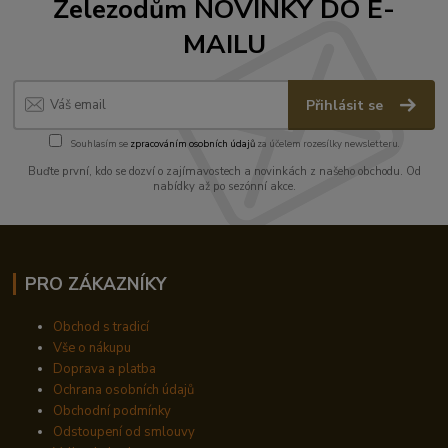
Železodům NOVINKY DO E-
MAILU
Přihlásit se
Souhlasím se
zpracováním osobních údajů
za účelem rozesílky newsletteru.
Buďte první, kdo se dozví o zajímavostech a novinkách z našeho obchodu. Od
nabídky až po sezónní akce.
PRO ZÁKAZNÍKY
Obchod s tradicí
Vše o nákupu
Doprava a platba
Ochrana osobních údajů
Obchodní podmínky
Odstoupení od smlouvy