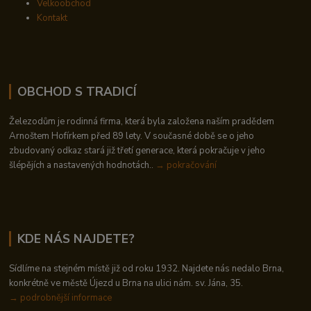
Velkoobchod
Kontakt
OBCHOD S TRADICÍ
Železodům je rodinná firma, která byla založena naším pradědem
Arnoštem Hofírkem před 89 lety. V současné době se o jeho
zbudovaný odkaz stará již třetí generace, která pokračuje v jeho
šlépějích a nastavených hodnotách..
→ pokračování
KDE NÁS NAJDETE?
Sídlíme na stejném místě již od roku 1932. Najdete nás nedalo Brna,
konkrétně ve městě Újezd u Brna na ulici nám. sv. Jána, 35.
→
podrobnější informace