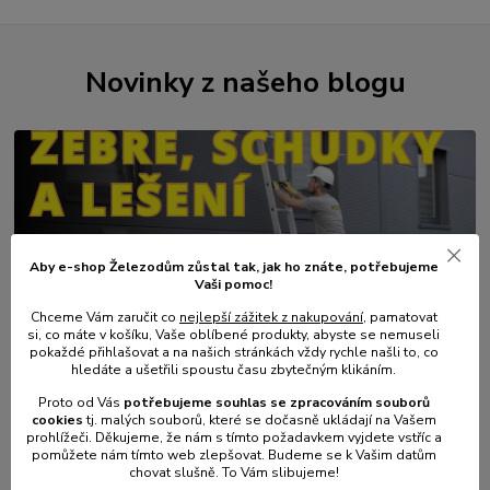
Novinky z našeho blogu
Aby e-shop Železodům zůstal tak, jak ho znáte, potřebujeme
Vaši pomoc!
Chceme Vám zaručit co
nejlepší zážitek z nakupování
, pamatovat
01
.
08
.
2026
si, co máte v košíku, Vaše oblíbené produkty, abyste se nemuseli
💥 Stali jsme se přímým dovozcem hliníkových žebřů a
pokaždé přihlašovat a na našich stránkách vždy rychle našli to, co
lešení.
hledáte a ušetřili spoustu času zbytečným klikáním.
číst celé
Proto od Vás
potřebujeme souhlas s
e
zpracováním souborů
cookies
t
j. malých souborů, které se dočasně ukládají na Vašem
prohlížeči. Děkujeme, že nám s tímto požadavkem vyjdete vstříc a
pomůžete nám tímto web zlepšovat. Budeme se k Vašim datům
chovat slušně. To Vám slibujeme!