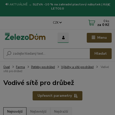
🔊
AKTUÁLNĚ
→
SLEVA -10 % na zahradní plastový nábytek | Kód:
LETO10
0
ks
CZK
za
0 Kč
Menu
Hledat
Úvod
Farma
Potřeby pro drůbež
Výběhy a sítě pro drůbež
Vodivé
sítě pro drůbež
Vodivé sítě pro drůbež
Upřesnit parametry
Nejnovější
Nejlevnější
Nejdražší