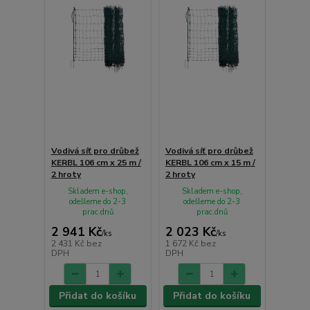
Vodivá síť pro drůbež
Vodivá síť pro drůbež
KERBL 106 cm x 25 m /
KERBL 106 cm x 15 m /
2 hroty
2 hroty
Skladem e-shop,
Skladem e-shop,
odešleme do 2-3
odešleme do 2-3
prac.dnů
prac.dnů
2 941 Kč
2 023 Kč
/
ks
/
ks
2 431 Kč
bez
1 672 Kč
bez
DPH
DPH
Přidat do košíku
Přidat do košíku