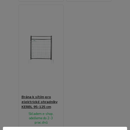
Brána k sítím pro
elektrické ohradníky
KERBL 95-125 cm
Skladem e-shop,
odešleme do 2-3
prac.dnů