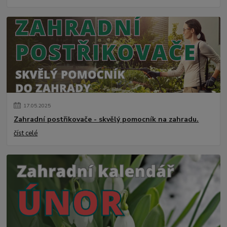
17
.
05
.
2025
Zahradní postřikovače - skvělý pomocník na zahradu.
číst celé