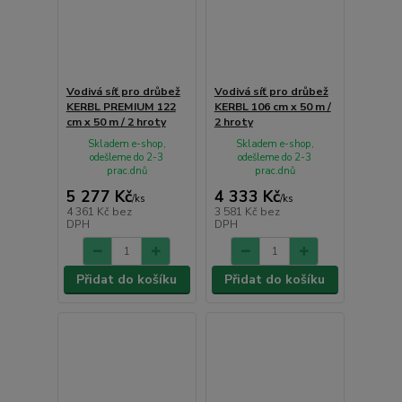
Vodivá síť pro drůbež
Vodivá síť pro drůbež
KERBL PREMIUM 122
KERBL 106 cm x 50 m /
cm x 50 m / 2 hroty
2 hroty
Skladem e-shop,
Skladem e-shop,
odešleme do 2-3
odešleme do 2-3
prac.dnů
prac.dnů
5 277 Kč
4 333 Kč
/
ks
/
ks
4 361 Kč
bez
3 581 Kč
bez
DPH
DPH
Přidat do košíku
Přidat do košíku