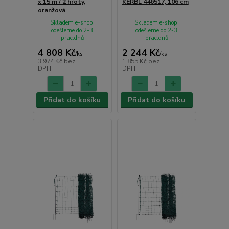
x 15 m / 2 hroty,
KERBL 446517, 106 cm
oranžová
Skladem e-shop,
Skladem e-shop,
odešleme do 2-3
odešleme do 2-3
prac.dnů
prac.dnů
4 808 Kč
2 244 Kč
/
ks
/
ks
3 974 Kč
bez
1 855 Kč
bez
DPH
DPH
Přidat do košíku
Přidat do košíku