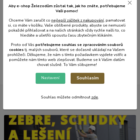
2 424 Kč
/
ks
Aby e-shop Železodům zůstal tak, jak ho znáte, potřebujeme
2 003 Kč
bez
DPH
Vaši pomoc!
Chceme Vám zaručit co
nejlepší zážitek z nakupování
, pamatovat
si, co máte v košíku, Vaše oblíbené produkty, abyste se nemuseli
Přidat do košíku
pokaždé přihlašovat a na našich stránkách vždy rychle našli to, co
hledáte a ušetřili spoustu času zbytečným klikáním.
Proto od Vás
potřebujeme souhlas s
e
zpracováním souborů
cookies
t
j. malých souborů, které se dočasně ukládají na Vašem
strana
z 1
prohlížeči. Děkujeme, že nám s tímto požadavkem vyjdete vstříc a
pomůžete nám tímto web zlepšovat. Budeme se k Vašim datům
chovat slušně. To Vám slibujeme!
Souhlasím
Nastavení
Souhlas můžete odmítnout
zde
.
Novinky z našeho blogu