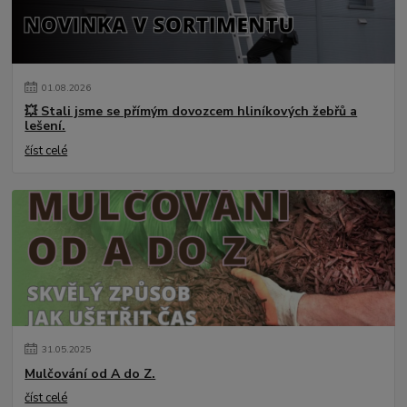
01
.
08
.
2026
💥 Stali jsme se přímým dovozcem hliníkových žebřů a
lešení.
číst celé
31
.
05
.
2025
Mulčování od A do Z.
číst celé