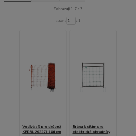
Zobrazuji 1-7 z 7
strana
z 1
Vodivá síť pro drůbež
Brána k sítím pro
KERBL 292271 106 cm
elektrické ohradníky