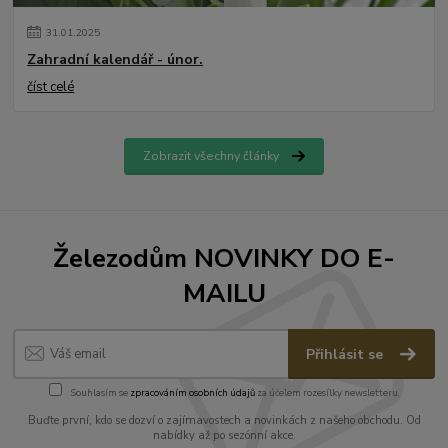
31
.
01
.
2025
Zahradní kalendář - únor.
číst celé
Zobrazit všechny články
Železodům NOVINKY DO E-
MAILU
Přihlásit se
Souhlasím se
zpracováním osobních údajů
za účelem rozesílky newsletteru.
Buďte první, kdo se dozví o zajímavostech a novinkách z našeho obchodu. Od
nabídky až po sezónní akce.