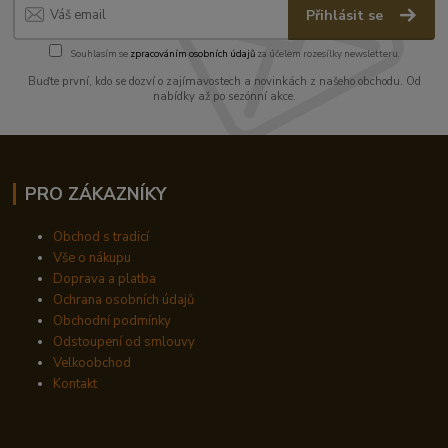
Přihlásit se
Souhlasím se
zpracováním osobních údajů
za účelem rozesílky newsletteru.
Buďte první, kdo se dozví o zajímavostech a novinkách z našeho obchodu. Od
nabídky až po sezónní akce.
PRO ZÁKAZNÍKY
Obchod s tradicí
Vše o nákupu
Doprava a platba
Ochrana osobních údajů
Obchodní podmínky
Odstoupení od smlouvy
Velkoobchod
Kontakt