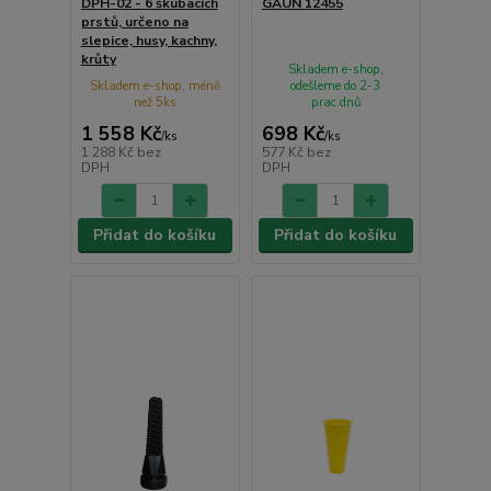
DPH-02 - 6 škubacích
GAUN 12455
prstů, určeno na
slepice, husy, kachny,
krůty
Skladem e-shop,
Skladem e-shop, méně
odešleme do 2-3
než 5ks
prac.dnů
1 558 Kč
698 Kč
/
ks
/
ks
1 288 Kč
bez
577 Kč
bez
DPH
DPH
Přidat do košíku
Přidat do košíku