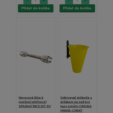
Přidat do košíku
Přidat do košíku
Nerezová lžíce k
Odkrvovač drůbeže s
vyvržení vnitřností
držákem na zeď pro
SPIUMATRICE DIT EV
husy a krůty CIMUKA
HNG01-CN04T