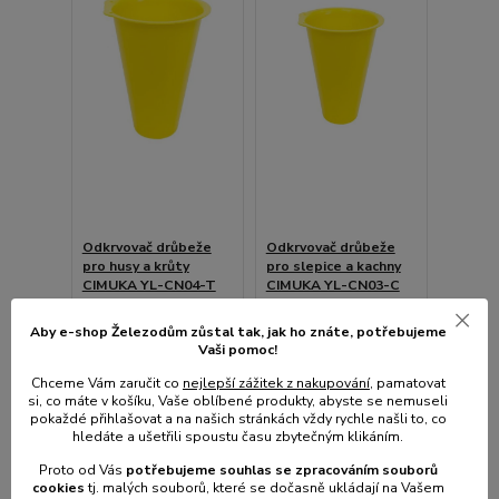
Odkrvovač drůbeže
Odkrvovač drůbeže
pro husy a krůty
pro slepice a kachny
CIMUKA YL-CN04-T
CIMUKA YL-CN03-C
Skladem e-shop,
Skladem e-shop,
odešleme do 2-3
odešleme do 2-3
Aby e-shop Železodům zůstal tak, jak ho znáte, potřebujeme
prac.dnů
prac.dnů
Vaši pomoc!
670 Kč
488 Kč
/
ks
/
ks
Chceme Vám zaručit co
nejlepší zážitek z nakupování
, pamatovat
554 Kč
bez
403 Kč
bez
si, co máte v košíku, Vaše oblíbené produkty, abyste se nemuseli
DPH
DPH
pokaždé přihlašovat a na našich stránkách vždy rychle našli to, co
hledáte a ušetřili spoustu času zbytečným klikáním.
Proto od Vás
potřebujeme souhlas s
e
zpracováním souborů
Přidat do košíku
Přidat do košíku
cookies
t
j. malých souborů, které se dočasně ukládají na Vašem