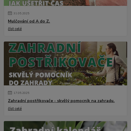
31
.
05
.
2025
Mulčování od A do Z.
číst celé
17
.
05
.
2025
Zahradní postřikovače - skvělý pomocník na zahradu.
číst celé