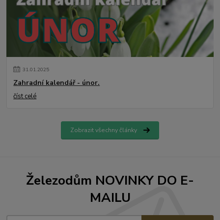
31
.
01
.
2025
Zahradní kalendář - únor.
číst celé
Zobrazit všechny články
Železodům NOVINKY DO E-
MAILU