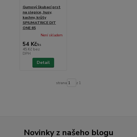
Gumový škubací prst
na slepice, husy,
kachny, krůty
SPIUMATRICE DIT
ONE 65
Není skladem
54 Kč
/
ks
45 Kč
bez
DPH
Detail
strana
z 1
Novinky z našeho blogu