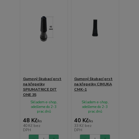
Gumový škubací prst
Gumový škubací prst
na křepelky
na křepelky CIMUKA
SPIUMATRICE DIT
CMK-1
ONE 35
Skladem e-shop,
Skladem e-shop,
odešleme do 2-3
odešleme do 2-3
prac.dnů
prac.dnů
48 Kč
40 Kč
/
ks
/
ks
40 Kč
bez
33 Kč
bez
DPH
DPH