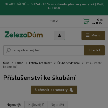
🔊
AKTUÁLNĚ
→
SLEVA -10 % na zahradní plastový nábytek | Kód:
LETO10
0
ks
CZK
za
0 Kč
Menu
Hledat
Úvod
Farma
Potřeby pro drůbež
Škubačky drůbeže
Příslušenství
ke škubání
Příslušenství ke škubání
Upřesnit parametry
Nejnovější
Nejlevnější
Nejdražší