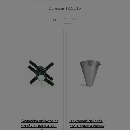
Zobrazuji 1-15 z 15
strana
z 1
Škubačka drůbeže na
Odkrvovač drůbeže
vrtačku CIMUKA YL-
pro slepice a kachny