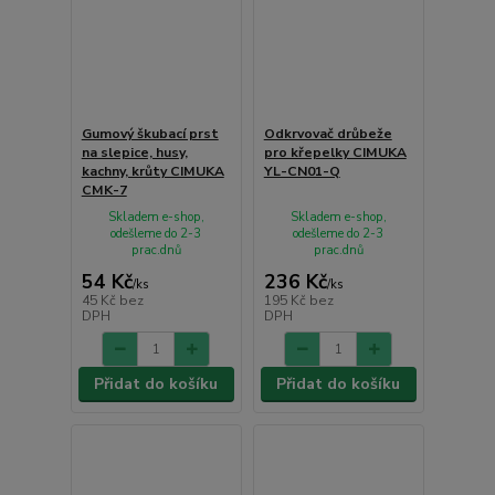
Gumový škubací prst
Odkrvovač drůbeže
na slepice, husy,
pro křepelky CIMUKA
kachny, krůty CIMUKA
YL-CN01-Q
CMK-7
Skladem e-shop,
Skladem e-shop,
odešleme do 2-3
odešleme do 2-3
prac.dnů
prac.dnů
54 Kč
236 Kč
/
ks
/
ks
45 Kč
bez
195 Kč
bez
DPH
DPH
Přidat do košíku
Přidat do košíku