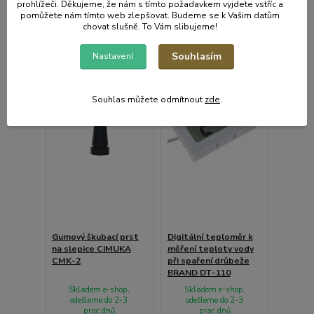
prohlížeči. Děkujeme, že nám s tímto požadavkem vyjdete vstříc a
pomůžete nám tímto web zlepšovat. Budeme se k Vašim datům
chovat slušně. To Vám slibujeme!
Souhlasím
Nastavení
Souhlas můžete odmítnout
zde
.
Gumový škubací prst
Digitální teploměr k
na slepice CIMUKA
měření teploty vody
CMK-2
při spaření drůbeže
BRAND DT-110
Skladem e-shop,
Skladem e-shop,
odešleme do 2-3
odešleme do 2-3
prac.dnů
prac.dnů