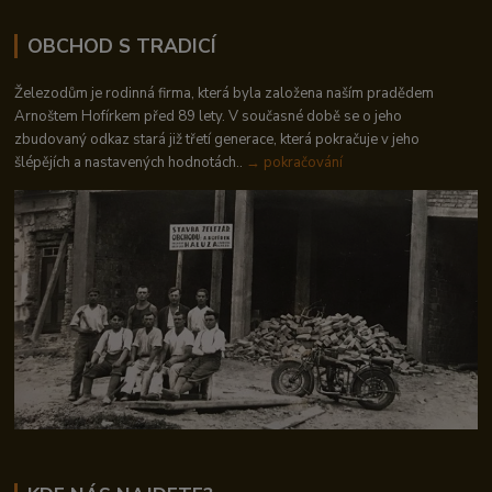
OBCHOD S TRADICÍ
Železodům je rodinná firma, která byla založena naším pradědem
Arnoštem Hofírkem před 89 lety. V současné době se o jeho
zbudovaný odkaz stará již třetí generace, která pokračuje v jeho
šlépějích a nastavených hodnotách..
→ pokračování