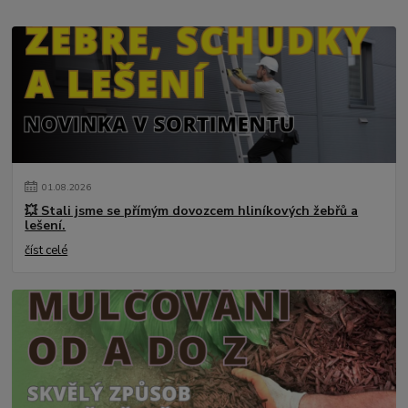
01
.
08
.
2026
💥 Stali jsme se přímým dovozcem hliníkových žebřů a
lešení.
číst celé