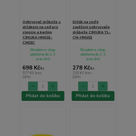
Odkrvovač drůbeže s
Držák na zeď k
držákem na zeď pro
zavěšení odkrvovače
slepice a kachny
drůbeže CIMUKA YL-
CIMUKA HNG01-
CN-HNG01
CN03C
Skladem e-shop,
Skladem e-shop,
odešleme do 2-3
odešleme do 2-3
prac.dnů
prac.dnů
698 Kč
278 Kč
/
ks
/
ks
577 Kč
bez
230 Kč
bez
DPH
DPH
Přidat do košíku
Přidat do košíku