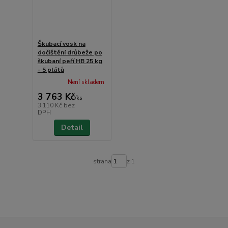
Škubací vosk na
dočištění drůbeže po
škubaní peří HB 25 kg
- 5 plátů
Není skladem
3 763 Kč
/
ks
3 110 Kč
bez
DPH
Detail
strana
z 1