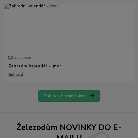
31
.
01
.
2025
Zahradní kalendář - únor.
číst celé
Zobrazit všechny články
Železodům NOVINKY DO E-