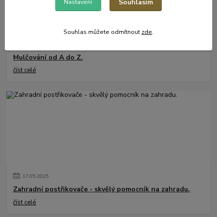
Souhlasím
Nastavení
Souhlas můžete odmítnout
zde
.
31
.
05
.
2025
Mulčování od A do Z.
číst celé
17
.
05
.
2025
Zahradní postřikovače - skvělý pomocník na zahradu.
číst celé