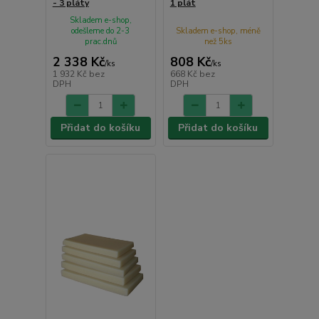
- 3 pláty
1 plát
Skladem e-shop,
odešleme do 2-3
Skladem e-shop, méně
prac.dnů
než 5ks
2 338 Kč
808 Kč
/
ks
/
ks
1 932 Kč
bez
668 Kč
bez
DPH
DPH
Přidat do košíku
Přidat do košíku