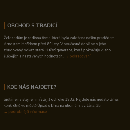
OBCHOD S TRADICÍ
Železodům je rodinná firma, která byla založena naším pradědem
Arnoštem Hofírkem před 89 lety. V současné době se o jeho
zbudovaný odkaz stará již třetí generace, která pokračuje v jeho
šlépějích a nastavených hodnotách..
→ pokračování
KDE NÁS NAJDETE?
Sídlíme na stejném místě již od roku 1932. Najdete nás nedalo Brna,
konkrétně ve městě Újezd u Brna na ulici nám. sv. Jána, 35.
→
podrobnější informace