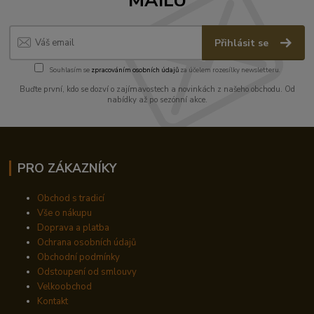
MAILU
Přihlásit se
Souhlasím se
zpracováním osobních údajů
za účelem rozesílky newsletteru.
Buďte první, kdo se dozví o zajímavostech a novinkách z našeho obchodu. Od
nabídky až po sezónní akce.
PRO ZÁKAZNÍKY
Obchod s tradicí
Vše o nákupu
Doprava a platba
Ochrana osobních údajů
Obchodní podmínky
Odstoupení od smlouvy
Velkoobchod
Kontakt