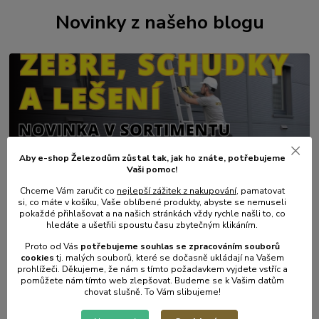
Novinky z našeho blogu
Aby e-shop Železodům zůstal tak, jak ho znáte, potřebujeme
Vaši pomoc!
01
.
08
.
2026
Chceme Vám zaručit co
nejlepší zážitek z nakupování
, pamatovat
💥 Stali jsme se přímým dovozcem hliníkových žebřů a
si, co máte v košíku, Vaše oblíbené produkty, abyste se nemuseli
lešení.
pokaždé přihlašovat a na našich stránkách vždy rychle našli to, co
hledáte a ušetřili spoustu času zbytečným klikáním.
číst celé
Proto od Vás
potřebujeme souhlas s
e
zpracováním souborů
cookies
t
j. malých souborů, které se dočasně ukládají na Vašem
prohlížeči. Děkujeme, že nám s tímto požadavkem vyjdete vstříc a
pomůžete nám tímto web zlepšovat. Budeme se k Vašim datům
chovat slušně. To Vám slibujeme!