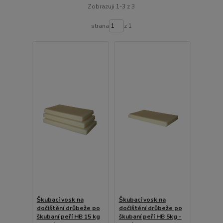
Zobrazuji 1-3 z 3
strana
z 1
Škubací vosk na
Škubací vosk na
dočištění drůbeže po
dočištění drůbeže po
škubaní peří HB 15 kg
škubaní peří HB 5kg -