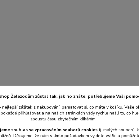
shop Železodům zůstal tak, jak ho znáte, potřebujeme Vaši pomo
o
nejlepší zážitek z nakupování
, pamatovat si, co máte v košíku, Vaše o
pokaždé přihlašovat a na našich stránkách vždy rychle našli to, co hled
spoustu času zbytečným klikáním.
jeme souhlas s
e
zpracováním souborů cookies
t
j. malých souborů, 
hlížeči. Děkujeme, že nám s tímto požadavkem vyjdete vstříc a pomůže