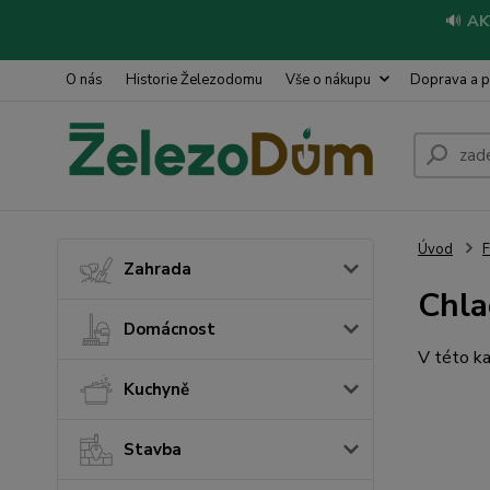
🔊
AK
O nás
Historie Železodomu
Vše o nákupu
Doprava a p
Úvod
Zahrada
Chla
Domácnost
V této ka
Kuchyně
Stavba