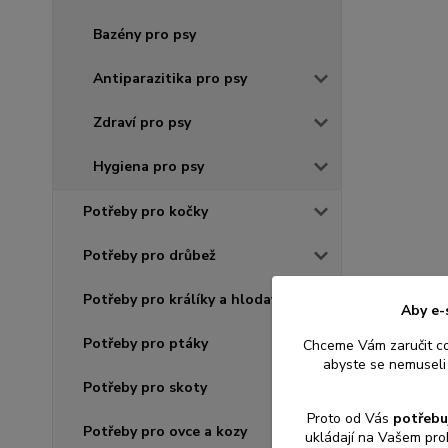
Bazény pro psy
Antiparazitika pro psy
Zdraví pro psy
Hygiena pro psy
Potřeby pro kočky
Potřeby pro drůbež
Potřeby pro králíky a hlodavce
Aby e-
Potřeby pro ptáky
Chceme Vám zaručit c
abyste se nemuseli 
Potřeby pro skoty
Proto od Vás
potřebu
Potřeby pro ovce a kozy
ukládají na Vašem pro