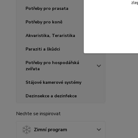
zle
Potřeby pro prasata
Potřeby pro koně
Akvaristika, Teraristika
Paraziti a škůdci
Potřeby pro hospodářská
zvířata
Stájové kamerové systémy
Dezinsekce a dezinfekce
Nechte se inspirovat
Zimní program