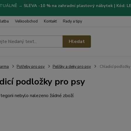
TUÁLNĚ
→
SLEVA -10 % na zahradní plastový nábytek | Kód: 
latba
Velkoobchod
Kontakt
Rady a tipy
Hledat
Farma
Potřeby pro psy
Pelíšky a deky pro psy
Chladicí podložky
dicí podložky pro psy
tegorii nebylo nalezeno žádné zboží.