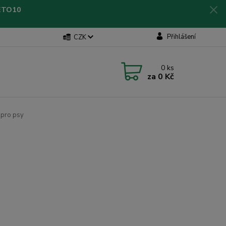
LETO10
Přihlášení
CZK
0
ks
za
0 Kč
 pro psy