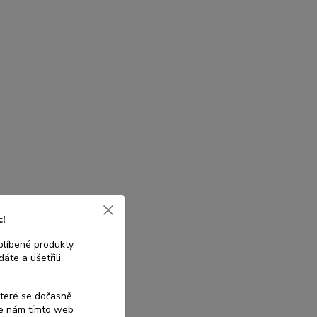
c!
blíbené produkty,
áte a ušetřili
které se dočasně
te nám tímto web