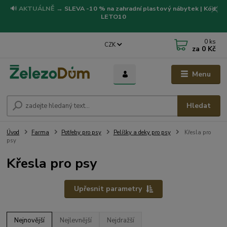
🔊
AKTUÁLNĚ
→
SLEVA -10 % na zahradní plastový nábytek | Kód:
LETO10
0
ks
CZK
za
0 Kč
Menu
Hledat
Úvod
Farma
Potřeby pro psy
Pelíšky a deky pro psy
Křesla pro
psy
Křesla pro psy
Upřesnit parametry
Nejnovější
Nejlevnější
Nejdražší