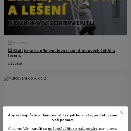
01
.
08
.
2026
💥 Stali jsme se přímým dovozcem hliníkových žebřů a
lešení.
číst celé
Aby e-shop Železodům zůstal tak, jak ho znáte, potřebujeme
Vaši pomoc!
31
.
05
.
2025
Chceme Vám zaručit co
nejlepší zážitek z nakupování
, pamatovat