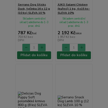
Serrano Dog Sticks
JUKO Salami Chicken
Duck, tyčinka 16 x 12 g
(kuřecí) 1 kg, 4 x15 ks-
(10 ks) SLEVA 10 %
SLEVA 10%
Skladem centrální
Skladem centrální
sklad | odešleme do 1-3
sklad | odešleme do 1-3
prac. dnů
prac. dnů
787 Kč
2 192 Kč
/
bal
/
akce
703 Kč
bez
1 957 Kč
bez
DPH
DPH
Přidat do košíku
Přidat do košíku