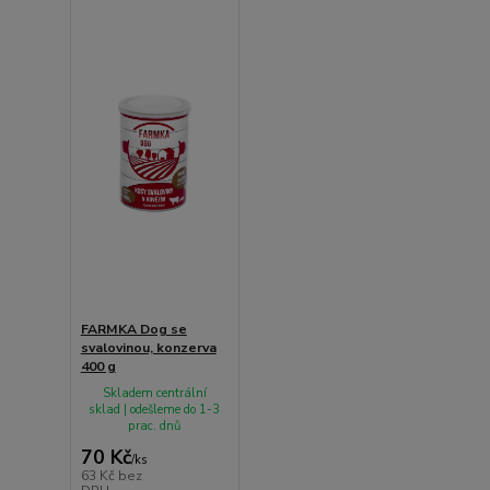
FARMKA Dog se
svalovinou, konzerva
400 g
Skladem centrální
sklad | odešleme do 1-3
prac. dnů
70 Kč
/
ks
63 Kč
bez