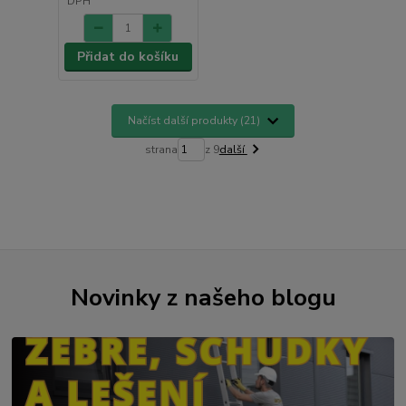
DPH
Přidat do košíku
Načíst další produkty (21)
strana
z 9
další
Novinky z našeho blogu