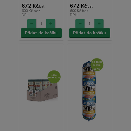
672 Kč
672 Kč
/
bal
/
bal
600 Kč
bez
600 Kč
bez
DPH
DPH
Přidat do košíku
Přidat do košíku