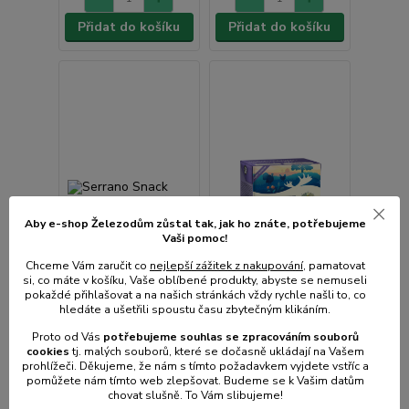
Přidat do košíku
Přidat do košíku
Aby e-shop Železodům zůstal tak, jak ho znáte, potřebujeme
Vaši pomoc!
Chceme Vám zaručit co
nejlepší zážitek z nakupování
, pamatovat
si, co máte v košíku, Vaše oblíbené produkty, abyste se nemuseli
pokaždé přihlašovat a na našich stránkách vždy rychle našli to, co
hledáte a ušetřili spoustu času zbytečným klikáním.
Proto od Vás
potřebujeme souhlas s
e
zpracováním souborů
Serrano Snack Dog
Bozita Purely Dog
cookies
t
j. malých souborů, které se dočasně ukládají na Vašem
prohlížeči. Děkujeme, že nám s tímto požadavkem vyjdete vstříc a
Beef 100 g (12 ks)
Puppy & Junior paté s
pomůžete nám tímto web zlepšovat. Budeme se k Vašim datům
SLEVA 10 %
krůtím a kuřecím GF
chovat slušně. To Vám slibujeme!
370 g