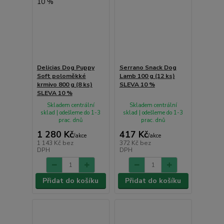
Delicias Dog Puppy
Serrano Snack Dog
Soft poloměkké
Lamb 100 g (12 ks)
krmivo 800 g (8 ks)
SLEVA 10 %
SLEVA 10 %
Skladem centrální
Skladem centrální
sklad | odešleme do 1-3
sklad | odešleme do 1-3
prac. dnů
prac. dnů
1 280 Kč
417 Kč
/
akce
/
akce
1 143 Kč
bez
372 Kč
bez
DPH
DPH
Přidat do košíku
Přidat do košíku