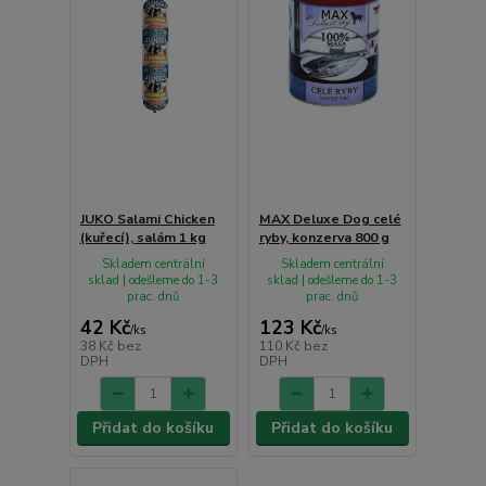
JUKO Salami Chicken
MAX Deluxe Dog celé
(kuřecí), salám 1 kg
ryby, konzerva 800 g
Skladem centrální
Skladem centrální
sklad | odešleme do 1-3
sklad | odešleme do 1-3
prac. dnů
prac. dnů
42 Kč
123 Kč
/
ks
/
ks
38 Kč
bez
110 Kč
bez
DPH
DPH
Přidat do košíku
Přidat do košíku