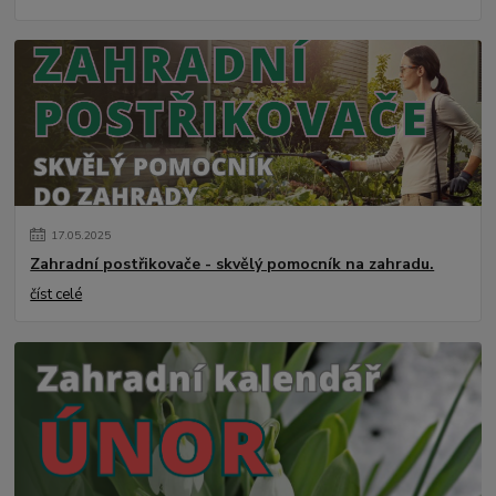
17
.
05
.
2025
Zahradní postřikovače - skvělý pomocník na zahradu.
číst celé