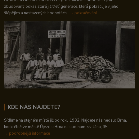
Arnoštem Hofírkem před 89 lety. V současné době se o jeho
zbudovaný odkaz stará již třetí generace, která pokračuje v jeho
šlépějích a nastavených hodnotách..
→ pokračování
KDE NÁS NAJDETE?
Sídlíme na stejném místě již od roku 1932. Najdete nás nedalo Brna,
konkrétně ve městě Újezd u Brna na ulici nám. sv. Jána, 35.
→
podrobnější informace