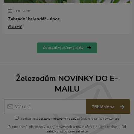
31
.
01
.
2025
Zahradní kalendář - únor.
číst celé
Zobrazit všechny články
Železodům NOVINKY DO E-
MAILU
Přihlásit se
Souhlasím se
zpracováním osobních údajů
za účelem rozesílky newsletteru.
Buďte první, kdo se dozví o zajímavostech a novinkách z našeho obchodu. Od
nabídky až po sezónní akce.