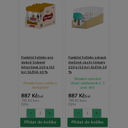
Funkční tyčinky pro
Funkční tyčinky zdravé
dobré trávení
močové cesty Urinary
Intestinal 110 g (12
110 g (12 ks) SLEVA 10
ks) SLEVA 10 %
%
Skladem centrální
Poslední kusy, ověřte si
sklad | odešleme do 1-3
dostupnost
prac. dnů
887 Kč
887 Kč
/
bal
/
bal
792 Kč
bez
792 Kč
bez
DPH
DPH
Přidat do košíku
Přidat do košíku