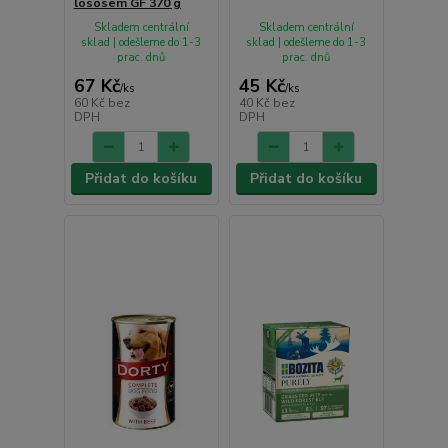
lososem GF 370 g
Skladem centrální
Skladem centrální
sklad | odešleme do 1-3
sklad | odešleme do 1-3
prac. dnů
prac. dnů
67 Kč
45 Kč
/
ks
/
ks
60 Kč
bez
40 Kč
bez
DPH
DPH
Přidat do košíku
Přidat do košíku