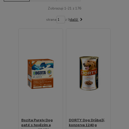
Zobrazuji 1-21 z 176
strana
z 9
další
Bozita Purely Dog
DORTY Dog Drůbeží,
paté s hovězím a
konzerva 1240 g