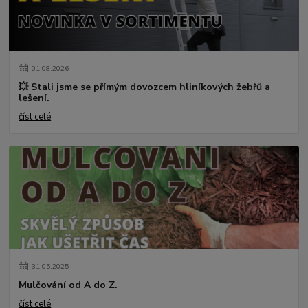
01
.
08
.
2026
💥 Stali jsme se přímým dovozcem hliníkových žebřů a
lešení.
číst celé
31
.
05
.
2025
Mulčování od A do Z.
číst celé