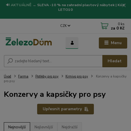
🔊
AKTUÁLNĚ
→
SLEVA -10 % na zahradní plastový nábytek | Kód:
LETO10
0
ks
CZK
za
0 Kč
Menu
Hledat
Úvod
Farma
Potřeby pro psy
Krmivo pro psy
Konzervy a kapsičky
pro psy
Konzervy a kapsičky pro psy
Upřesnit parametry
Nejnovější
Nejlevnější
Nejdražší