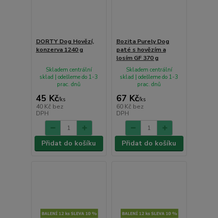
DORTY Dog Hovězí,
Bozita Purely Dog
konzerva 1240 g
paté s hovězím a
losím GF 370 g
Skladem centrální
Skladem centrální
sklad | odešleme do 1-3
sklad | odešleme do 1-3
prac. dnů
prac. dnů
45 Kč
67 Kč
/
ks
/
ks
40 Kč
bez
60 Kč
bez
DPH
DPH
Přidat do košíku
Přidat do košíku