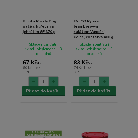
Bozita Purely Dog
FALCO Ryba s
paté s kuřecím a
bramborovým
jehněčím GF 370 g
salátem Vánoční
edice, konzerva 400 g
Skladem centrální
Skladem centrální
sklad | odešleme do 1-3
sklad | odešleme do 1-3
prac. dnů
prac. dnů
67 Kč
83 Kč
/
ks
/
ks
60 Kč
bez
74 Kč
bez
DPH
DPH
Přidat do košíku
Přidat do košíku