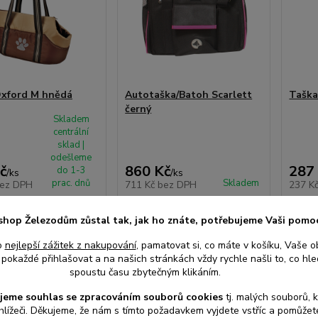
xford M hnědá
Autotaška/Batoh Scarlett
Taška
černý
Skladem
centrální
sklad |
odešleme
č
860 Kč
287
do 1-3
/
ks
/
ks
prac. dnů
Skladem
ez DPH
711 Kč
bez DPH
237 K
shop Železodům zůstal tak, jak ho znáte, potřebujeme Vaši pomo
at do košíku
Přidat do košíku
Při
o
nejlepší zážitek z nakupování
, pamatovat si, co máte v košíku, Vaše o
pokaždé přihlašovat a na našich stránkách vždy rychle našli to, co hled
spoustu času zbytečným klikáním.
jeme souhlas s
e
zpracováním souborů cookies
t
j. malých souborů, 
hlížeči. Děkujeme, že nám s tímto požadavkem vyjdete vstříc a pomůže