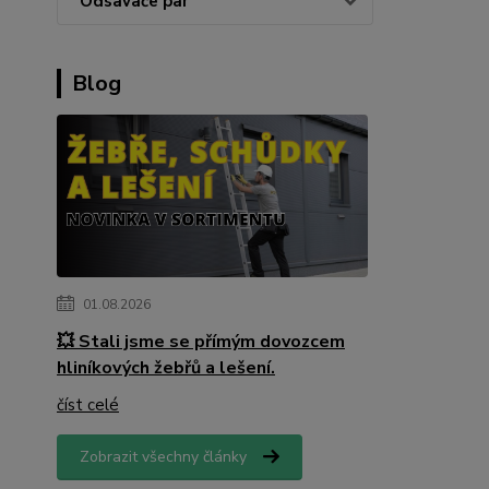
Odsavače par
Blog
01.08.2026
💥 Stali jsme se přímým dovozcem
hliníkových žebřů a lešení.
číst celé
Zobrazit všechny články