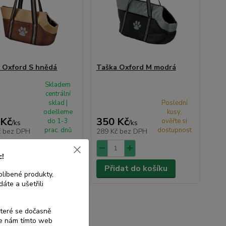
 Oxford S hnědá
Taška Oxford M modrá
Skladem
centrální
sklad |
Poslední
odešleme
kusy,
 Kč
350 Kč
do 1-3
ověřte si
/
ks
/
ks
prac. dnů
dostupnost
č
bez DPH
289 Kč
bez DPH
c!
dat do košíku
Přidat do košíku
blíbené produkty,
áte a ušetřili
které se dočasně
te nám tímto web