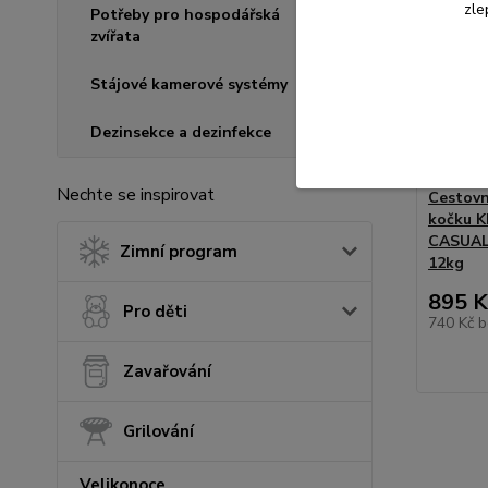
zle
Potřeby pro hospodářská
zvířata
Stájové kamerové systémy
Dezinsekce a dezinfekce
Nechte se inspirovat
Cestovn
kočku K
CASUAL
Zimní program
12kg
895 K
Pro děti
740 Kč
b
Zavařování
Grilování
Velikonoce