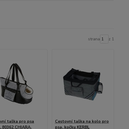
strana
z 1
vní taška pro psa
Cestovní taška na kolo pro
 80362 CHIARA,
psa, kočku KERBL