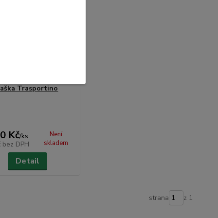
aška Trasportino
0 Kč
Není
/
ks
skladem
č
bez DPH
Detail
strana
z 1