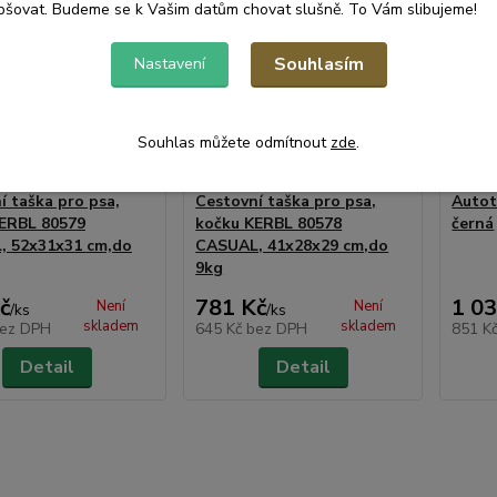
pšovat. Budeme se k Vašim datům chovat slušně. To Vám slibujeme!
Souhlasím
Nastavení
Souhlas můžete odmítnout
zde
.
í taška pro psa,
Cestovní taška pro psa,
Autot
ERBL 80579
kočku KERBL 80578
černá
, 52x31x31 cm,do
CASUAL, 41x28x29 cm,do
9kg
č
781 Kč
1 03
Není
Není
/
ks
/
ks
skladem
skladem
ez DPH
645 Kč
bez DPH
851 K
Detail
Detail