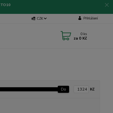
LETO10
Přihlášení
CZK
0
ks
za
0 Kč
Do
Kč