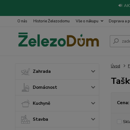
🔊
AK
O nás
Historie Železodomu
Vše o nákupu
Doprava a p
Úvod
Zahrada
Tašk
Domácnost
Cena:
Kuchyně
Stavba
Skl