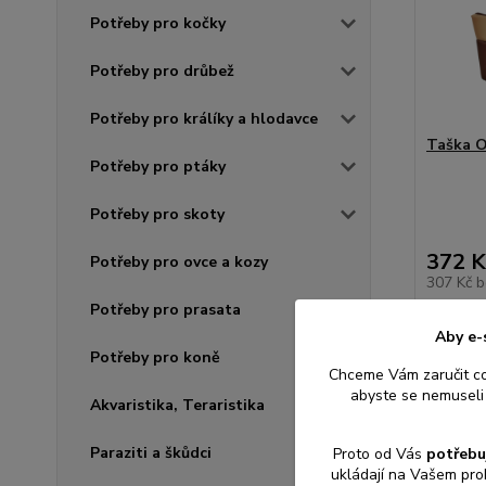
Potřeby pro kočky
Potřeby pro drůbež
Potřeby pro králíky a hlodavce
Taška O
Potřeby pro ptáky
Potřeby pro skoty
372 K
Potřeby pro ovce a kozy
307 Kč
b
Potřeby pro prasata
Aby e-
Potřeby pro koně
Přid
Chceme Vám zaručit c
abyste se nemuseli 
Akvaristika, Teraristika
Paraziti a škůdci
Proto od Vás
potřebu
ukládají na Vašem pro