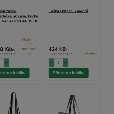
vní taška,
Taška Oxford S modrá
edačka pro psa, kočku
L VACATION 44x35x30
Skladem e-
shop,
8 Kč
424 Kč
méně než
/
ks
/
ks
5ks
Skladem
 Kč
bez DPH
350 Kč
bez DPH
dat do košíku
Přidat do košíku