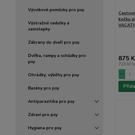
Výcvikové pomůcky pro psy
Cestovn
kočku p
Výstražné cedulky a
VACATI
samolepky
Zábrany do dveří pro psy
Dvířka, rampy a schůdky pro
875 K
psy
723 Kč
b
Ohrádky, výběhy pro psy
Přid
Bazény pro psy
Antiparazitika pro psy
Zdraví pro psy
Hygiena pro psy