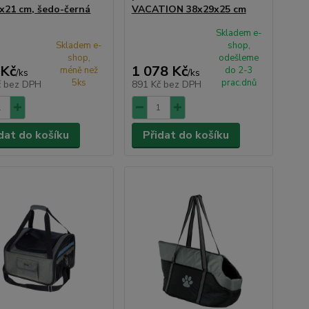
x21 cm, šedo-černá
VACATION 38x29x25 cm
Skladem e-
Skladem e-
shop,
shop,
odešleme
 Kč
1 078 Kč
méně než
do 2-3
/
ks
/
ks
5ks
prac.dnů
č
bez DPH
891 Kč
bez DPH
dat do košíku
Přidat do košíku