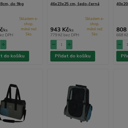
8cm, do 9kg
46x23x25 cm, šedo-černá
40x20
Skladem e-
Skladem e-
shop,
shop,
č
943 Kč
808
méně než
méně než
/
ks
/
ks
5ks
5ks
ez DPH
779 Kč
bez DPH
668 K
at do košíku
Přidat do košíku
Při