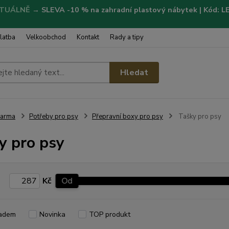
TUÁLNĚ
→
SLEVA -10 % na zahradní plastový nábytek | Kód: 
latba
Velkoobchod
Kontakt
Rady a tipy
Hledat
Farma
Potřeby pro psy
Přepravní boxy pro psy
Tašky pro psy
y pro psy
Kč
Od
adem
Novinka
TOP produkt