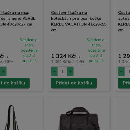
í taška na psa,
Cestovní taška na
Cesto
řes rameno KERBL
kolečkách pro psa, kočku
autos
ON 40x20x27 cm
KERBL VACATION 41x26x55
KERB
cm
cm
Skladem e-
Skladem e-
shop,
shop,
odešleme
odešleme
č
1 324 Kč
1 29
do 2-3
do 2-3
/
ks
/
ks
prac.dnů
prac.dnů
ez DPH
1 094 Kč
bez DPH
1 073
at do košíku
Přidat do košíku
Při