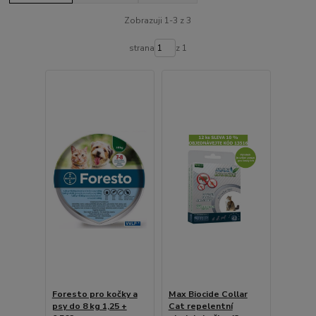
Zobrazuji 1-3 z 3
strana
z 1
Foresto pro kočky a
Max Biocide Collar
psy do 8 kg 1,25 +
Cat repelentní