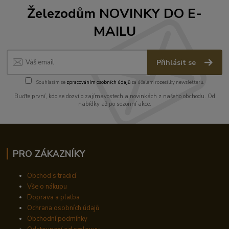
Železodům NOVINKY DO E-
MAILU
Přihlásit se
Souhlasím se
zpracováním osobních údajů
za účelem rozesílky newsletteru.
Buďte první, kdo se dozví o zajímavostech a novinkách z našeho obchodu. Od
nabídky až po sezónní akce.
PRO ZÁKAZNÍKY
Obchod s tradicí
Vše o nákupu
Doprava a platba
Ochrana osobních údajů
Obchodní podmínky