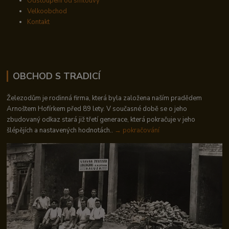
Odstoupení od smlouvy
Velkoobchod
Kontakt
OBCHOD S TRADICÍ
Železodům je rodinná firma, která byla založena naším pradědem
Arnoštem Hofírkem před 89 lety. V současné době se o jeho
zbudovaný odkaz stará již třetí generace, která pokračuje v jeho
šlépějích a nastavených hodnotách..
→ pokračování