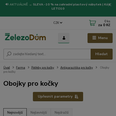
🔊
AKTUÁLNĚ
→
SLEVA -10 % na zahradní plastový nábytek | Kód:
LETO10
0
ks
CZK
za
0 Kč
Menu
Hledat
Úvod
Farma
Potřeby pro kočky
Antiparazitika pro kočky
Obojky
pro kočky
Obojky pro kočky
Upřesnit parametry
Nejnovější
Nejlevnější
Nejdražší