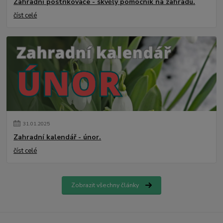
Zahradní postřikovače - skvělý pomocník na zahradu.
číst celé
31
.
01
.
2025
Zahradní kalendář - únor.
číst celé
Zobrazit všechny články