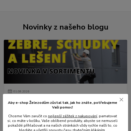
Novinky z našeho blogu
01
.
08
.
2026
💥 Stali jsme se přímým dovozcem hliníkových žebřů a
Aby e-shop Železodům zůstal tak, jak ho znáte, potřebujeme
lešení.
Vaši pomoc!
číst celé
Chceme Vám zaručit co
nejlepší zážitek z nakupování
, pamatovat
si, co máte v košíku, Vaše oblíbené produkty, abyste se nemuseli
pokaždé přihlašovat a na našich stránkách vždy rychle našli to, co
hledáte a ušetřili spoustu času zbytečným klikáním.