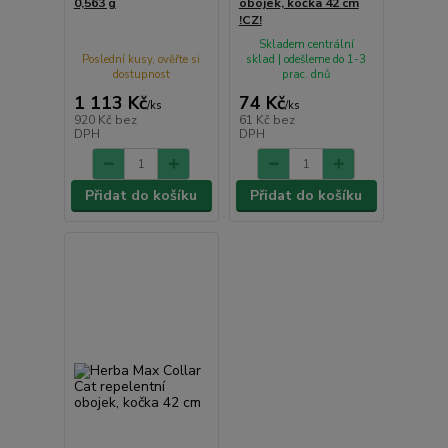
0,563 g
obojek, kočka 42 cm
!CZ!
Skladem centrální
Poslední kusy, ověřte si
sklad | odešleme do 1-3
dostupnost
prac. dnů
1 113 Kč
74 Kč
/
ks
/
ks
920 Kč
bez
61 Kč
bez
DPH
DPH
Přidat do košíku
Přidat do košíku