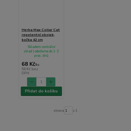
Herba Max Collar Cat
repelentní obojek,
kočka 42 cm
Skladem centrální
sklad | odešleme do 1-3
prac. dnů
68 Kč
/
ks
56 Kč
bez
DPH
Přidat do košíku
strana
z 1