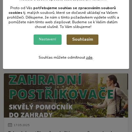
Proto od Vás
potřebujeme souhlas s
e
zpracováním souborů
cookies
t
j. malých souborů, které se dočasně ukládají na Vašem
prohlížeči. Děkujeme, že nám s tímto požadavkem vyjdete vstříc a
pomůžete nám tímto web zlepšovat. Budeme se k Vašim datům
chovat slušně. To Vám slibujeme!
Souhlasím
Nastavení
31
.
05
.
2025
Mulčování od A do Z.
Souhlas můžete odmítnout
zde
.
číst celé
17
.
05
.
2025