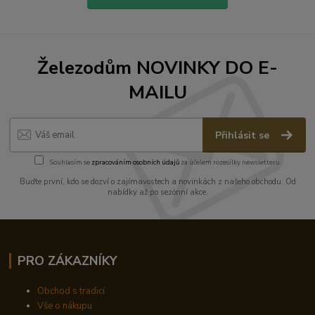
Železodům NOVINKY DO E-
MAILU
Přihlásit se
Souhlasím se
zpracováním osobních údajů
za účelem rozesílky newsletteru.
Buďte první, kdo se dozví o zajímavostech a novinkách z našeho obchodu. Od
nabídky až po sezónní akce.
PRO ZÁKAZNÍKY
Obchod s tradicí
Vše o nákupu