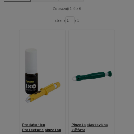
Zobrazuji 1-6 z 6
strana
z 1
Predator Ixo
Pinzeta plastová na
Protector s pinzetou
klíšťata