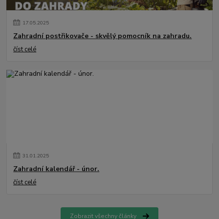
17
.
05
.
2025
Zahradní postřikovače - skvělý pomocník na zahradu.
číst celé
31
.
01
.
2025
Zahradní kalendář - únor.
číst celé
Zobrazit všechny články