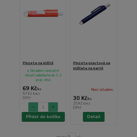
Pinzeta na klíště
Pinzeta plastová na
klíšťata na kartě
• Skladem centrální
sklad | odešleme do 2-3
prac. dnů
69 Kč
/
ks
Není skladem
57 Kč
bez
30 Kč
DPH
/
ks
25 Kč
bez
DPH
Přidat do košíku
Detail
strana
z 1