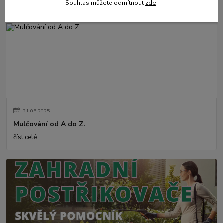
číst celé
Souhlas můžete odmítnout
zde
.
31
.
05
.
2025
Mulčování od A do Z.
číst celé