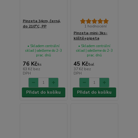
Pinzeta 34cm, černá,
do 210°C, PP
1 hodnocení
Pinzeta-mini-3ks-
klíště+pipeta
• Skladem centrální
• Skladem centrální
sklad | odešleme do 2-3
sklad | odešleme do 2-3
prac. dnů
prac. dnů
76 Kč
45 Kč
/
ks
/
bal
63 Kč
bez
37 Kč
bez
DPH
DPH
Přidat do košíku
Přidat do košíku