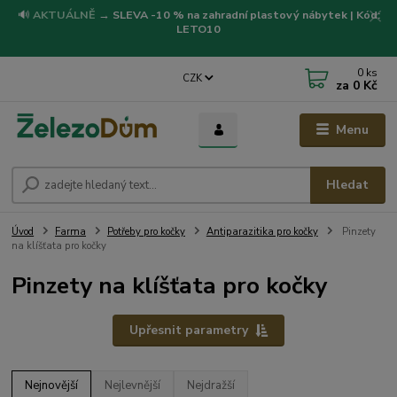
🔊
AKTUÁLNĚ
→
SLEVA -10 % na zahradní plastový nábytek | Kód:
LETO10
0
ks
CZK
za
0 Kč
Menu
Hledat
Úvod
Farma
Potřeby pro kočky
Antiparazitika pro kočky
Pinzety
na klíšťata pro kočky
Pinzety na klíšťata pro kočky
Upřesnit parametry
Nejnovější
Nejlevnější
Nejdražší