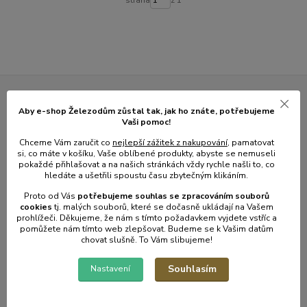
Novinky z našeho blogu
Aby e-shop Železodům zůstal tak, jak ho znáte, potřebujeme
Vaši pomoc!
Chceme Vám zaručit co
nejlepší zážitek z nakupování
, pamatovat
si, co máte v košíku, Vaše oblíbené produkty, abyste se nemuseli
pokaždé přihlašovat a na našich stránkách vždy rychle našli to, co
hledáte a ušetřili spoustu času zbytečným klikáním.
Proto od Vás
potřebujeme souhlas s
e
zpracováním souborů
cookies
t
j. malých souborů, které se dočasně ukládají na Vašem
prohlížeči. Děkujeme, že nám s tímto požadavkem vyjdete vstříc a
pomůžete nám tímto web zlepšovat. Budeme se k Vašim datům
chovat slušně. To Vám slibujeme!
01
.
08
.
2026
Souhlasím
Nastavení
💥 Stali jsme se přímým dovozcem hliníkových žebřů a
lešení.