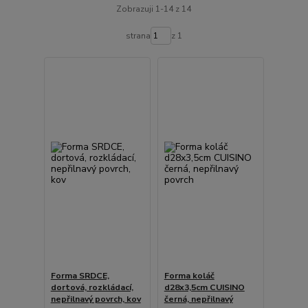
Zobrazuji 1-14 z 14
strana
z 1
Forma SRDCE,
Forma koláč
dortová, rozkládací,
d28x3,5cm CUISINO
nepřilnavý povrch, kov
černá, nepřilnavý