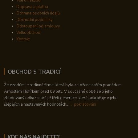
Vše o nákupu
Doprava a platba
Ochrana osobních údajů
Obchodní podmínky
Odstoupení od smlouvy
Velkoobchod
Kontakt
OBCHOD S TRADICÍ
Železodům je rodinná firma, která byla založena naším pradědem
Arnoštem Hofírkem před 89 lety. V současné době se o jeho
zbudovaný odkaz stará již třetí generace, která pokračuje v jeho
šlépějích a nastavených hodnotách..
→ pokračování
KDE NÁS NAJDETE?