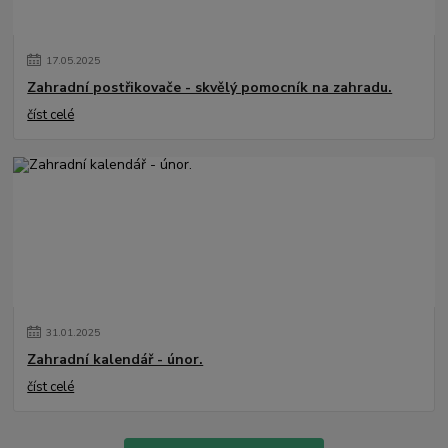
17
.
05
.
2025
Zahradní postřikovače - skvělý pomocník na zahradu.
číst celé
31
.
01
.
2025
Zahradní kalendář - únor.
číst celé