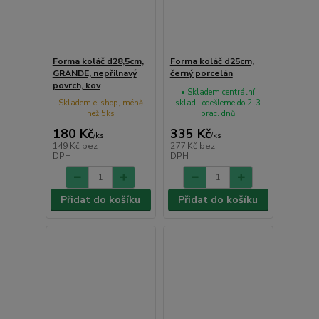
Forma koláč d28,5cm,
Forma koláč d25cm,
GRANDE, nepřilnavý
černý porcelán
povrch, kov
• Skladem centrální
Skladem e-shop, méně
sklad | odešleme do 2-3
než 5ks
prac. dnů
180 Kč
335 Kč
/
ks
/
ks
149 Kč
bez
277 Kč
bez
DPH
DPH
Přidat do košíku
Přidat do košíku