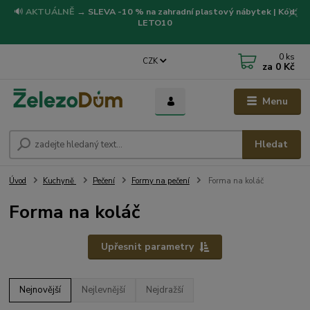
🔊
AKTUÁLNĚ
→
SLEVA -10 % na zahradní plastový nábytek | Kód:
LETO10
0
ks
CZK
za
0 Kč
Menu
Hledat
Úvod
Kuchyně
Pečení
Formy na pečení
Forma na koláč
Forma na koláč
Upřesnit parametry
Nejnovější
Nejlevnější
Nejdražší