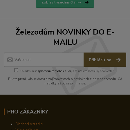
Zobrazit všechny články
Železodům NOVINKY DO E-
MAILU
Přihlásit se
Souhlasím se
zpracováním osobních údajů
za účelem rozesílky newsletteru.
Buďte první, kdo se dozví o zajímavostech a novinkách z našeho obchodu. Od
nabídky až po sezónní akce.
PRO ZÁKAZNÍKY
Obchod s tradicí