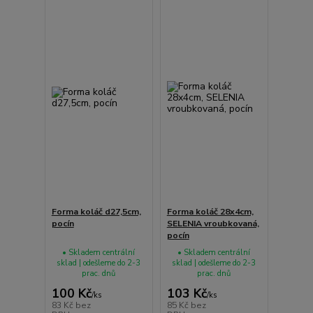
Forma koláč d27,5cm,
Forma koláč 28x4cm,
pocín
SELENIA vroubkovaná,
pocín
• Skladem centrální
• Skladem centrální
sklad | odešleme do 2-3
sklad | odešleme do 2-3
prac. dnů
prac. dnů
100 Kč
103 Kč
/
ks
/
ks
83 Kč
bez
85 Kč
bez