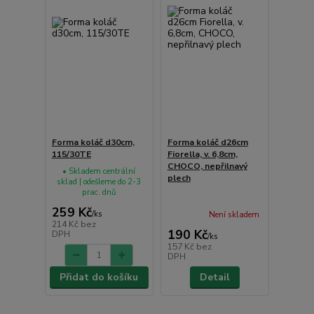
Forma koláč d30cm,
Forma koláč d26cm
115/30TE
Fiorella, v. 6,8cm,
CHOCO, nepřilnavý
• Skladem centrální
plech
sklad | odešleme do 2-3
prac. dnů
259 Kč
/
ks
Není skladem
214 Kč
bez
190 Kč
DPH
/
ks
157 Kč
bez
DPH
Přidat do košíku
Detail