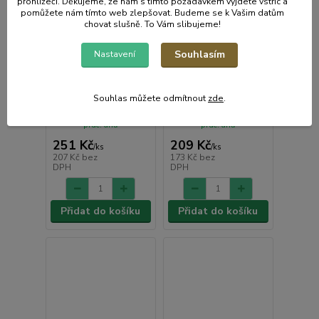
prohlížeči. Děkujeme, že nám s tímto požadavkem vyjdete vstříc a
pomůžete nám tímto web zlepšovat. Budeme se k Vašim datům
chovat slušně. To Vám slibujeme!
Souhlasím
Nastavení
Forma koláč 1,7 l,
Forma koláč, 2,1 l,
d28x4cm, varné sklo
d26x5,8cm, varné sklo
SIMAX
SIMAX
Souhlas můžete odmítnout
zde
.
• Skladem centrální
• Skladem centrální
sklad | odešleme do 2-3
sklad | odešleme do 2-3
prac. dnů
prac. dnů
251 Kč
209 Kč
/
ks
/
ks
207 Kč
bez
173 Kč
bez
DPH
DPH
Přidat do košíku
Přidat do košíku