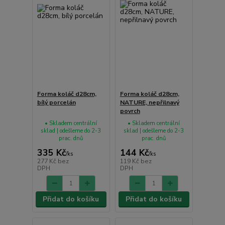
Forma koláč d28cm,
Forma koláč d28cm,
bílý porcelán
NATURE, nepřilnavý
povrch
• Skladem centrální
• Skladem centrální
sklad | odešleme do 2-3
sklad | odešleme do 2-3
prac. dnů
prac. dnů
335 Kč
144 Kč
/
ks
/
ks
277 Kč
bez
119 Kč
bez
DPH
DPH
Přidat do košíku
Přidat do košíku