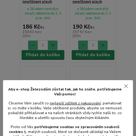
nepřilnavý plech
nepřilnavý plech
• Skladem centrální
• Skladem centrální
sklad | odešleme do 2-3
sklad | odešleme do 2-3
prac. dnů
prac. dnů
186 Kč
190 Kč
/
ks
/
ks
154 Kč
bez
157 Kč
bez
DPH
DPH
Přidat do košíku
Přidat do košíku
Aby e-shop Železodům zůstal tak, jak ho znáte, potřebujeme
Vaši pomoc!
Chceme Vám zaručit co
nejlepší zážitek z nakupování
, pamatovat
si, co máte v košíku, Vaše oblíbené produkty, abyste se nemuseli
pokaždé přihlašovat a na našich stránkách vždy rychle našli to, co
hledáte a ušetřili spoustu času zbytečným klikáním.
Proto od Vás
potřebujeme souhlas s
e
zpracováním souborů
cookies
t
j. malých souborů, které se dočasně ukládají na Vašem