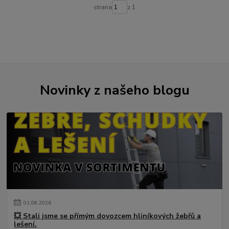
strana
z 1
Novinky z našeho blogu
01
.
08
.
2026
💥 Stali jsme se přímým dovozcem hliníkových žebřů a
lešení.