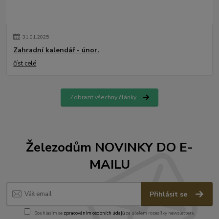
31
.
01
.
2025
Zahradní kalendář - únor.
číst celé
Zobrazit všechny články
Železodům NOVINKY DO E-
MAILU
Přihlásit se
Souhlasím se
zpracováním osobních údajů
za účelem rozesílky newsletteru.