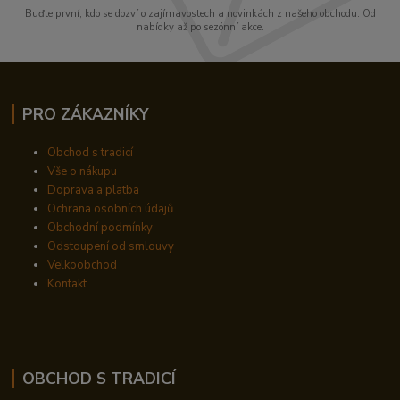
Buďte první, kdo se dozví o zajímavostech a novinkách z našeho obchodu. Od
nabídky až po sezónní akce.
PRO ZÁKAZNÍKY
Obchod s tradicí
Vše o nákupu
Doprava a platba
Ochrana osobních údajů
Obchodní podmínky
Odstoupení od smlouvy
Velkoobchod
Kontakt
OBCHOD S TRADICÍ