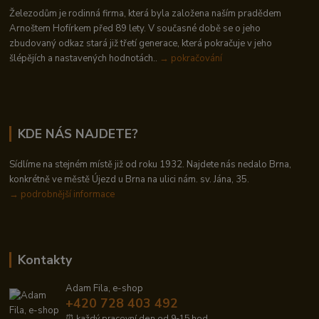
Železodům je rodinná firma, která byla založena naším pradědem
Arnoštem Hofírkem před 89 lety. V současné době se o jeho
zbudovaný odkaz stará již třetí generace, která pokračuje v jeho
šlépějích a nastavených hodnotách..
→ pokračování
KDE NÁS NAJDETE?
Sídlíme na stejném místě již od roku 1932. Najdete nás nedalo Brna,
konkrétně ve městě Újezd u Brna na ulici nám. sv. Jána, 35.
→
podrobnější informace
Kontakty
Adam Fila, e-shop
+420 728 403 492
⏰ každý pracovní den od 9-15 hod.