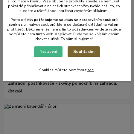
si, co máte v košíku, Vaše oblíbené produkty, abyste se nemuseli
Mulčování od A do Z.
pokaždé přihlašovat a na našich stránkách vždy rychle našli to, co
číst celé
hledáte a ušetřili spoustu času zbytečným klikáním.
Proto od Vás
potřebujeme souhlas s
e
zpracováním souborů
cookies
t
j. malých souborů, které se dočasně ukládají na Vašem
prohlížeči. Děkujeme, že nám s tímto požadavkem vyjdete vstříc a
pomůžete nám tímto web zlepšovat. Budeme se k Vašim datům
chovat slušně. To Vám slibujeme!
Souhlasím
Nastavení
Souhlas můžete odmítnout
zde
.
17
.
05
.
2025
Zahradní postřikovače - skvělý pomocník na zahradu.
číst celé