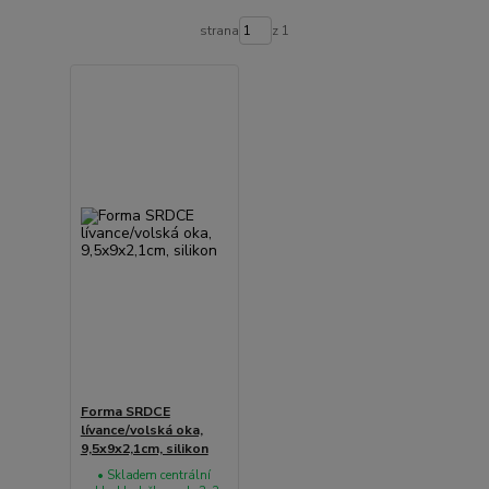
strana
z 1
Forma SRDCE
lívance/volská oka,
9,5x9x2,1cm, silikon
• Skladem centrální