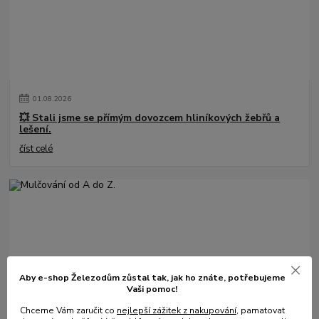
01
.
08
.
2026
💥 Stali jsme se přímým dovozcem hliníkových žebřů a
lešení.
číst celé
Aby e-shop Železodům zůstal tak, jak ho znáte, potřebujeme
Vaši pomoc!
31
.
05
.
2025
Chceme Vám zaručit co
nejlepší zážitek z nakupování
, pamatovat