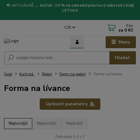
🔊
AKTUÁLNĚ
→
SLEVA -10 % na zahradní plastový nábytek | Kód:
LETO10
0
ks
CZK
za
0 Kč
Menu
Hledat
Úvod
Kuchyně
Pečení
Formy na pečení
Forma na lívance
Forma na lívance
Upřesnit parametry
Nejnovější
Nejlevnější
Nejdražší
Zobrazuji 1-1 z 1