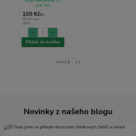
sklad | odešleme do 2-3
prac. dnů
100 Kč
/
ks
83 Kč
bez
DPH
Přidat do košíku
strana
z 1
Novinky z našeho blogu