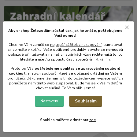
Aby e-shop Železodům zůstal tak, jak ho znáte, potřebujeme
Vaši pomoc!
Chceme Vám zaručit co
nejlepší zážitek z nakupování
, pamatovat
si, co máte v košíku, Vaše oblíbené produkty, abyste se nemuseli
pokaždé přihlašovat a na našich stránkách vždy rychle našli to, co
hledáte a ušetřili spoustu času zbytečným klikáním.
31
.
01
.
2025
Zahradní kalendář - únor.
Proto od Vás
potřebujeme souhlas s
e
zpracováním souborů
cookies
t
j. malých souborů, které se dočasně ukládají na Vašem
číst celé
prohlížeči. Děkujeme, že nám s tímto požadavkem vyjdete vstříc a
pomůžete nám tímto web zlepšovat. Budeme se k Vašim datům
chovat slušně. To Vám slibujeme!
Zobrazit všechny články
Souhlasím
Nastavení
Souhlas můžete odmítnout
zde
.
Železodům NOVINKY DO E-