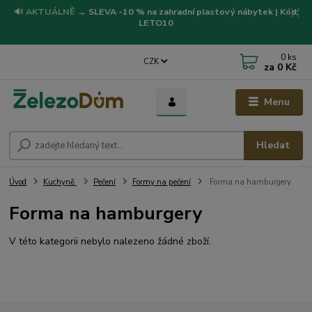
🔊
AKTUÁLNĚ
→
SLEVA -10 % na zahradní plastový nábytek | Kód:
LETO10
0
ks
CZK
za
0 Kč
Menu
Hledat
Úvod
Kuchyně
Pečení
Formy na pečení
Forma na hamburgery
Forma na hamburgery
V této kategorii nebylo nalezeno žádné zboží.