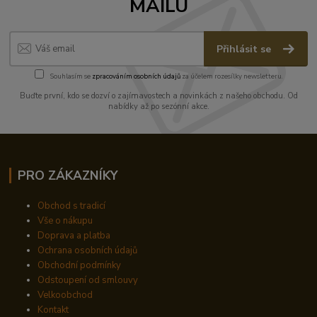
MAILU
Přihlásit se
Souhlasím se
zpracováním osobních údajů
za účelem rozesílky newsletteru.
Buďte první, kdo se dozví o zajímavostech a novinkách z našeho obchodu. Od
nabídky až po sezónní akce.
PRO ZÁKAZNÍKY
Obchod s tradicí
Vše o nákupu
Doprava a platba
Ochrana osobních údajů
Obchodní podmínky
Odstoupení od smlouvy
Velkoobchod
Kontakt