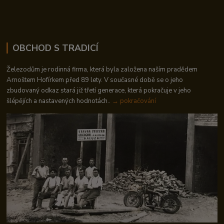
OBCHOD S TRADICÍ
Železodům je rodinná firma, která byla založena naším pradědem
Arnoštem Hofírkem před 89 lety. V současné době se o jeho
zbudovaný odkaz stará již třetí generace, která pokračuje v jeho
šlépějích a nastavených hodnotách..
→ pokračování