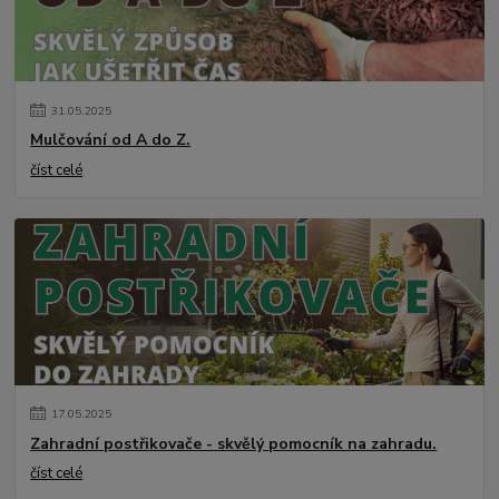
31
.
05
.
2025
Mulčování od A do Z.
číst celé
17
.
05
.
2025
Zahradní postřikovače - skvělý pomocník na zahradu.
číst celé