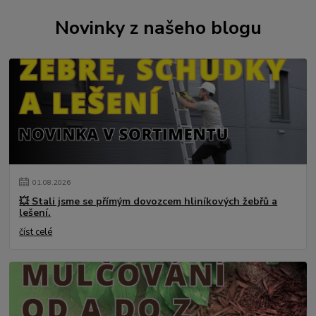
Novinky z našeho blogu
01
.
08
.
2026
💥 Stali jsme se přímým dovozcem hliníkových žebřů a
lešení.
číst celé