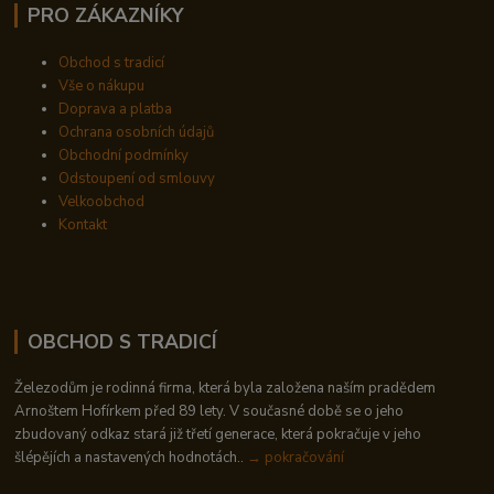
PRO ZÁKAZNÍKY
Obchod s tradicí
Vše o nákupu
Doprava a platba
Ochrana osobních údajů
Obchodní podmínky
Odstoupení od smlouvy
Velkoobchod
Kontakt
OBCHOD S TRADICÍ
Železodům je rodinná firma, která byla založena naším pradědem
Arnoštem Hofírkem před 89 lety. V současné době se o jeho
zbudovaný odkaz stará již třetí generace, která pokračuje v jeho
šlépějích a nastavených hodnotách..
→ pokračování