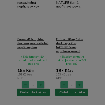
Forma d12cm, 1dno,
Forma d28cm, 1dno
dortová, nastavitelná,
dortová, v.7cm,
nepřilnavý kov
NATURE černá,
nepřilnavý povrch
• Skladem centrální
• Skladem centrální
sklad | odešleme do 2-3
sklad | odešleme do 2-3
prac. dnů
prac. dnů
185 Kč
197 Kč
/
ks
/
ks
153 Kč
bez
163 Kč
bez
DPH
DPH
Přidat do košíku
Přidat do košíku