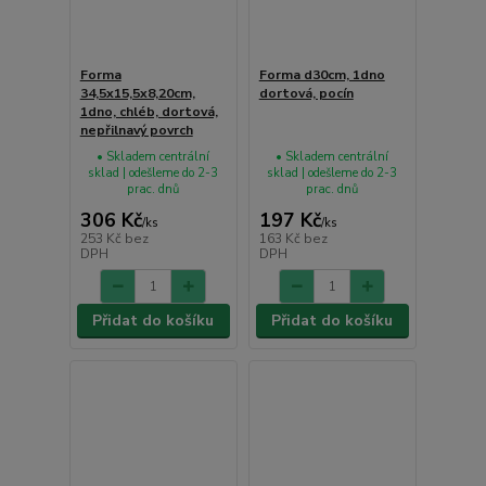
Forma
Forma d30cm, 1dno
34,5x15,5x8,20cm,
dortová, pocín
1dno, chléb, dortová,
nepřilnavý povrch
• Skladem centrální
• Skladem centrální
sklad | odešleme do 2-3
sklad | odešleme do 2-3
prac. dnů
prac. dnů
306 Kč
197 Kč
/
ks
/
ks
253 Kč
bez
163 Kč
bez
DPH
DPH
Přidat do košíku
Přidat do košíku