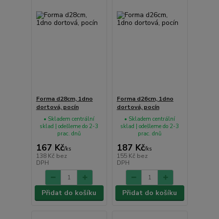
Forma d28cm, 1dno
Forma d26cm, 1dno
dortová, pocín
dortová, pocín
• Skladem centrální
• Skladem centrální
sklad | odešleme do 2-3
sklad | odešleme do 2-3
prac. dnů
prac. dnů
167 Kč
187 Kč
/
ks
/
ks
138 Kč
bez
155 Kč
bez
DPH
DPH
Přidat do košíku
Přidat do košíku