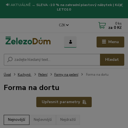
🔊
AKTUÁLNĚ
→
SLEVA -10 % na zahradní plastový nábytek | Kód:
LETO10
0
ks
CZK
za
0 Kč
Menu
Hledat
Úvod
Kuchyně
Pečení
Formy na pečení
Forma na dortu
Forma na dortu
Upřesnit parametry
Nejnovější
Nejlevnější
Nejdražší