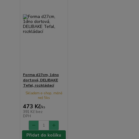
Forma d27cm, 1dno
dortová, DELIBAKE
Tefal, rozkládací
Skladem e-shop, méně
než 5ks
473 Kč
/
ks
391 Kč
bez
DPH
Přidat do košíku