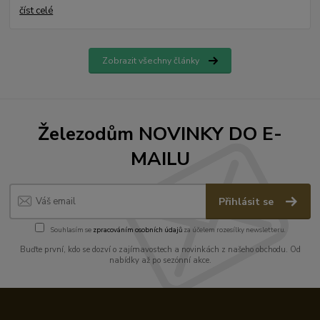
číst celé
Zobrazit všechny články
Železodům NOVINKY DO E-
MAILU
Přihlásit se
Souhlasím se
zpracováním osobních údajů
za účelem rozesílky newsletteru.
Buďte první, kdo se dozví o zajímavostech a novinkách z našeho obchodu. Od
nabídky až po sezónní akce.