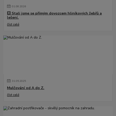
01
.
08
.
2026
💥 Stali jsme se přímým dovozcem hliníkových žebřů a
lešení.
číst celé
31
.
05
.
2025
Mulčování od A do Z.
číst celé