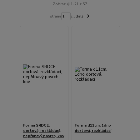
Zobrazuji 1-21 z 57
strana
z 3
další
Forma SRDCE,
Forma d11cm, 1dno
dortová, rozkládací,
dortová, rozkládací
nepřilnavý povrch, kov