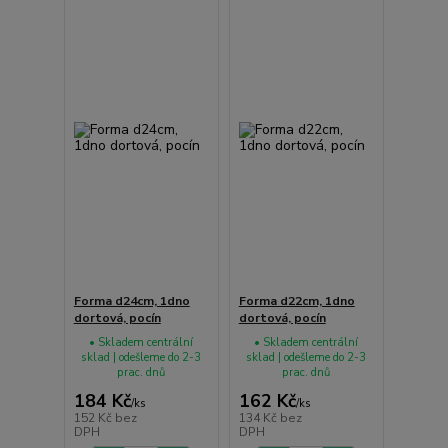
Forma d24cm, 1dno
Forma d22cm, 1dno
dortová, pocín
dortová, pocín
• Skladem centrální
• Skladem centrální
sklad | odešleme do 2-3
sklad | odešleme do 2-3
prac. dnů
prac. dnů
184 Kč
162 Kč
/
ks
/
ks
152 Kč
bez
134 Kč
bez
DPH
DPH