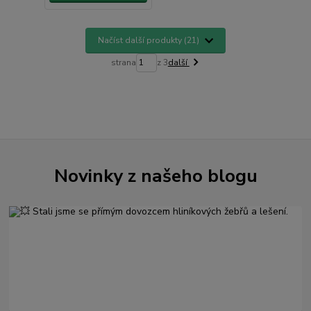
Načíst další produkty (21)
strana
z 3
další
Novinky z našeho blogu