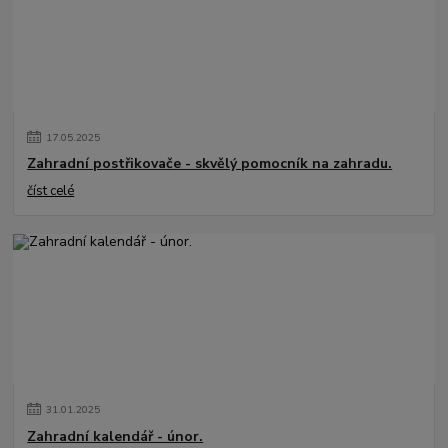
17
.
05
.
2025
Zahradní postřikovače - skvělý pomocník na zahradu.
číst celé
31
.
01
.
2025
Zahradní kalendář - únor.