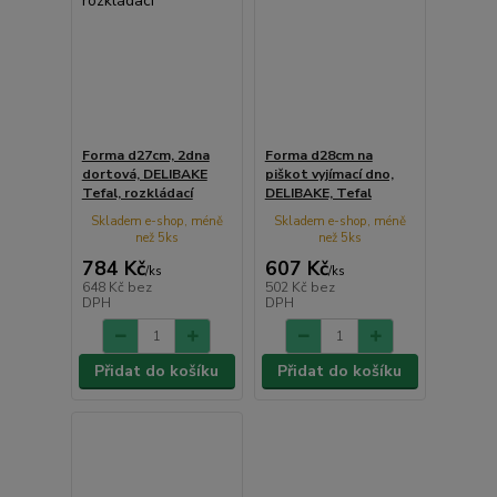
Forma d27cm, 2dna
Forma d28cm na
dortová, DELIBAKE
piškot vyjímací dno,
Tefal, rozkládací
DELIBAKE, Tefal
Skladem e-shop, méně
Skladem e-shop, méně
než 5ks
než 5ks
784 Kč
607 Kč
/
ks
/
ks
648 Kč
bez
502 Kč
bez
DPH
DPH
Přidat do košíku
Přidat do košíku