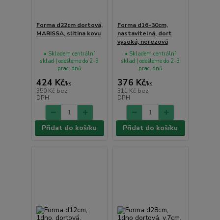
Forma d22cm dortová,
Forma d16-30cm,
MARISSA, slitina kovu
nastavitelná, dort
vysoká, nerezová
• Skladem centrální
• Skladem centrální
sklad | odešleme do 2-3
sklad | odešleme do 2-3
prac. dnů
prac. dnů
424 Kč
376 Kč
/
ks
/
ks
350 Kč
bez
311 Kč
bez
DPH
DPH
Přidat do košíku
Přidat do košíku