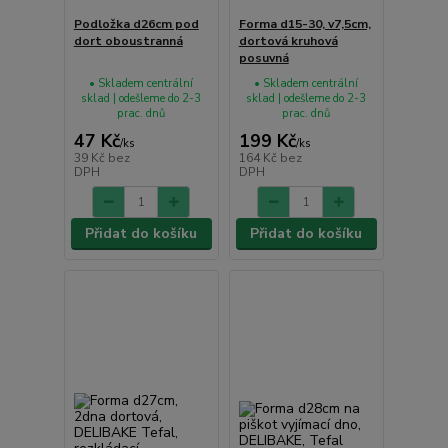
Podložka d26cm pod
Forma d15-30, v7,5cm,
dort oboustranná
dortová kruhová
posuvná
• Skladem centrální
• Skladem centrální
sklad | odešleme do 2-3
sklad | odešleme do 2-3
prac. dnů
prac. dnů
47 Kč
199 Kč
/
ks
/
ks
39 Kč
bez
164 Kč
bez
DPH
DPH
Přidat do košíku
Přidat do košíku