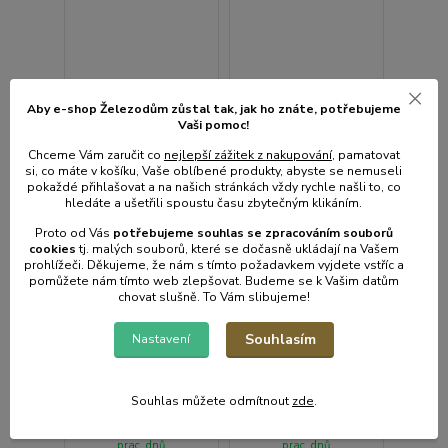
Aby e-shop Železodům zůstal tak, jak ho znáte, potřebujeme
Vaši pomoc!
Chceme Vám zaručit co
nejlepší zážitek z nakupování
, pamatovat
si, co máte v košíku, Vaše oblíbené produkty, abyste se nemuseli
pokaždé přihlašovat a na našich stránkách vždy rychle našli to, co
hledáte a ušetřili spoustu času zbytečným klikáním.
Proto od Vás
potřebujeme souhlas s
e
zpracováním souborů
cookies
t
j. malých souborů, které se dočasně ukládají na Vašem
prohlížeči. Děkujeme, že nám s tímto požadavkem vyjdete vstříc a
pomůžete nám tímto web zlepšovat. Budeme se k Vašim datům
chovat slušně. To Vám slibujeme!
Podložka d32cm pod
1 hodnocení
dort oboustranná
Souhlasím
Forma d22cm, 1dno
Nastavení
dortová, v.6,7cm,
NATURE černá,
nepřilnavý povrch
Souhlas můžete odmítnout
zde
.
• Skladem centrální
• Skladem centrální
sklad | odešleme do 2-3
sklad | odešleme do 2-3
prac. dnů
prac. dnů