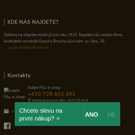
KDE NÁS NAJDETE?
Sídlíme na stejném místě již od roku 1932. Najdete nás nedalo Brna,
konkrétně ve městě Újezd u Brna na ulici nám. sv. Jána, 35.
→
podrobnější informace
Kontakty
Adam Fila, e-shop
+420 728 403 492
⏰ každý pracovní den od 9-15 hod.
Chcete slevu na
info@zelezodum.cz
ANO
NE
první nákup? ⭐