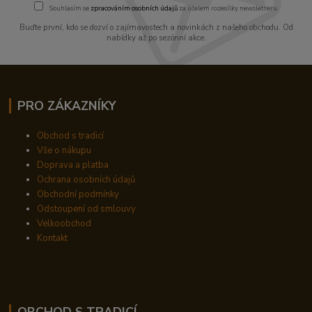
Souhlasím se
zpracováním osobních údajů
za účelem rozesílky newsletteru.
Buďte první, kdo se dozví o zajímavostech a novinkách z našeho obchodu. Od
nabídky až po sezónní akce.
PRO ZÁKAZNÍKY
Obchod s tradicí
Vše o nákupu
Doprava a platba
Ochrana osobních údajů
Obchodní podmínky
Odstoupení od smlouvy
Velkoobchod
Kontakt
OBCHOD S TRADICÍ