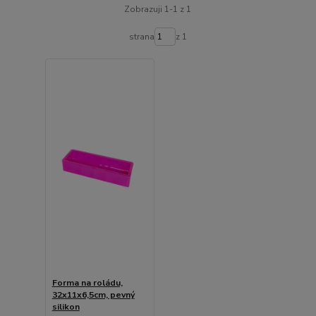
Zobrazuji 1-1 z 1
strana
z 1
Forma na roládu,
32x11x6,5cm, pevný
silikon