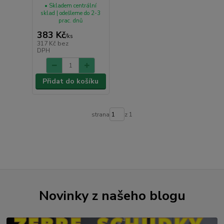
• Skladem centrální
sklad | odešleme do 2-3
prac. dnů
383 Kč
/
ks
317 Kč
bez
DPH
Přidat do košíku
strana
z 1
Novinky z našeho blogu