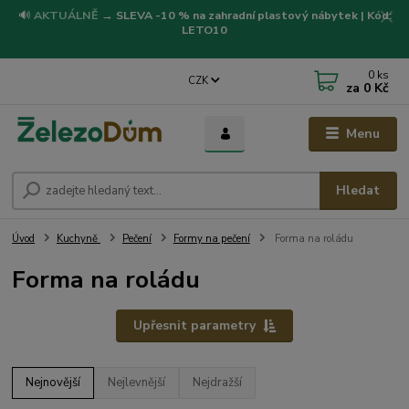
🔊
AKTUÁLNĚ
→
SLEVA -10 % na zahradní plastový nábytek | Kód:
LETO10
0
ks
CZK
za
0 Kč
Menu
Hledat
Úvod
Kuchyně
Pečení
Formy na pečení
Forma na roládu
Forma na roládu
Upřesnit parametry
Nejnovější
Nejlevnější
Nejdražší