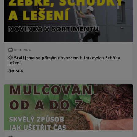
01
.
08
.
2026
💥 Stali jsme se přímým dovozcem hliníkových žebřů a
lešení.
číst celé