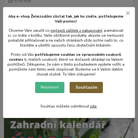
31
.
05
.
2025
Mulčování od A do Z.
Aby e-shop Železodům zůstal tak, jak ho znáte, potřebujeme
číst celé
Vaši pomoc!
Chceme Vám zaručit co
nejlepší zážitek z nakupování
, pamatovat
si, co máte v košíku, Vaše oblíbené produkty, abyste se nemuseli
pokaždé přihlašovat a na našich stránkách vždy rychle našli to, co
hledáte a ušetřili spoustu času zbytečným klikáním.
Proto od Vás
potřebujeme souhlas s
e
zpracováním souborů
cookies
t
j. malých souborů, které se dočasně ukládají na Vašem
prohlížeči. Děkujeme, že nám s tímto požadavkem vyjdete vstříc a
pomůžete nám tímto web zlepšovat. Budeme se k Vašim datům
chovat slušně. To Vám slibujeme!
17
.
05
.
2025
Souhlasím
Nastavení
Zahradní postřikovače - skvělý pomocník na zahradu.
číst celé
Souhlas můžete odmítnout
zde
.