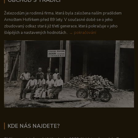
Železodům je rodinná firma, která byla založena naším pradědem
Arnoštem Hofírkem před 89 lety. V současné době se o jeho
zbudovaný odkaz stará již třetí generace, která pokračuje v jeho
šlépějích a nastavených hodnotách..
→ pokračování
KDE NÁS NAJDETE?