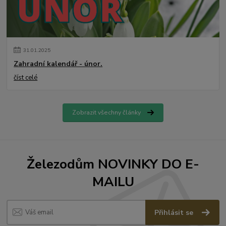
31
.
01
.
2025
Zahradní kalendář - únor.
číst celé
Zobrazit všechny články
Železodům NOVINKY DO E-
MAILU
Přihlásit se