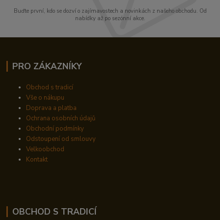
Buďte první, kdo se dozví o zajímavostech a novinkách z našeho obchodu. Od
nabídky až po sezónní akce.
PRO ZÁKAZNÍKY
Obchod s tradicí
Vše o nákupu
Doprava a platba
Ochrana osobních údajů
Obchodní podmínky
Odstoupení od smlouvy
Velkoobchod
Kontakt
OBCHOD S TRADICÍ