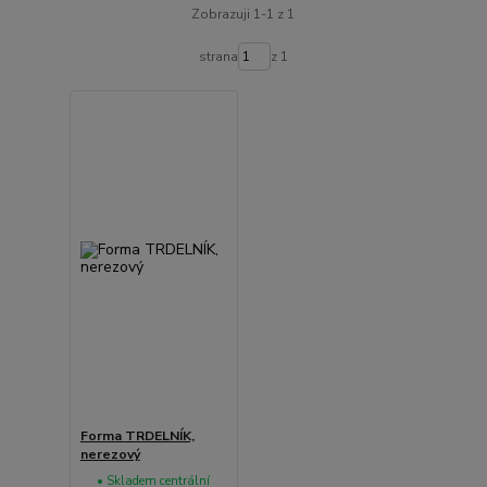
Zobrazuji 1-1 z 1
strana
z 1
Forma TRDELNÍK,
nerezový
• Skladem centrální