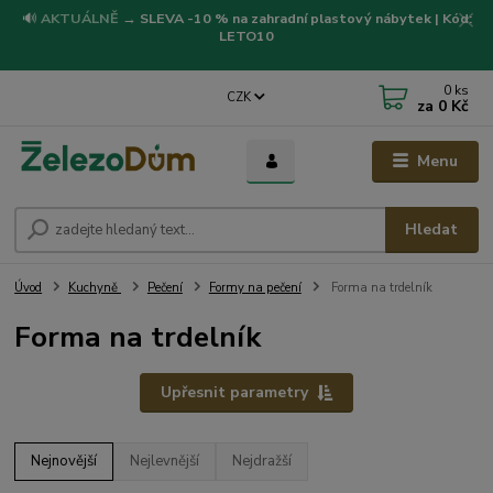
🔊
AKTUÁLNĚ
→
SLEVA -10 % na zahradní plastový nábytek | Kód:
LETO10
0
ks
CZK
za
0 Kč
Menu
Hledat
Úvod
Kuchyně
Pečení
Formy na pečení
Forma na trdelník
Forma na trdelník
Upřesnit parametry
Nejnovější
Nejlevnější
Nejdražší