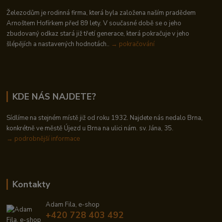
Železodům je rodinná firma, která byla založena naším pradědem
Arnoštem Hofírkem před 89 lety. V současné době se o jeho
zbudovaný odkaz stará již třetí generace, která pokračuje v jeho
šlépějích a nastavených hodnotách..
→ pokračování
KDE NÁS NAJDETE?
Sídlíme na stejném místě již od roku 1932. Najdete nás nedalo Brna,
konkrétně ve městě Újezd u Brna na ulici nám. sv. Jána, 35.
→
podrobnější informace
Kontakty
Adam Fila, e-shop
+420 728 403 492