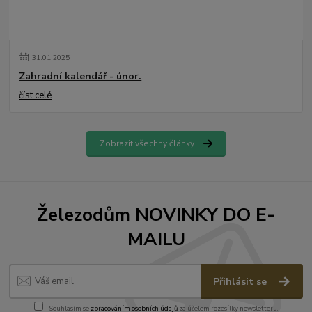
31
.
01
.
2025
Zahradní kalendář - únor.
číst celé
Zobrazit všechny články
Železodům NOVINKY DO E-
MAILU
Přihlásit se
Souhlasím se
zpracováním osobních údajů
za účelem rozesílky newsletteru.