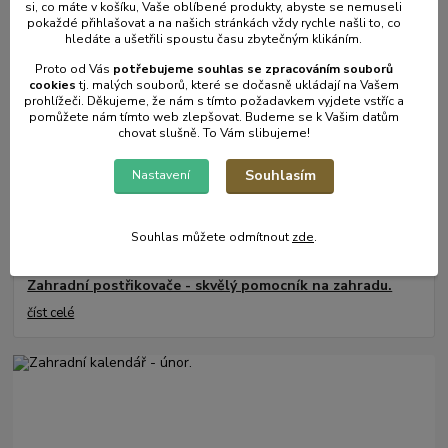
si, co máte v košíku, Vaše oblíbené produkty, abyste se nemuseli
Mulčování od A do Z.
pokaždé přihlašovat a na našich stránkách vždy rychle našli to, co
hledáte a ušetřili spoustu času zbytečným klikáním.
číst celé
Proto od Vás
potřebujeme souhlas s
e
zpracováním souborů
cookies
t
j. malých souborů, které se dočasně ukládají na Vašem
prohlížeči. Děkujeme, že nám s tímto požadavkem vyjdete vstříc a
pomůžete nám tímto web zlepšovat. Budeme se k Vašim datům
chovat slušně. To Vám slibujeme!
Souhlasím
Nastavení
Souhlas můžete odmítnout
zde
.
17
.
05
.
2025
Zahradní postřikovače - skvělý pomocník na zahradu.
číst celé