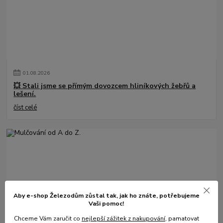
01
.
08
.
2026
💥 Stali jsme se přímým dovozcem hliníkových žebřů a
lešení.
číst celé
Aby e-shop Železodům zůstal tak, jak ho znáte, potřebujeme
Vaši pomoc!
31
.
05
.
2025
Chceme Vám zaručit co
nejlepší zážitek z nakupování
, pamatovat