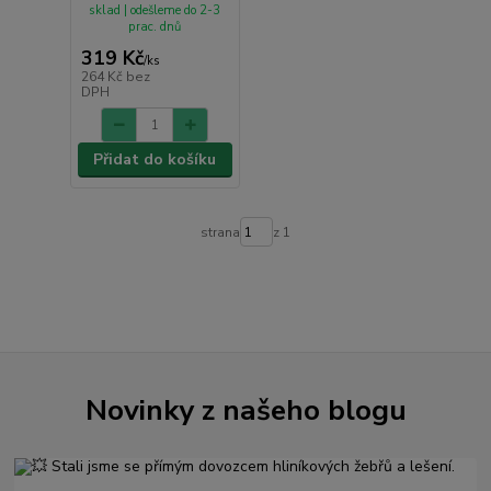
sklad | odešleme do 2-3
prac. dnů
319 Kč
/
ks
264 Kč
bez
DPH
Přidat do košíku
strana
z 1
Novinky z našeho blogu