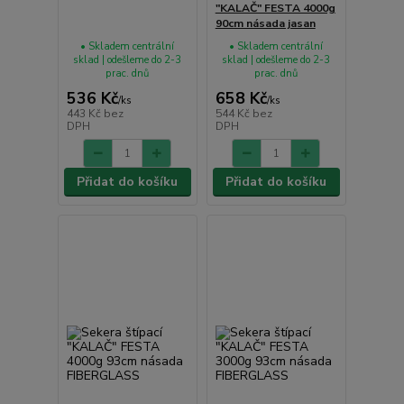
"KALAČ" FESTA 4000g
90cm násada jasan
• Skladem centrální
• Skladem centrální
sklad | odešleme do 2-3
sklad | odešleme do 2-3
prac. dnů
prac. dnů
536 Kč
658 Kč
/
ks
/
ks
443 Kč
bez
544 Kč
bez
DPH
DPH
Přidat do košíku
Přidat do košíku