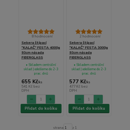
8 hodnocení
2 hodnocení
Sekera štípací
Sekera štípací
"KALAČ" FESTA 4000g
"KALAČ" FESTA 3000g
93cm násada
93cm násada
FIBERGLASS
FIBERGLASS
• Skladem centrální
• Skladem centrální
sklad | odešleme do 2-3
sklad | odešleme do 2-3
prac. dnů
prac. dnů
655 Kč
577 Kč
/
ks
/
ks
541 Kč
bez
477 Kč
bez
DPH
DPH
Přidat do košíku
Přidat do košíku
strana
z 1