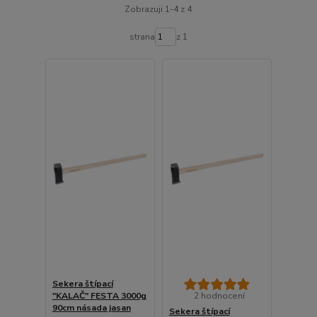
Zobrazuji 1-4 z 4
strana
z 1
Sekera štípací
"KALAČ" FESTA 3000g
2 hodnocení
90cm násada jasan
Sekera štípací