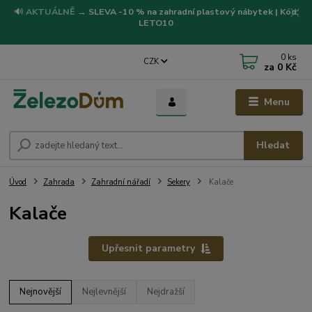
🔊
AKTUÁLNĚ
→
SLEVA -10 % na zahradní plastový nábytek | Kód:
LETO10
0
ks
CZK
za
0 Kč
Menu
Hledat
Úvod
Zahrada
Zahradní nářadí
Sekery
Kalače
Kalače
Upřesnit parametry
Nejnovější
Nejlevnější
Nejdražší