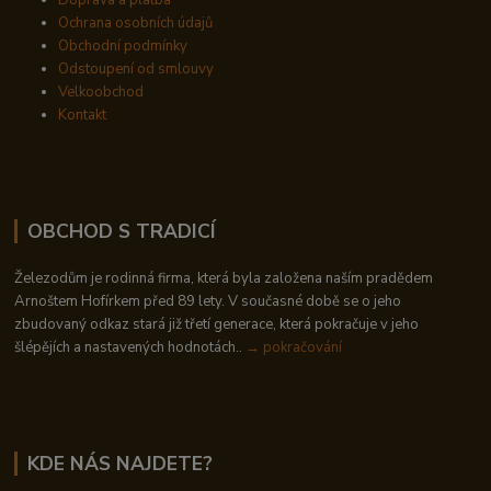
Doprava a platba
Ochrana osobních údajů
Obchodní podmínky
Odstoupení od smlouvy
Velkoobchod
Kontakt
OBCHOD S TRADICÍ
Železodům je rodinná firma, která byla založena naším pradědem
Arnoštem Hofírkem před 89 lety. V současné době se o jeho
zbudovaný odkaz stará již třetí generace, která pokračuje v jeho
šlépějích a nastavených hodnotách..
→ pokračování
KDE NÁS NAJDETE?