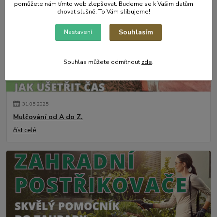
pomůžete nám tímto web zlepšovat. Budeme se k Vašim datům
chovat slušně. To Vám slibujeme!
Souhlasím
Nastavení
Souhlas můžete odmítnout
zde
.
31
.
05
.
2025
Mulčování od A do Z.
číst celé