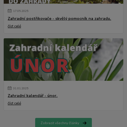
17
.
05
.
2025
Zahradní postřikovače - skvělý pomocník na zahradu.
číst celé
31
.
01
.
2025
Zahradní kalendář - únor.
číst celé
Zobrazit všechny články