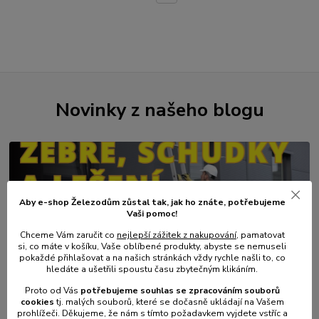
Novinky z našeho blogu
Aby e-shop Železodům zůstal tak, jak ho znáte, potřebujeme
Vaši pomoc!
Chceme Vám zaručit co
nejlepší zážitek z nakupování
, pamatovat
si, co máte v košíku, Vaše oblíbené produkty, abyste se nemuseli
pokaždé přihlašovat a na našich stránkách vždy rychle našli to, co
01
.
08
.
2026
hledáte a ušetřili spoustu času zbytečným klikáním.
💥 Stali jsme se přímým dovozcem hliníkových žebřů a
Proto od Vás
potřebujeme souhlas s
e
zpracováním souborů
lešení.
cookies
t
j. malých souborů, které se dočasně ukládají na Vašem
prohlížeči. Děkujeme, že nám s tímto požadavkem vyjdete vstříc a
číst celé