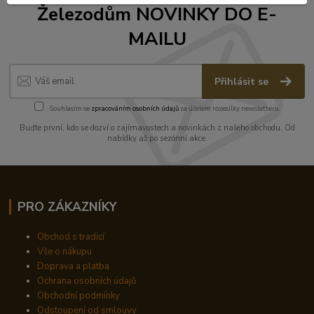
Železodům NOVINKY DO E-
MAILU
Přihlásit se
Souhlasím se
zpracováním osobních údajů
za účelem rozesílky newsletteru.
Buďte první, kdo se dozví o zajímavostech a novinkách z našeho obchodu. Od
nabídky až po sezónní akce.
PRO ZÁKAZNÍKY
Obchod s tradicí
Vše o nákupu
Doprava a platba
Ochrana osobních údajů
Obchodní podmínky
Odstoupení od smlouvy