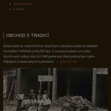
Velkoobchod
Kontakt
OBCHOD S TRADICÍ
Železodům je rodinná firma, která byla založena naším pradědem
Arnoštem Hofírkem před 89 lety. V současné době se o jeho
zbudovaný odkaz stará již třetí generace, která pokračuje v jeho
šlépějích a nastavených hodnotách..
→ pokračování