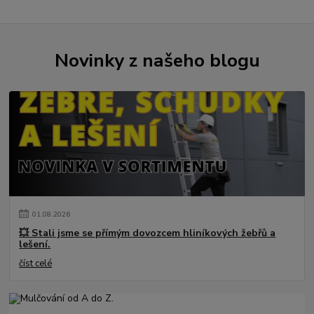
Novinky z našeho blogu
01
.
08
.
2026
💥 Stali jsme se přímým dovozcem hliníkových žebřů a
lešení.
číst celé