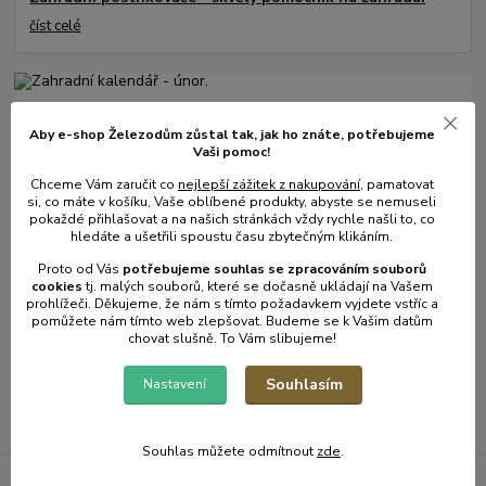
číst celé
Aby e-shop Železodům zůstal tak, jak ho znáte, potřebujeme
Vaši pomoc!
Chceme Vám zaručit co
nejlepší zážitek z nakupování
, pamatovat
si, co máte v košíku, Vaše oblíbené produkty, abyste se nemuseli
pokaždé přihlašovat a na našich stránkách vždy rychle našli to, co
hledáte a ušetřili spoustu času zbytečným klikáním.
31
.
01
.
2025
Proto od Vás
potřebujeme souhlas s
e
zpracováním souborů
cookies
t
j. malých souborů, které se dočasně ukládají na Vašem
Zahradní kalendář - únor.
prohlížeči. Děkujeme, že nám s tímto požadavkem vyjdete vstříc a
číst celé
pomůžete nám tímto web zlepšovat. Budeme se k Vašim datům
chovat slušně. To Vám slibujeme!
Souhlasím
Nastavení
Zobrazit všechny články
Souhlas můžete odmítnout
zde
.