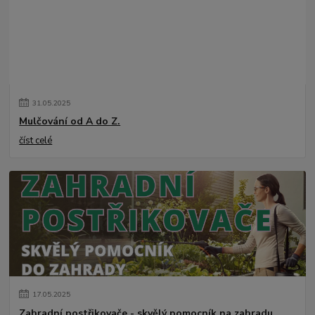
31
.
05
.
2025
Mulčování od A do Z.
číst celé
17
.
05
.
2025
Zahradní postřikovače - skvělý pomocník na zahradu.