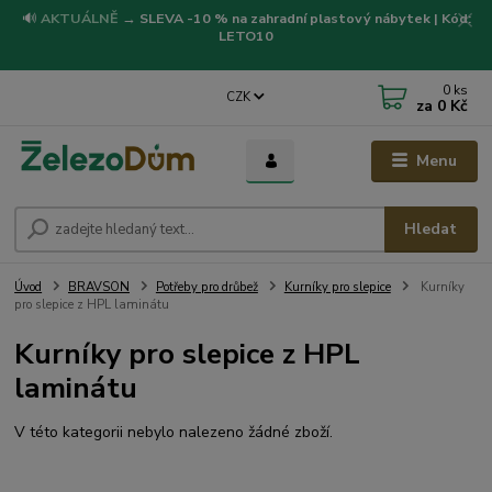
🔊
AKTUÁLNĚ
→
SLEVA -10 % na zahradní plastový nábytek | Kód:
LETO10
0
ks
CZK
za
0 Kč
Menu
Hledat
Úvod
BRAVSON
Potřeby pro drůbež
Kurníky pro slepice
Kurníky
pro slepice z HPL laminátu
Kurníky pro slepice z HPL
laminátu
V této kategorii nebylo nalezeno žádné zboží.