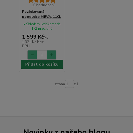
10 hodnocení
Pozinkovaná
popelnice MEVA, 110L
• Skladem | odešleme do
1-2 prac. dnů
1 599 Kč
/
ks
1 321 Kč
bez
DPH
Přidat do košíku
strana
z 1
Novinky z našeho blogu