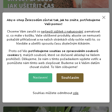
31
.
05
.
2025
Aby e-shop Železodům zůstal tak, jak ho znáte, potřebujeme
Mulčování od A do Z.
Vaši pomoc!
číst celé
Chceme Vám zaručit co
nejlepší zážitek z nakupování
, pamatovat
si, co máte v košíku, Vaše oblíbené produkty, abyste se nemuseli
pokaždé přihlašovat a na našich stránkách vždy rychle našli to, co
hledáte a ušetřili spoustu času zbytečným klikáním.
Proto od Vás
potřebujeme souhlas s
e
zpracováním souborů
cookies
t
j. malých souborů, které se dočasně ukládají na Vašem
prohlížeči. Děkujeme, že nám s tímto požadavkem vyjdete vstříc a
pomůžete nám tímto web zlepšovat. Budeme se k Vašim datům
chovat slušně. To Vám slibujeme!
Souhlasím
Nastavení
17
.
05
.
2025
Zahradní postřikovače - skvělý pomocník na zahradu.
Souhlas můžete odmítnout
zde
.
číst celé