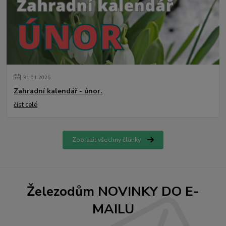
31
.
01
.
2025
Zahradní kalendář - únor.
číst celé
Zobrazit všechny články
Železodům NOVINKY DO E-
MAILU