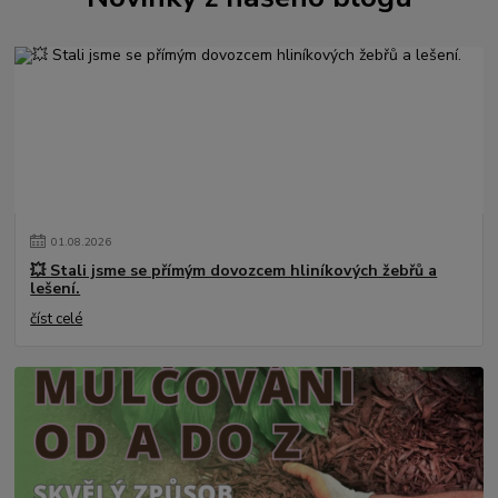
01
.
08
.
2026
💥 Stali jsme se přímým dovozcem hliníkových žebřů a
lešení.
číst celé