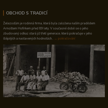
OBCHOD S TRADICÍ
Železodům je rodinná firma, která byla založena naším pradědem
Arnoštem Hofírkem před 89 lety. V současné době se o jeho
zbudovaný odkaz stará již třetí generace, která pokračuje v jeho
šlépějích a nastavených hodnotách..
→ pokračování