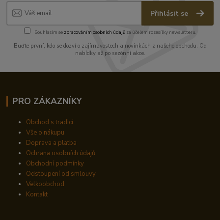
Přihlásit se
Souhlasím se
zpracováním osobních údajů
za účelem rozesílky newsletteru.
Buďte první, kdo se dozví o zajímavostech a novinkách z našeho obchodu. Od
nabídky až po sezónní akce.
PRO ZÁKAZNÍKY
Obchod s tradicí
Vše o nákupu
Doprava a platba
Ochrana osobních údajů
Obchodní podmínky
Odstoupení od smlouvy
Velkoobchod
Kontakt