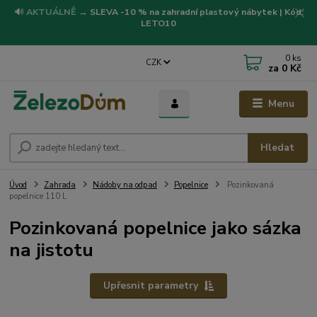
🔊
AKTUÁLNĚ
→
SLEVA -10 % na zahradní plastový nábytek | Kód:
LETO10
0
ks
CZK
za
0 Kč
Menu
Hledat
Úvod
Zahrada
Nádoby na odpad
Popelnice
Pozinkovaná
popelnice 110 L
Pozinkovaná popelnice jako sázka
na jistotu
Upřesnit parametry