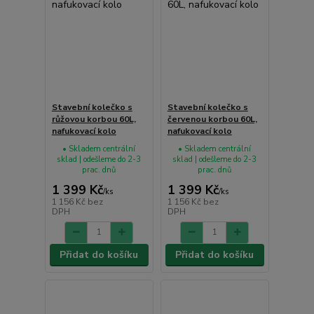
Stavební kolečko s
Stavební kolečko s
růžovou korbou 60L,
červenou korbou 60L,
nafukovací kolo
nafukovací kolo
• Skladem centrální
• Skladem centrální
sklad | odešleme do 2-3
sklad | odešleme do 2-3
prac. dnů
prac. dnů
1 399 Kč
1 399 Kč
/
ks
/
ks
1 156 Kč
bez
1 156 Kč
bez
DPH
DPH
Přidat do košíku
Přidat do košíku