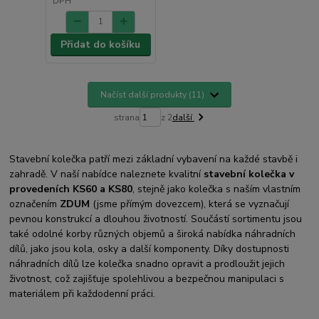
DPH
Přidat do košíku
Načíst další produkty (11)
strana
z 2
další
Stavební kolečka patří mezi základní vybavení na každé stavbě i
zahradě. V naší nabídce naleznete kvalitní
stavební kolečka v
provedeních KS60 a KS80
, stejně jako kolečka s naším vlastním
označením
ZDUM
(jsme přímým dovezcem), která se vyznačují
pevnou konstrukcí a dlouhou životností. Součástí sortimentu jsou
také odolné korby různých objemů a široká nabídka náhradních
dílů, jako jsou kola, osky a další komponenty. Díky dostupnosti
náhradních dílů lze kolečka snadno opravit a prodloužit jejich
životnost, což zajišťuje spolehlivou a bezpečnou manipulaci s
materiálem při každodenní práci.