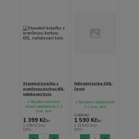
Stavební kolečko s
Náhradní korba 150L,
oranžovou korbou 60L,
černá
nafukovací kolo
• Skladem centrální
• Skladem | odešleme do
sklad | odešleme do 2-3
1-2 prac. dnů
prac. dnů
1 890 Kč
1 399 Kč
1 590 Kč
/
ks
/
ks
1 156 Kč
bez
1 314 Kč
bez
DPH
DPH