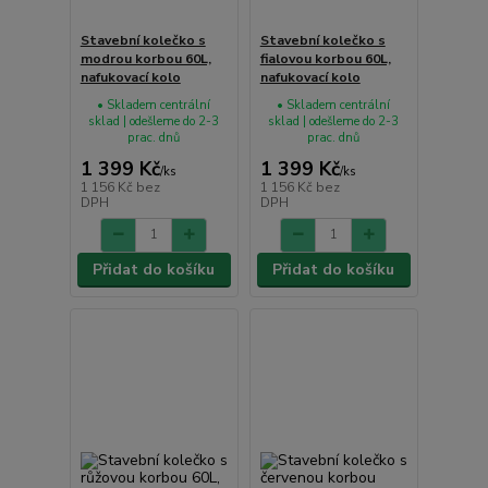
Stavební kolečko s
Stavební kolečko s
modrou korbou 60L,
fialovou korbou 60L,
nafukovací kolo
nafukovací kolo
• Skladem centrální
• Skladem centrální
sklad | odešleme do 2-3
sklad | odešleme do 2-3
prac. dnů
prac. dnů
1 399 Kč
1 399 Kč
/
ks
/
ks
1 156 Kč
bez
1 156 Kč
bez
DPH
DPH
Přidat do košíku
Přidat do košíku