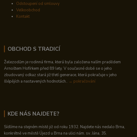
Odstoupení od smlouvy
Velkoobchod
Kontakt
OBCHOD S TRADICÍ
Železodům je rodinná firma, která byla založena naším pradědem
Arnoštem Hofírkem před 89 lety. V současné době se o jeho
zbudovaný odkaz stará již třetí generace, která pokračuje v jeho
šlépějích a nastavených hodnotách..
→ pokračování
KDE NÁS NAJDETE?
Sídlíme na stejném místě již od roku 1932. Najdete nás nedalo Brna,
konkrétně ve městě Újezd u Brna na ulici nám. sv. Jána, 35.