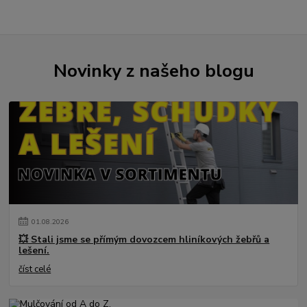
Novinky z našeho blogu
01
.
08
.
2026
💥 Stali jsme se přímým dovozcem hliníkových žebřů a
lešení.
číst celé