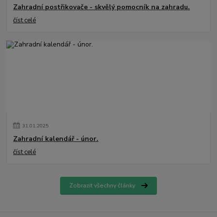
Zahradní postřikovače - skvělý pomocník na zahradu.
číst celé
31
.
01
.
2025
Zahradní kalendář - únor.
číst celé
Zobrazit všechny články