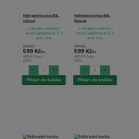
Náhradní korba 60L,
Náhradní korba 60L,
růžová
fialová
• Skladem centrální
• Skladem centrální
sklad | odešleme do 2-3
sklad | odešleme do 2-3
prac. dnů
prac. dnů
690 Kč
690 Kč
599 Kč
599 Kč
/
ks
/
ks
495 Kč
bez
495 Kč
bez
DPH
DPH
Přidat do košíku
Přidat do košíku