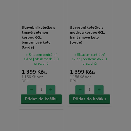
Stavební kolečko s
Stavební kolečko s
tmavě zelenou
modrou korbou 60L,
korbou 60L,
bantamové kolo
bantamové kolo
(tvrdé)
(tvrdé)
• Skladem centrální
• Skladem centrální
sklad | odešleme do 2-3
sklad | odešleme do 2-3
prac. dnů
prac. dnů
1 399 Kč
1 399 Kč
/
ks
/
ks
1 156 Kč
bez
1 156 Kč
bez
DPH
DPH
Přidat do košíku
Přidat do košíku