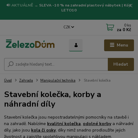
🔊
AKTUÁLNĚ
→
SLEVA -10 % na zahradní plastový nábytek | Kód:
LETO10
0
ks
CZK
za
0 Kč
Menu
Hledat
Úvod
Zahrada
Manipulační technika
Stavební kolečka
Stavební kolečka, korby a
náhradní díly
Stavební kolečka jsou nepostradatelnými pomocníky na stavbě i
na zahradě. Nabízíme
kvalitní kol
ečka
,
odolné korby
a n
áhradní
díly, jako jsou
kola či osky
, díky nimž snadno prodloužíte jejich
životnost a zajistíte spolehlivou manipulaci s nákladem.