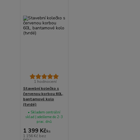
1 hodnocení
Stavební kolečko s
červenou korbou 60L,
bantamové kolo
(tvrdé)
• Skladem centrální
sklad | odešleme do 2-3
prac. dnů
1 399 Kč
/
ks
1 156 Kč
bez