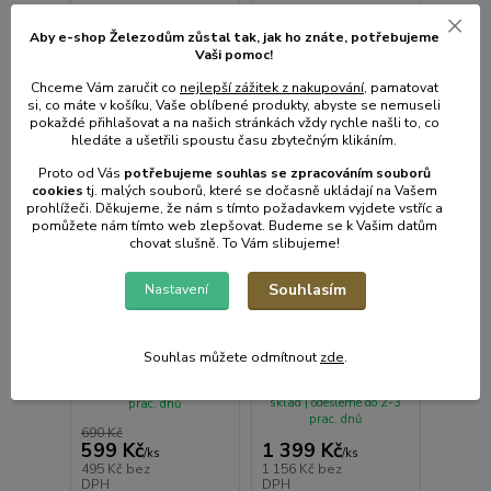
Aby e-shop Železodům zůstal tak, jak ho znáte, potřebujeme
Vaši pomoc!
Chceme Vám zaručit co
nejlepší zážitek z nakupování
, pamatovat
si, co máte v košíku, Vaše oblíbené produkty, abyste se nemuseli
pokaždé přihlašovat a na našich stránkách vždy rychle našli to, co
hledáte a ušetřili spoustu času zbytečným klikáním.
Proto od Vás
potřebujeme souhlas s
e
zpracováním souborů
cookies
t
j. malých souborů, které se dočasně ukládají na Vašem
prohlížeči. Děkujeme, že nám s tímto požadavkem vyjdete vstříc a
pomůžete nám tímto web zlepšovat. Budeme se k Vašim datům
chovat slušně. To Vám slibujeme!
Souhlasím
Nastavení
Náhradní korba 60L,
Stavební kolečko s
světle zelená
růžovou korbou 60L,
bantamové kolo
Souhlas můžete odmítnout
zde
.
(tvrdé)
• Skladem centrální
• Skladem centrální
sklad | odešleme do 2-3
sklad | odešleme do 2-3
prac. dnů
prac. dnů
690 Kč
599 Kč
1 399 Kč
/
ks
/
ks
495 Kč
bez
1 156 Kč
bez
DPH
DPH