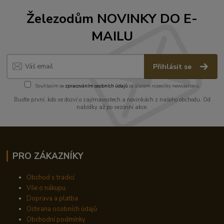
Železodům NOVINKY DO E-
MAILU
Přihlásit se
Souhlasím se
zpracováním osobních údajů
za účelem rozesílky newsletteru.
Buďte první, kdo se dozví o zajímavostech a novinkách z našeho obchodu. Od
nabídky až po sezónní akce.
PRO ZÁKAZNÍKY
Obchod s tradicí
Vše o nákupu
Doprava a platba
Ochrana osobních údajů
Obchodní podmínky