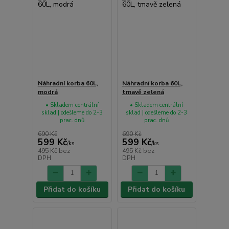
Náhradní korba 60L,
Náhradní korba 60L,
modrá
tmavě zelená
• Skladem centrální
• Skladem centrální
sklad | odešleme do 2-3
sklad | odešleme do 2-3
prac. dnů
prac. dnů
690 Kč
690 Kč
599 Kč
599 Kč
/
ks
/
ks
495 Kč
bez
495 Kč
bez
DPH
DPH
Přidat do košíku
Přidat do košíku